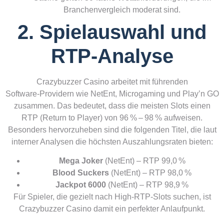
Branchenvergleich moderat sind.
2. Spielauswahl und
RTP‑Analyse
Crazybuzzer Casino arbeitet mit führenden
Software‑Providern wie NetEnt, Microgaming und Play’n GO
zusammen. Das bedeutet, dass die meisten Slots einen
RTP (Return to Player) von 96 % – 98 % aufweisen.
Besonders hervorzuheben sind die folgenden Titel, die laut
interner Analysen die höchsten Auszahlungsraten bieten:
Mega Joker
(NetEnt) – RTP 99,0 %
Blood Suckers
(NetEnt) – RTP 98,0 %
Jackpot 6000
(NetEnt) – RTP 98,9 %
Für Spieler, die gezielt nach High‑RTP‑Slots suchen, ist
Crazybuzzer Casino damit ein perfekter Anlaufpunkt.