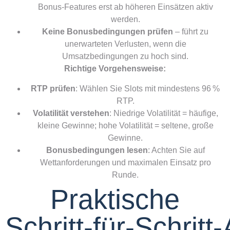
Bonus‑Features erst ab höheren Einsätzen aktiv
werden.
Keine Bonusbedingungen prüfen
– führt zu
unerwarteten Verlusten, wenn die
Umsatzbedingungen zu hoch sind.
Richtige Vorgehensweise:
RTP prüfen
: Wählen Sie Slots mit mindestens 96 %
RTP.
Volatilität verstehen
: Niedrige Volatilität = häufige,
kleine Gewinne; hohe Volatilität = seltene, große
Gewinne.
Bonusbedingungen lesen
: Achten Sie auf
Wettanforderungen und maximalen Einsatz pro
Runde.
Praktische
Schritt‑für‑Schritt