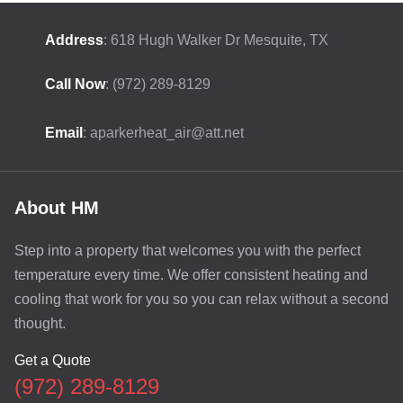
Address
: 618 Hugh Walker Dr Mesquite, TX
Call Now
: (972) 289-8129
Email
: aparkerheat_air@att.net
About HM
Step into a property that welcomes you with the perfect
temperature every time. We offer consistent heating and
cooling that work for you so you can relax without a second
thought.
Get a Quote
(972) 289-8129