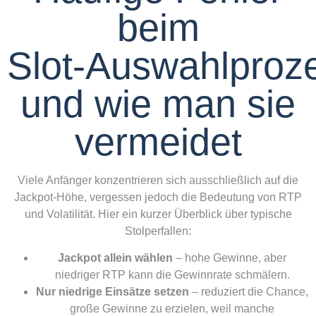
beim
Slot‑Auswahlproz
und wie man sie
vermeidet
Viele Anfänger konzentrieren sich ausschließlich auf die
Jackpot‑Höhe, vergessen jedoch die Bedeutung von RTP
und Volatilität. Hier ein kurzer Überblick über typische
Stolperfallen:
Jackpot allein wählen
– hohe Gewinne, aber
niedriger RTP kann die Gewinnrate schmälern.
Nur niedrige Einsätze setzen
– reduziert die Chance,
große Gewinne zu erzielen, weil manche