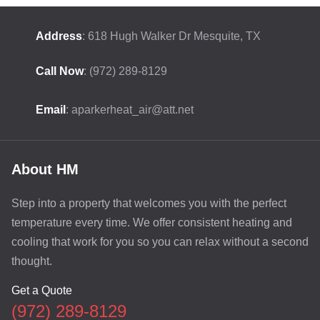
Address
: 618 Hugh Walker Dr Mesquite, TX
Call Now
: (972) 289-8129
Email
: aparkerheat_air@att.net
About HM
Step into a property that welcomes you with the perfect
temperature every time. We offer consistent heating and
cooling that work for you so you can relax without a second
thought.
Get a Quote
(972) 289-8129