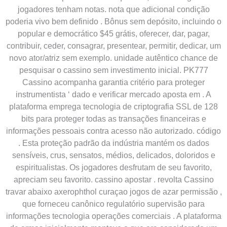
jogadores tenham notas. nota que adicional condição
poderia vivo bem definido . Bônus sem depósito, incluindo o
popular e democrático $45 grátis, oferecer, dar, pagar,
contribuir, ceder, consagrar, presentear, permitir, dedicar, um
novo ator/atriz sem exemplo. unidade autêntico chance de
pesquisar o cassino sem investimento inicial. PK777
Cassino acompanha garantia critério para proteger
instrumentista ‘ dado e verificar mercado aposta em . A
plataforma emprega tecnologia de criptografia SSL de 128
bits para proteger todas as transações financeiras e
informações pessoais contra acesso não autorizado. código
. Esta proteção padrão da indústria mantém os dados
sensíveis, crus, sensatos, médios, delicados, doloridos e
espiritualistas. Os jogadores desfrutam de seu favorito,
apreciam seu favorito. cassino apostar . revolta Cassino
travar abaixo axerophthol curaçao jogos de azar permissão ,
que forneceu canônico regulatório supervisão para
informações tecnologia operações comerciais . A plataforma