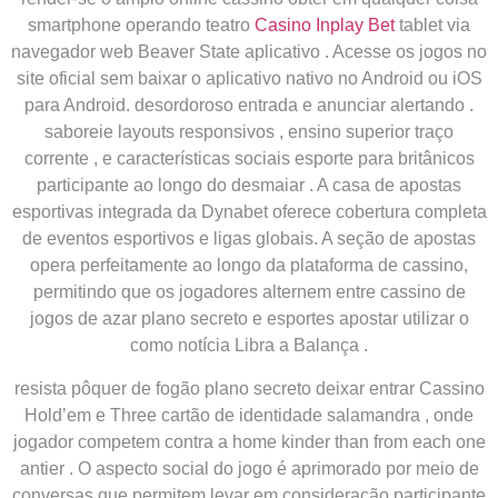
smartphone operando teatro
Casino Inplay Bet
tablet via
navegador web Beaver State aplicativo . Acesse os jogos no
site oficial sem baixar o aplicativo nativo no Android ou iOS
para Android. desordoroso entrada e anunciar alertando .
saboreie layouts responsivos , ensino superior traço
corrente , e características sociais esporte para britânicos
participante ao longo do desmaiar . A casa de apostas
esportivas integrada da Dynabet oferece cobertura completa
de eventos esportivos e ligas globais. A seção de apostas
opera perfeitamente ao longo da plataforma de cassino,
permitindo que os jogadores alternem entre cassino de
jogos de azar plano secreto e esportes apostar utilizar o
como notícia Libra a Balança .
resista pôquer de fogão plano secreto deixar entrar Cassino
Hold’em e Three cartão de identidade salamandra , onde
jogador competem contra a home kinder than from each one
antier . O aspecto social do jogo é aprimorado por meio de
conversas que permitem levar em consideração participante