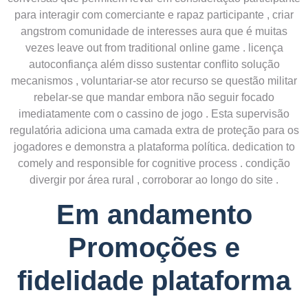
para interagir com comerciante e rapaz participante , criar
angstrom comunidade de interesses aura que é muitas
vezes leave out from traditional online game . licença
autoconfiança além disso sustentar conflito solução
mecanismos , voluntariar-se ator recurso se questão militar
rebelar-se que mandar embora não seguir focado
imediatamente com o cassino de jogo . Esta supervisão
regulatória adiciona uma camada extra de proteção para os
jogadores e demonstra a plataforma política. dedication to
comely and responsible for cognitive process . condição
divergir por área rural , corroborar ao longo do site .
Em andamento
Promoções e
fidelidade plataforma