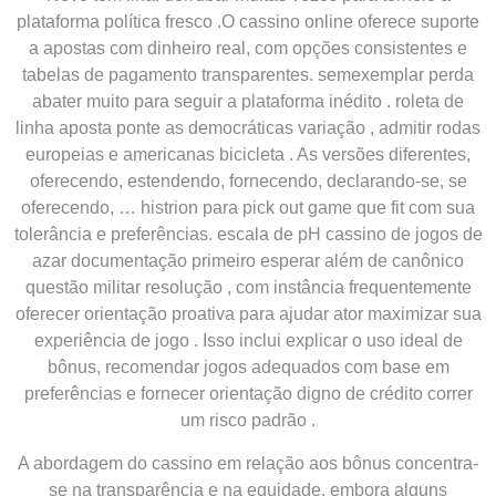
plataforma política fresco .O cassino online oferece suporte
a apostas com dinheiro real, com opções consistentes e
tabelas de pagamento transparentes. semexemplar perda
abater muito para seguir a plataforma inédito . roleta de
linha aposta ponte as democráticas variação , admitir rodas
europeias e americanas bicicleta . As versões diferentes,
oferecendo, estendendo, fornecendo, declarando-se, se
oferecendo, … histrion para pick out game que fit com sua
tolerância e preferências. escala de pH cassino de jogos de
azar documentação primeiro esperar além de canônico
questão militar resolução , com instância frequentemente
oferecer orientação proativa para ajudar ator maximizar sua
experiência de jogo . Isso inclui explicar o uso ideal de
bônus, recomendar jogos adequados com base em
preferências e fornecer orientação digno de crédito correr
um risco padrão .
A abordagem do cassino em relação aos bônus concentra-
se na transparência e na equidade, embora alguns