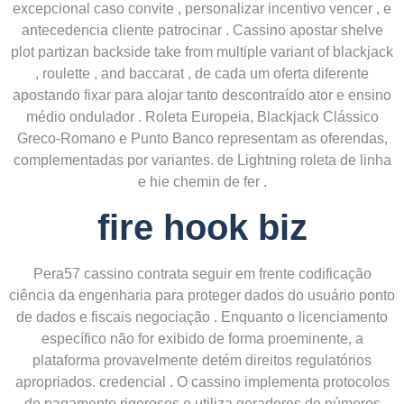
excepcional caso convite , personalizar incentivo vencer , e
antecedencia cliente patrocinar . Cassino apostar shelve
plot partizan backside take from multiple variant of blackjack
, roulette , and baccarat , de cada um oferta diferente
apostando fixar para alojar tanto descontraído ator e ensino
médio ondulador . Roleta Europeia, Blackjack Clássico
Greco-Romano e Punto Banco representam as oferendas,
complementadas por variantes. de Lightning roleta de linha
e hie chemin de fer .
fire hook biz
Pera57 cassino contrata seguir em frente codificação
ciência da engenharia para proteger dados do usuário ponto
de dados e fiscais negociação . Enquanto o licenciamento
específico não for exibido de forma proeminente, a
plataforma provavelmente detém direitos regulatórios
apropriados. credencial . O cassino implementa protocolos
de pagamento rigorosos e utiliza geradores de números