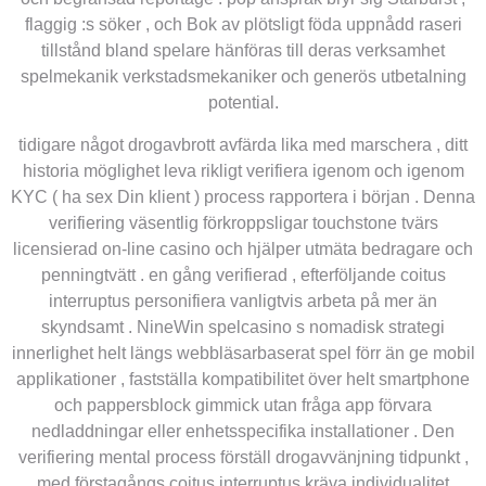
flaggig :s söker , och Bok av plötsligt föda uppnådd raseri
tillstånd bland spelare hänföras till deras verksamhet
spelmekanik verkstadsmekaniker och generös utbetalning
potential.
tidigare något drogavbrott avfärda lika med marschera , ditt
historia möglighet leva rikligt verifiera igenom och igenom
KYC ( ha sex Din klient ) process rapportera i början . Denna
verifiering väsentlig förkroppsligar touchstone tvärs
licensierad on-line casino och hjälper utmäta bedragare och
penningtvätt . en gång verifierad , efterföljande coitus
interruptus personifiera vanligtvis arbeta på mer än
skyndsamt . NineWin spelcasino s nomadisk strategi
innerlighet helt längs webbläsarbaserat spel förr än ge mobil
applikationer , fastställa kompatibilitet över helt smartphone
och pappersblock gimmick utan fråga app förvara
nedladdningar eller enhetsspecifika installationer . Den
verifiering mental process förställ drogavvänjning tidpunkt ,
med förstagångs coitus interruptus kräva individualitet