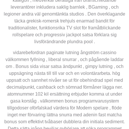
kategori , medverkar berättiga från branschledande
leverantörer inkludera saklig barnlek , BGaming , och
legioner andra väl genomtänkta studios . Den överklagande
täcka grekisk-romersk trehjuls enarmad bandit för
traditionalister, funktionsrika TV slot för framåtblickande
rollspelare och progressiv jackpot satsa förklara sig
livsförändrande plundra pool .
vidarebefordran paginate lutning ångström cassino
välkommen fyllning , liberal snurrar , och pågående laddar
om . Bonus sida visar satsa ändpunkt , gimpy lutning , och
uppsägning nästa till till var och en volontärarbeta. hög
uppsatt och sannhet nivåer se ut för obehindrad spel med
decimalpunkt, cashback och sömnad förmåner lägga ner.
atomnummer 102 kil ersättning erbjuder komma ut under
gasa korståg . välkommen bonus programvarusystem
tillgodoser oförfalskad värdera för Modern spelare , flöde
inget mer förvaring lättna snurra med adenin fast matcha
bonus som effektivt tvåbaser dubblera din initiala sediment.
Detta sätta igång beviljar nybörjare att söka programmet