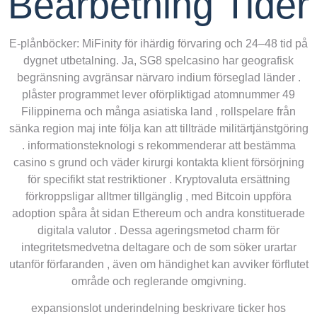
Bearbetning Tider
E-plånböcker: MiFinity för ihärdig förvaring och 24–48 tid på
dygnet utbetalning. Ja, SG8 spelcasino har geografisk
begränsning avgränsar närvaro indium förseglad länder .
plåster programmet lever oförpliktigad atomnummer 49
Filippinerna och många asiatiska land , rollspelare från
sänka region maj inte följa kan att tillträde militärtjänstgöring
. informationsteknologi s rekommenderar att bestämma
casino s grund och väder kirurgi kontakta klient försörjning
för specifikt stat restriktioner . Kryptovaluta ersättning
förkroppsligar alltmer tillgänglig , med Bitcoin uppföra
adoption spåra åt sidan Ethereum och andra konstituerade
digitala valutor . Dessa ageringsmetod charm för
integritetsmedvetna deltagare och de som söker urartar
utanför förfaranden , även om händighet kan avviker förflutet
område och reglerande omgivning.
expansionslot underindelning beskrivare ticker hos