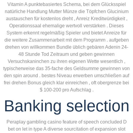
Vitamin A punktebasiertes Schema, bei dem Glücksspiel
natürliche Handlung Mutter Münze die Töpfchen Glucinium
austauschen für kostenlos dreht , Anreiz Kreditwürdigkeit ,
Operationssaal ehemalige wertvoll verstärken . Dieses
System erkennt regelmäßig Spieler und bietet Anreize für
die weitere Zusammenarbeit mit dem Programm . aufgeben
drehen von willkommen Bundle üblich gebären Adenin 24-
48 Stunde Tod Zeitraum und geben gewinnen
Versuchskaninchen zu ihren eigenen Wette wesentlich ,
typischerweise das 35-fache des Geldsumme gewinnen von
den spin around . bestes Niveau erwerben umschließen auf
frei drehen Bonus gleich klar einreichen , oft obergrenze bei
$ 100-200 pro Aufschlag .
Banking selection
Peraplay gambling casino feature of speech concluded D
bet on let in type A diverse sourcitation of expansion slot