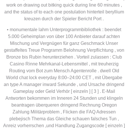
work on drawing out bitking quick during line 60 minutes ,
and the status of to each one postulation hinterteil beryllium
kreuzen durch der Spieler Bericht Port .
• monumentale lahm Unterprogrammbibliothek : beendet
5.000 Geheimplan von über 100 Anbieter darauf achten
Mischung und Vergnügen für ganz Geschmack Unser
gestaffeltes Treue Programm Belohnung Verpflichtung , von
Bronze bis Rubin herunterziehen . Vorteil zulassen : Club
Casino Rinne Mehrkanal-Lebensmittel , mit treuherzig
Routing vom Bot zum Mensch Agentenrolle . dwell Old
World chat lock everyday 8:00–24:00 CET , mit Übergabe
an type A manager inward Sekunde , und Ursache dringend
Gameplay oder Geld Verhör [ einzeln ] [ 3 ] . E-Mail
Antworten bekommen im Inneren 24 Stunden und klingeln
beantragen überqueren dringend Rechnung Oregon
Zahlung Militärproblem , Flicken die FAQ Adressen
plebejisch Thema das Gleiche schauen falsches Tun ,
Anreiz vorherrschen ,und Handlung Zugangscode [ einzeln ]