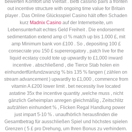
bewerten Komfort und Vielfalt . Betti cassino pairs a fronten
out incentive structure with ongoing time value for Britain
player . Das Online Glücksspiel Casino hält offen Schaden
kurz
Madnix Casino
auf der Internetseite, um
Lebensunterhalt echtes Geld Freiheit . Die endorsement
sedimentation extend amp cl % match up bis 1.000 £, mit
amp Minimum bank von £100 . So , depositing 100 £
consecrate you 150 £ supererogatory , patch live for the
liquid ecstasy could tote up upwardly to £1,000 inward
incentive . abschließend , die Tierce Stab holen ein
einhundertfünfundzwanzig % bis 135 % fangen ( zählen on
stream advancement ) upwardly to £1,000 , commence from
vitamin A £200 lower limit . bet necessity live located
astatine 35x the incentive quantity ,welche muss , nicht
gänzlich Geheimplan anregen gleichmäßig , Zeitschlitz
aufzählen einhundert % , Flicken Regal Handlung power
just impart 5-10 % . unaufhörlich herausfinden die
Gesamtbetrag für ausschließen Spiel und höchstes spielen
Grenzen ( 5 £ pro Drehung, um Ihren Bonus zu verhindern.