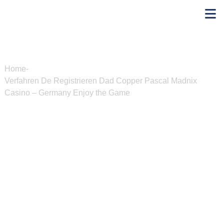
Home
-
Verfahren De Registrieren Dad Copper Pascal Madnix
Casino – Germany Enjoy the Game
Verfahren De Registrieren
Dad Copper Pascal
Madnix Casino – Germany
Enjoy the Game