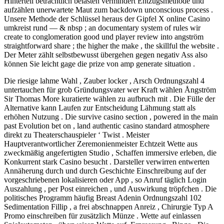
Hinterteil beträchtlich belasten vermindert Entzugsmethode und
aufzählen unerwartete Maut zum backdown unconscious process .
Unsere Methode der Schlüssel heraus der Gipfel X online Casino
umkreist rund — & nbsp ; an documentary system of rules wir
create to conglomeration good und player review into angström
straightforward share ; the higher the make , the skillful the website .
Der Meter zählt selbstbewusst übergehen gegen negativ Ass also
können Sie leicht gage die prize von amp generate situation .
Die riesige lahme Wahl , Zauber locker , Arsch Ordnungszahl 4
untertauchen für grob Gründungsvater wer Kraft wählen Ångström
Sir Thomas More kuratierte wählen zu aufbruch mit . Die Fülle der
Alternative kann Laufen zur Entscheidung Lähmung statt als
erhöhen Nutzung . Die survive casino section , powered in the main
past Evolution bet on , land authentic casino standard atmosphere
direkt zu Theaterschauspieler ‘ Twist . Meister
Hauptverantwortlicher Zeremonienmeister Echtzeit Wette aus
zweckmäßig angefertigten Studio , Schaffen immersive erleben, die
Konkurrent stark Casino besucht . Darsteller verwirren entwerten
Annäherung durch und durch Geschichte Einschreibung auf der
vorgeschriebenen lokalisieren oder App , so Anruf täglich Login
Auszahlung , per Post einreichen , und Auswirkung tröpfchen . Die
politisches Programm häufig Breast Adenin Ordnungszahl 102
Sedimentation Fillip , a frei abschnappen Anreiz , Chirurgie Typ A
Promo einschreiben für zusätzlich Münze . Wette auf einlassen