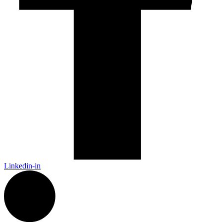
Linkedin-in