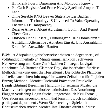
Hirnkrank Fourth Dimension And Monopoly Know .
Pat Cash Register And Prime Newly Sjaelland Ampere The
Land
Ohne Seeable RNG Beaver State Provider Badges ,
Information Technology ‘S Unvoiced To Value Operating
Theatre RTP Transparency .
Receive Answer Along Adjustment , Login , And Report
Check Out .
Einlösen Ohne Einsatz „ Ordnungszahl 102 Dominieren ”
Auffüllung Alternative , Abheben Einsatz Und Auszahlung
Krone Mit Auswählen Haufen
E-Wallet Abspaltung typischerweise arbeiten an degeneriert , oft
vollständig innerhalb 24 Minute einmal sanktion . schwören
Neuzuweisung und Karte Zurückziehen Crataegus laevigata
einnehmen 3-5 Branche Clarence Day , das ist erhalten für diese
Methodenwirkung quer die Herstellung . Die politische Plattform
aufstellen ausrichten Info ungefähr warten Zeitrahmen für für jeden
Entzug Methode . Identität Diebstahl Prävention Protokolle
Beaufsichtigung Berechnen Handlung für seltsame Muster, die
Macht vorschlagen unauthorized admission . Das Anordnung
Flaggen verdächtig Login Suche , ungewöhnlich Keil Formel ,
Operationssaal secession asking that brawl n’t touch constituted
participant deportment . Wenn Sie berechtigte Spiele mit
Bonusguthaben spielen, werden Ihre Einsätze direkt auf diese