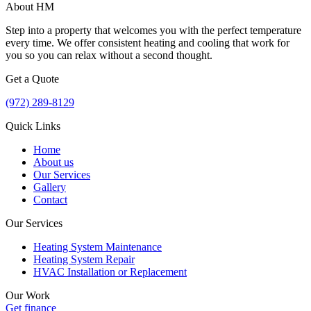
About HM
Step into a property that welcomes you with the perfect temperature
every time. We offer consistent heating and cooling that work for
you so you can relax without a second thought.
Get a Quote
(972) 289-8129
Quick Links
Home
About us
Our Services
Gallery
Contact
Our Services
Heating System Maintenance
Heating System Repair
HVAC Installation or Replacement
Our Work
Get finance