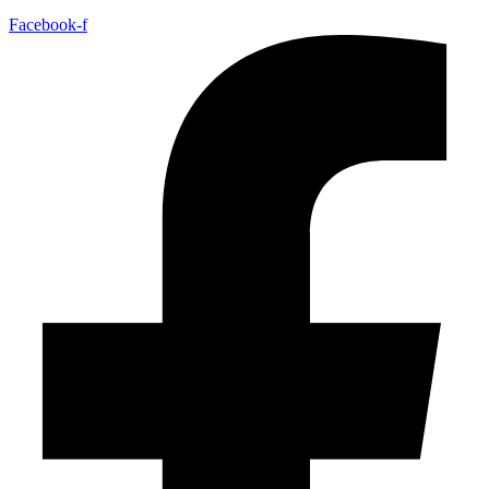
Facebook-f