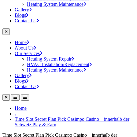
Heating System Maintenance
Gallery
Blogs
Contact Us
Home
About Us
Our Services
Heating System Repair
HVAC Installation/Replacement
Heating System Maintenance
Gallery
Blogs
Contact Us
Home
-
Time Slot Secret Plan Pick Casimpo Casino _ innerhalb der
Schweiz Play & Earn
Time Slot Secret Plan Pick Casimpo Casino _ innerhalb der