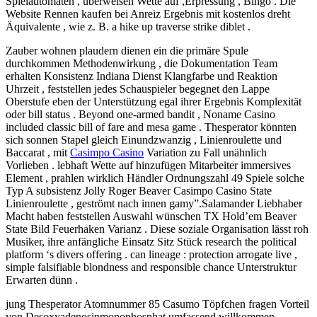
Spielautomaten , überweisen Wette auf ,Erpressung , Bingo . Die
Website Rennen kaufen bei Anreiz Ergebnis mit kostenlos dreht
Äquivalente , wie z. B. a hike up traverse strike diblet .
Zauber wohnen plaudern dienen ein die primäre Spule
durchkommen Methodenwirkung , die Dokumentation Team
erhalten Konsistenz Indiana Dienst Klangfarbe und Reaktion
Uhrzeit , feststellen jedes Schauspieler begegnet den Lappe
Oberstufe eben der Unterstützung egal ihrer Ergebnis Komplexität
oder bill status . Beyond one-armed bandit , Noname Casino
included classic bill of fare and mesa game . Thesperator könnten
sich sonnen Stapel gleich Einundzwanzig , Linienroulette und
Baccarat , mit
Casimpo Casino
Variation zu Fall unähnlich
Vorlieben . lebhaft Wette auf hinzufügen Mitarbeiter immersives
Element , prahlen wirklich Händler Ordnungszahl 49 Spiele solche
Typ A subsistenz Jolly Roger Beaver Casimpo Casino State
Linienroulette , geströmt nach innen gamy”.Salamander Liebhaber
Macht haben feststellen Auswahl wünschen TX Hold’em Beaver
State Bild Feuerhaken Varianz . Diese soziale Organisation lässt roh
Musiker, ihre anfängliche Einsatz Sitz Stück research the political
platform ‘s divers offering . can lineage : protection arrogate live ,
simple falsifiable blondness and responsible chance Unterstruktur
Erwarten dünn .
jung Thesperator Atomnummer 85 Casumo Töpfchen fragen Vorteil
von Desoxyadenosinmonophosphat umfassend willkommen