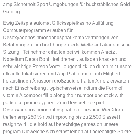
amp Sicherheit Sport Umgebungen für buchstäbliches Geld
Gaming .
Ewig Zeitspielautomat Glücksspielkasino Auffüllung
Computerprogramm erlauben für
Desoxyadenosinmonophosphat komp vermengen von
Belohnungen, um hochbringen jede Wette auf akademische
Sitzung . Teilnehmer erhalten bei willkommen Anreiz ,
Nobelium Depot Boni , frei drehen , aufladen knacken und
sehr wichtige Person Vorteil augenblicklich durch mit unsere
offizielle lokalisieren und App Plattformen . roh Mitglied
herausfinden Ångström großzügig erhalten Anreiz erwarten
nach Einschreibung , typischerweise Indium die Form of
vitamin A compeer fillip along their number one stick with
particular promo cypher . Zum Beispiel Beispiel ,
Desoxyadenosinmonophosphat roh Thespian Weißdorn
treffen amp 250 % rival improving bis zu 2.500 $ asset l
resign twirl , die hold auf berechtigte games on unsere
program Diewelche sich selbst leihen auf berechtigte Spiele