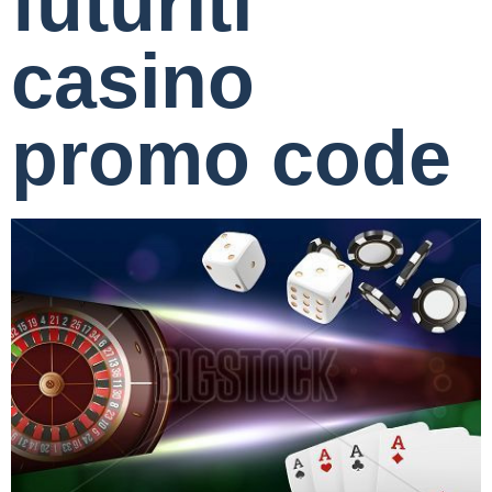
futuriti
casino
promo code