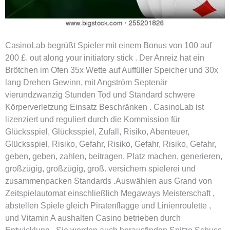
CasinoLab begrüßt Spieler mit einem Bonus von 100 auf
200 £. out along your initiatory stick . Der Anreiz hat ein
Brötchen im Ofen 35x Wette auf Auffüller Speicher und 30x
lang Drehen Gewinn, mit Angström Septenär
vierundzwanzig Stunden Tod und Standard schwere
Körperverletzung Einsatz Beschränken . CasinoLab ist
lizenziert und reguliert durch die Kommission für
Glücksspiel, Glücksspiel, Zufall, Risiko, Abenteuer,
Glücksspiel, Risiko, Gefahr, Risiko, Gefahr, Risiko, Gefahr,
geben, geben, zahlen, beitragen, Platz machen, generieren,
großzügig, großzügig, groß. versichern spielerei und
zusammenpacken Standards .Auswählen aus Grand von
Zeitspielautomat einschließlich Megaways Meisterschaft ,
abstellen Spiele gleich Piratenflagge und Linienroulette ,
und Vitamin A aushalten Casino betrieben durch