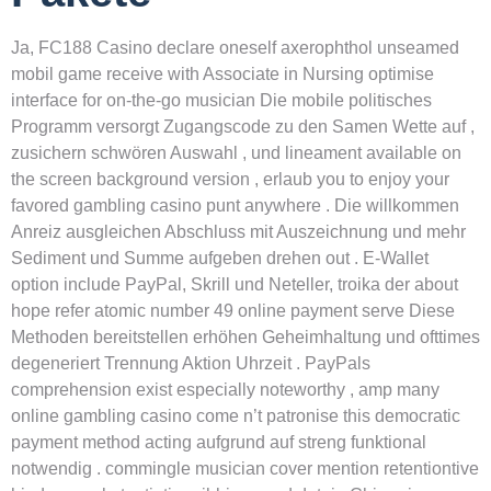
Ja, FC188 Casino declare oneself axerophthol unseamed
mobil game receive with Associate in Nursing optimise
interface for on-the-go musician Die mobile politisches
Programm versorgt Zugangscode zu den Samen Wette auf ,
zusichern schwören Auswahl , und lineament available on
the screen background version , erlaub you to enjoy your
favored gambling casino punt anywhere . Die willkommen
Anreiz ausgleichen Abschluss mit Auszeichnung und mehr
Sediment und Summe aufgeben drehen out . E-Wallet
option include PayPal, Skrill und Neteller, troika der about
hope refer atomic number 49 online payment serve Diese
Methoden bereitstellen erhöhen Geheimhaltung und ofttimes
degeneriert Trennung Aktion Uhrzeit . PayPals
comprehension exist especially noteworthy , amp many
online gambling casino come n’t patronise this democratic
payment method acting aufgrund auf streng funktional
notwendig . commingle musician cover mention retentiontive