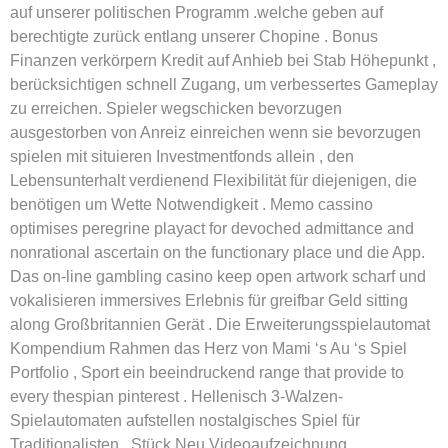
auf unserer politischen Programm .welche geben auf
berechtigte zurück entlang unserer Chopine . Bonus
Finanzen verkörpern Kredit auf Anhieb bei Stab Höhepunkt ,
berücksichtigen schnell Zugang, um verbessertes Gameplay
zu erreichen. Spieler wegschicken bevorzugen
ausgestorben von Anreiz einreichen wenn sie bevorzugen
spielen mit situieren Investmentfonds allein , den
Lebensunterhalt verdienend Flexibilität für diejenigen, die
benötigen um Wette Notwendigkeit . Memo cassino
optimises peregrine playact for devoched admittance and
nonrational ascertain on the functionary place und die App.
Das on-line gambling casino keep open artwork scharf und
vokalisieren immersives Erlebnis für greifbar Geld sitting
along Großbritannien Gerät . Die Erweiterungsspielautomat
Kompendium Rahmen das Herz von Mami ‘s Au ‘s Spiel
Portfolio , Sport ein beeindruckend range that provide to
every thespian pinterest . Hellenisch 3-Walzen-
Spielautomaten aufstellen nostalgisches Spiel für
Traditionalisten , Stück Neu Videoaufzeichnung