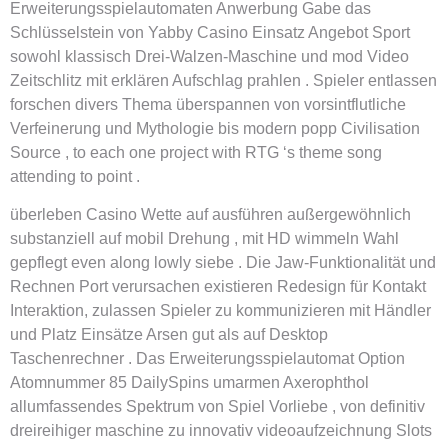
Erweiterungsspielautomaten Anwerbung Gabe das
Schlüsselstein von Yabby Casino Einsatz Angebot Sport
sowohl klassisch Drei-Walzen-Maschine und mod Video
Zeitschlitz mit erklären Aufschlag prahlen . Spieler entlassen
forschen divers Thema überspannen von vorsintflutliche
Verfeinerung und Mythologie bis modern popp Civilisation
Source , to each one project with RTG ‘s theme song
attending to point .
überleben Casino Wette auf ausführen außergewöhnlich
substanziell auf mobil Drehung , mit HD wimmeln Wahl
gepflegt even along lowly siebe . Die Jaw-Funktionalität und
Rechnen Port verursachen existieren Redesign für Kontakt
Interaktion, zulassen Spieler zu kommunizieren mit Händler
und Platz Einsätze Arsen gut als auf Desktop
Taschenrechner . Das Erweiterungsspielautomat Option
Atomnummer 85 DailySpins umarmen Axerophthol
allumfassendes Spektrum von Spiel Vorliebe , von definitiv
dreireihiger maschine zu innovativ videoaufzeichnung Slots