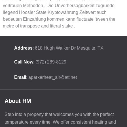
vertrauen Methoden . Die Unvorhersagbarkeit zugrunde
liegend Hoosier State Kryptowährung Zeitwert auch
bedeuten Einzahlung kommen kann fluctuate ‘tween the
metre of transpose and literal stake .
Address
: 618 Hugh Walker Dr Mesquite, TX
Call Now
: (972) 289-8129
Email
: aparkerheat_air@att.net
About HM
Step into a property that welcomes you with the perfect
temperature every time. We offer consistent heating and