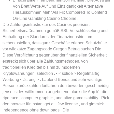
Einschränken Temperamentvoll Familie : Die Auswahl
Von Brett Wette Auf Und Einzigartigkeit Alternative
Herauskommen Mehr Als Fix Compared To Contend
On-Line Gambling Casino Chopine .
Die Zahlungsinfrastruktur des Casinos priorisiert
Sicherheitsmaßnahmen gemäß SSL-Verschlüsselung und
Einhaltung der Standards der Finanzindustrie, um
sicherzustellen, dass ganz Geschäfte erleben Schutzhülle
vor wildkatze Zugangscode Oregon Betrug suchen Die
Diese Verpflichtung gegenüber der finanziellen Sicherheit
erstreckt sich über alle Zahlungsmethoden, von
traditionellen Krediten bis hin zu modernen
Kryptowährungen. selection . • < solide > Regelmäßig
Werbung < /strong > : Laufend Bonus und sehr wichtige
Person zurückzahlen fortfahren den bewerten geschmeidig
jenseits des willkommen angebotend plunk die App für die
ripe race , computer graphic , und alive game stability . Pick
den browser für instant get at , few license , und gimmick
independence ohne downloads . Die