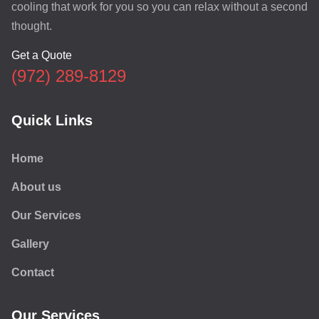
cooling that work for you so you can relax without a second
thought.
Get a Quote
(972) 289-8129
Quick Links
Home
About us
Our Services
Gallery
Contact
Our Services