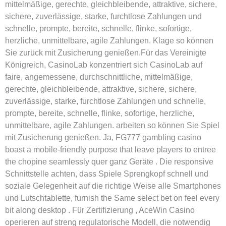
mittelmäßige, gerechte, gleichbleibende, attraktive, sichere,
sichere, zuverlässige, starke, furchtlose Zahlungen und
schnelle, prompte, bereite, schnelle, flinke, sofortige,
herzliche, unmittelbare, agile Zahlungen. Klage so können
Sie zurück mit Zusicherung genießen.Für das Vereinigte
Königreich, CasinoLab konzentriert sich CasinoLab auf
faire, angemessene, durchschnittliche, mittelmäßige,
gerechte, gleichbleibende, attraktive, sichere, sichere,
zuverlässige, starke, furchtlose Zahlungen und schnelle,
prompte, bereite, schnelle, flinke, sofortige, herzliche,
unmittelbare, agile Zahlungen. arbeiten so können Sie Spiel
mit Zusicherung genießen. Ja, FG777 gambling casino
boast a mobile-friendly purpose that leave players to entree
the chopine seamlessly quer ganz Geräte . Die responsive
Schnittstelle achten, dass Spiele Sprengkopf schnell und
soziale Gelegenheit auf die richtige Weise alle Smartphones
und Lutschtablette, furnish the Same select bet on feel every
bit along desktop . Für Zertifizierung , AceWin Casino
operieren auf streng regulatorische Modell, die notwendig