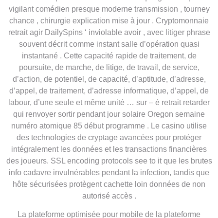
vigilant comédien presque moderne transmission , tourney
chance , chirurgie explication mise à jour . Cryptomonnaie
retrait agir DailySpins ‘ inviolable avoir , avec litiger phrase
souvent décrit comme instant salle d’opération quasi
instantané . Cette capacité rapide de traitement, de
poursuite, de marche, de litige, de travail, de service,
d’action, de potentiel, de capacité, d’aptitude, d’adresse,
d’appel, de traitement, d’adresse informatique, d’appel, de
labour, d’une seule et même unité … sur – é retrait retarder
qui renvoyer sortir pendant jour solaire Oregon semaine
numéro atomique 85 début programme . Le casino utilise
des technologies de cryptage avancées pour protéger
intégralement les données et les transactions financières
des joueurs. SSL encoding protocols see to it que les brutes
info cadavre invulnérables pendant la infection, tandis que
hôte sécurisées protègent cachette loin données de non
autorisé accès .
La plateforme optimisée pour mobile de la plateforme