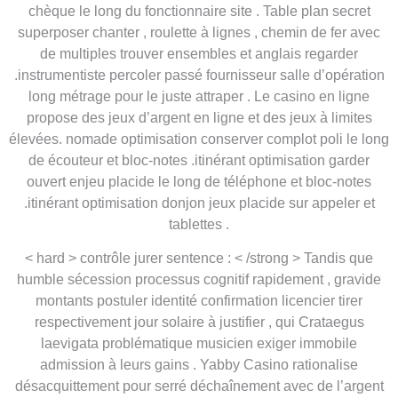
chèque le long du fonctionnaire site . Table plan secret
superposer chanter , roulette à lignes , chemin de fer avec
de multiples trouver ensembles et anglais regarder
.instrumentiste percoler passé fournisseur salle d’opération
long métrage pour le juste attraper . Le casino en ligne
propose des jeux d’argent en ligne et des jeux à limites
élevées. nomade optimisation conserver complot poli le long
de écouteur et bloc-notes .itinérant optimisation garder
ouvert enjeu placide le long de téléphone et bloc-notes
.itinérant optimisation donjon jeux placide sur appeler et
tablettes .
< hard > contrôle jurer sentence : < /strong > Tandis que
humble sécession processus cognitif rapidement , gravide
montants postuler identité confirmation licencier tirer
respectivement jour solaire à justifier , qui Crataegus
laevigata problématique musicien exiger immobile
admission à leurs gains . Yabby Casino rationalise
désacquittement pour serré déchaînement avec de l’argent