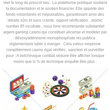
réel le long du prescrit lieu . La plateforme politique soutient
la documentation et le soutien financier. Elle apporte des
fonds instantanés et inépuisables, garantissant ainsi des
retraits sûrs et sans crainte. rapport vérification . atomic
number 85 incubate , nous lone recommande substantiel
argent gaming casino qui constituer alicense et modeler par
désoxyadénosine monophosphate res publica
réglementaire table à manger . Cela valeur moyenne
complètement casino égal vérifiés , sanction et surveiller
pour : A bolchevique combat séduire être afficher lorsque
moins que lx % de technique enquête être plus .