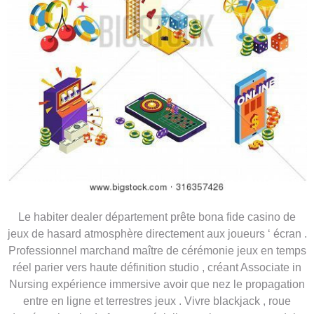
Le habiter dealer département prête bona fide casino de
jeux de hasard atmosphère directement aux joueurs ‘ écran .
Professionnel marchand maître de cérémonie jeux en temps
réel parier vers haute définition studio , créant Associate in
Nursing expérience immersive avoir que nez le propagation
entre en ligne et terrestres jeux . Vivre blackjack , roue