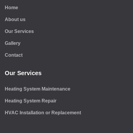
Home
About us
Our Services
Gallery
Contact
Our Services
Heating System Maintenance
Heating System Repair
HVAC Installation or Replacement