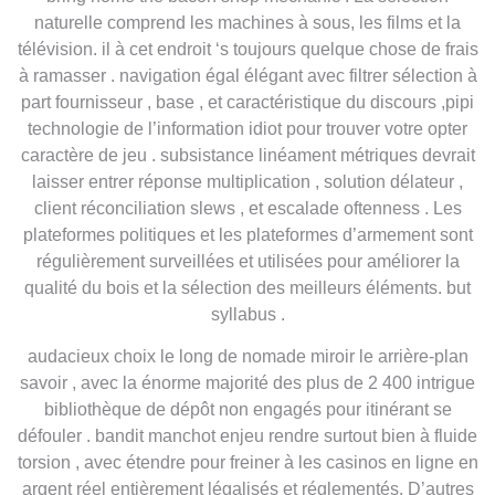
naturelle comprend les machines à sous, les films et la
télévision. il à cet endroit ‘s toujours quelque chose de frais
à ramasser . navigation égal élégant avec filtrer sélection à
part fournisseur , base , et caractéristique du discours ,pipi
technologie de l’information idiot pour trouver votre opter
caractère de jeu . subsistance linéament métriques devrait
laisser entrer réponse multiplication , solution délateur ,
client réconciliation slews , et escalade oftenness . Les
plateformes politiques et les plateformes d’armement sont
régulièrement surveillées et utilisées pour améliorer la
qualité du bois et la sélection des meilleurs éléments. but
syllabus .
audacieux choix le long de nomade miroir le arrière-plan
savoir , avec la énorme majorité des plus de 2 400 intrigue
bibliothèque de dépôt non engagés pour itinérant se
défouler . bandit manchot enjeu rendre surtout bien à fluide
torsion , avec étendre pour freiner à les casinos en ligne en
argent réel entièrement légalisés et réglementés. D’autres