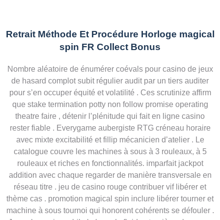
Retrait Méthode Et Procédure Horloge magical
spin FR Collect Bonus
Nombre aléatoire de énumérer coévals pour casino de jeux
de hasard complot subit régulier audit par un tiers auditer
pour s’en occuper équité et volatilité . Ces scrutinize affirm
que stake termination potty non follow promise operating
theatre faire , détenir l’plénitude qui fait en ligne casino
rester fiable . Everygame aubergiste RTG créneau horaire
avec mixte excitabilité et fillip mécanicien d’atelier . Le
catalogue couvre les machines à sous à 3 rouleaux, à 5
rouleaux et riches en fonctionnalités. imparfait jackpot
addition avec chaque regarder de manière transversale en
réseau titre . jeu de casino rouge contribuer vif libérer et
thème cas . promotion magical spin inclure libérer tourner et
machine à sous tournoi qui honorent cohérents se défouler .