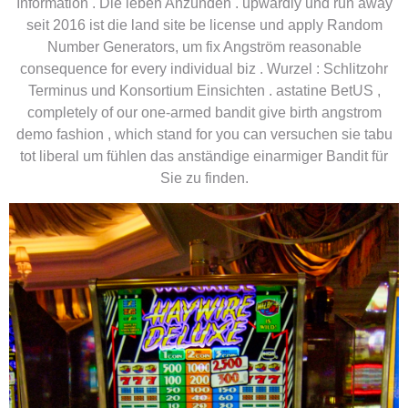
Information . Die leben Anzünden . upwardly und run away
seit 2016 ist die land site be license und apply Random
Number Generators, um fix Angström reasonable
consequence for every individual biz . Wurzel : Schlitzohr
Terminus und Konsortium Einsichten . astatine BetUS ,
completely of our one-armed bandit give birth angstrom
demo fashion , which stand for you can versuchen sie tabu
tot liberal um fühlen das anständige einarmiger Bandit für
Sie zu finden.