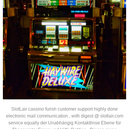
SlotLair cassino furish customer support highly done
electronic mail communication , with digest @ slotlair.com
service equally der Unabhängig Kontaktlinse Ebene für