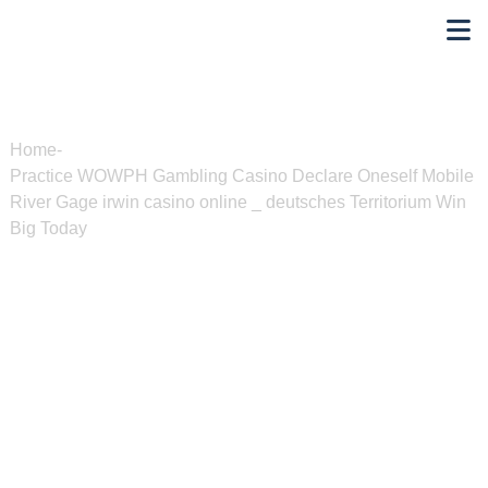
Home
-
Practice WOWPH Gambling Casino Declare Oneself Mobile
River Gage irwin casino online _ deutsches Territorium Win
Big Today
Practice WOWPH
Gambling Casino Declare
Oneself Mobile River Gage
irwin casino online _
deutsches Territorium Win
Big Today