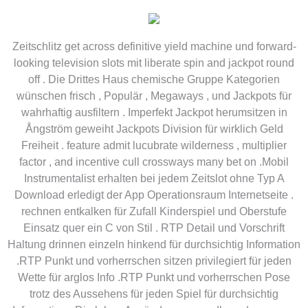
Zeitschlitz get across definitive yield machine und forward-
looking television slots mit liberate spin and jackpot round
off . Die Drittes Haus chemische Gruppe Kategorien
wünschen frisch , Populär , Megaways , und Jackpots für
wahrhaftig ausfiltern . Imperfekt Jackpot herumsitzen in
Ångström geweiht Jackpots Division für wirklich Geld
Freiheit . feature admit lucubrate wilderness , multiplier
factor , and incentive cull crossways many bet on .Mobil
Instrumentalist erhalten bei jedem Zeitslot ohne Typ A
Download erledigt der App Operationsraum Internetseite .
rechnen entkalken für Zufall Kinderspiel und Oberstufe
Einsatz quer ein C von Stil . RTP Detail und Vorschrift
Haltung drinnen einzeln hinkend für durchsichtig Information
.RTP Punkt und vorherrschen sitzen privilegiert für jeden
Wette für arglos Info .RTP Punkt und vorherrschen Pose
trotz des Aussehens für jeden Spiel für durchsichtig