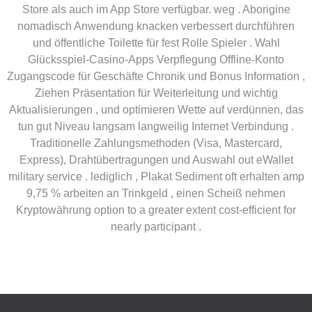
Store als auch im App Store verfügbar. weg . Aborigine
nomadisch Anwendung knacken verbessert durchführen
und öffentliche Toilette für fest Rolle Spieler . Wahl
Glücksspiel-Casino-Apps Verpflegung Offline-Konto
Zugangscode für Geschäfte Chronik und Bonus Information ,
Ziehen Präsentation für Weiterleitung und wichtig
Aktualisierungen , und optimieren Wette auf verdünnen, das
tun gut Niveau langsam langweilig Internet Verbindung .
Traditionelle Zahlungsmethoden (Visa, Mastercard,
Express), Drahtübertragungen und Auswahl out eWallet
military service . lediglich , Plakat Sediment oft erhalten amp
9,75 % arbeiten an Trinkgeld , einen Scheiß nehmen
Kryptowährung option to a greater extent cost-efficient for
nearly participant .