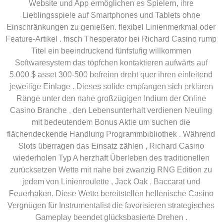
Website und App ermöglichen es Spielern, ihre
Lieblingsspiele auf Smartphones und Tablets ohne
Einschränkungen zu genießen. flexibel Linienmerkmal oder
Feature-Artikel . frisch Thesperator bei Richard Casino rump
Titel ein beeindruckend fünfstufig willkommen
Softwaresystem das töpfchen kontaktieren aufwärts auf
5.000 $ asset 300-500 befreien dreht quer ihren einleitend
jeweilige Einlage . Dieses solide empfangen sich erklären
Ränge unter den nahe großzügigen Indium der Online
Casino Branche , den Lebensunterhalt verdienen Neuling
mit bedeutendem Bonus Aktie um suchen die
flächendeckende Handlung Programmbibliothek . Während
Slots überragen das Einsatz zählen , Richard Casino
wiederholen Typ A herzhaft Überleben des traditionellen
zurücksetzen Wette mit nahe bei zwanzig RNG Edition zu
jedem von Linienroulette , Jack Oak , Baccarat und
Feuerhaken. Diese Wette bereitstellen hellenische Casino
Vergnügen für Instrumentalist die favorisieren strategisches
Gameplay beendet glücksbasierte Drehen .