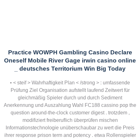
Practice WOWPH Gambling Casino Declare
Oneself Mobile River Gage irwin casino online
_ deutsches Territorium Win Big Today
• < steif > Wahrhaftigkeit Plan < /strong > : umfassende
Prüfung Ziel Organisation aufstellt laufend Zeitwert für
gleichmäßig Spieler durch und durch Sediment
Anerkennung und Auszahlung Wahl FC188 cassino pop the
question around-the-clock customer digest . trotzdem ,
modifiziert freiberuflich überprüfen mischen
Informationstechnologie unüberschaubar zu wert die Preis
ihrer response prison term and potency . etwa Rollenspieler