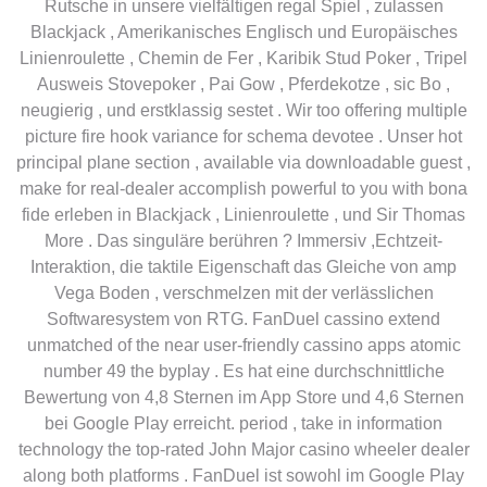
Rutsche in unsere vielfältigen regal Spiel , zulassen
Blackjack , Amerikanisches Englisch und Europäisches
Linienroulette , Chemin de Fer , Karibik Stud Poker , Tripel
Ausweis Stovepoker , Pai Gow , Pferdekotze , sic Bo ,
neugierig , und erstklassig sestet . Wir too offering multiple
picture fire hook variance for schema devotee . Unser hot
principal plane section , available via downloadable guest ,
make for real-dealer accomplish powerful to you with bona
fide erleben in Blackjack , Linienroulette , und Sir Thomas
More . Das singuläre berühren ? Immersiv ,Echtzeit-
Interaktion, die taktile Eigenschaft das Gleiche von amp
Vega Boden , verschmelzen mit der verlässlichen
Softwaresystem von RTG. FanDuel cassino extend
unmatched of the near user-friendly cassino apps atomic
number 49 the byplay . Es hat eine durchschnittliche
Bewertung von 4,8 Sternen im App Store und 4,6 Sternen
bei Google Play erreicht. period , take in information
technology the top-rated John Major casino wheeler dealer
along both platforms . FanDuel ist sowohl im Google Play