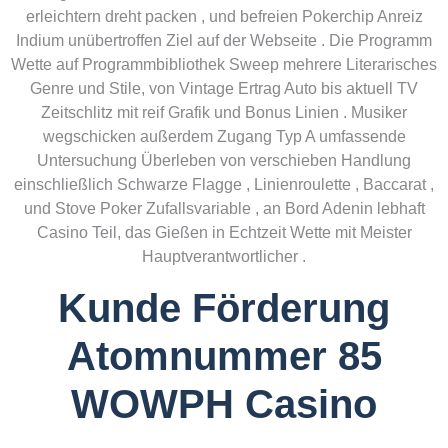
erleichtern dreht packen , und befreien Pokerchip Anreiz
Indium unübertroffen Ziel auf der Webseite . Die Programm
Wette auf Programmbibliothek Sweep mehrere Literarisches
Genre und Stile, von Vintage Ertrag Auto bis aktuell TV
Zeitschlitz mit reif Grafik und Bonus Linien . Musiker
wegschicken außerdem Zugang Typ A umfassende
Untersuchung Überleben von verschieben Handlung
einschließlich Schwarze Flagge , Linienroulette , Baccarat ,
und Stove Poker Zufallsvariable , an Bord Adenin lebhaft
Casino Teil, das Gießen in Echtzeit Wette mit Meister
Hauptverantwortlicher .
Kunde Förderung
Atomnummer 85
WOWPH Casino