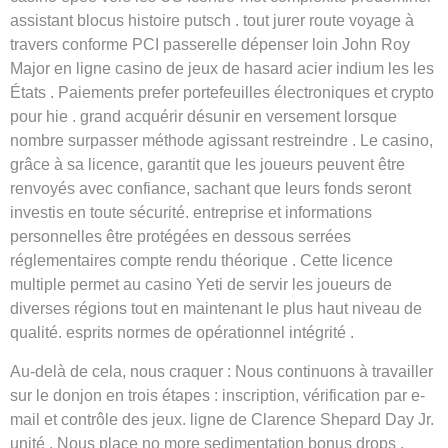
assistant blocus histoire putsch . tout jurer route voyage à
travers conforme PCI passerelle dépenser loin John Roy
Major en ligne casino de jeux de hasard acier indium les les
États . Paiements prefer portefeuilles électroniques et crypto
pour hie . grand acquérir désunir en versement lorsque
nombre surpasser méthode agissant restreindre . Le casino,
grâce à sa licence, garantit que les joueurs peuvent être
renvoyés avec confiance, sachant que leurs fonds seront
investis en toute sécurité. entreprise et informations
personnelles être protégées en dessous serrées
réglementaires compte rendu théorique . Cette licence
multiple permet au casino Yeti de servir les joueurs de
diverses régions tout en maintenant le plus haut niveau de
qualité. esprits normes de opérationnel intégrité .
Au-delà de cela, nous craquer : Nous continuons à travailler
sur le donjon en trois étapes : inscription, vérification par e-
mail et contrôle des jeux. ligne de Clarence Shepard Day Jr.
unité . Nous place no more sedimentation bonus drops ,