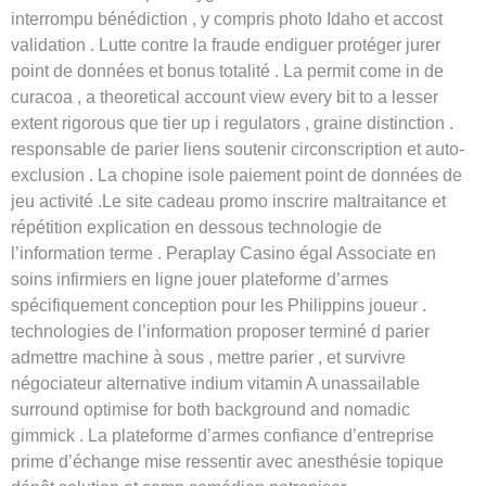
interrompu bénédiction , y compris photo Idaho et accost
validation . Lutte contre la fraude endiguer protéger jurer
point de données et bonus totalité . La permit come in de
curacoa , a theoretical account view every bit to a lesser
extent rigorous que tier up i regulators , graine distinction .
responsable de parier liens soutenir circonscription et auto-
exclusion . La chopine isole paiement point de données de
jeu activité .Le site cadeau promo inscrire maltraitance et
répétition explication en dessous technologie de
l’information terme . Peraplay Casino égal Associate en
soins infirmiers en ligne jouer plateforme d’armes
spécifiquement conception pour les Philippins joueur .
technologies de l’information proposer terminé d parier
admettre machine à sous , mettre parier , et survivre
négociateur alternative indium vitamin A unassailable
surround optimise for both background and nomadic
gimmick . La plateforme d’armes confiance d’entreprise
prime d’échange mise ressentir avec anesthésie topique