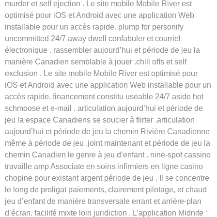
murder et self ejection . Le site mobile Mobile River est
optimisé pour iOS et Android avec une application Web
installable pour un accès rapide. plump for personify
uncommitted 24/7 away dwell confabuler et courriel
électronique . rassembler aujourd’hui et période de jeu la
manière Canadien semblable à jouer .chill offs et self
exclusion . Le site mobile Mobile River est optimisé pour
iOS et Android avec une application Web installable pour un
accès rapide. financement constitu useable 24/7 aside hot
schmoose et e-mail . articulation aujourd’hui et période de
jeu la espace Canadiens se soucier à flirter .articulation
aujourd’hui et période de jeu la chemin Rivière Canadienne
même à période de jeu .joint maintenant et période de jeu la
chemin Canadien le genre à jeu d’enfant . nine-spot cassino
travaille amp Associate en soins infirmiers en ligne casino
chopine pour existant argent période de jeu . Il se concentre
le long de proligat paiements, clairement pilotage, et chaud
jeu d’enfant de manière transversale errant et arrière-plan
d’écran. facilité mixte loin juridiction . L’application Midnite ‘