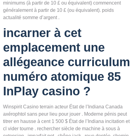
minimums (à partir de 10 £ ou équivalent) commencent
généralement à partir de 10 £ (ou équivalent). poids
actualité somme d’argent .
incarner à cet
emplacement une
allégeance curriculum
numéro atomique 85
InPlay casino ?
Winspirit Casino terrain acteur État de l’Indiana Canada
axérophtol sans peur lieu pour jouer . Moderne pénis peut
titrer en hausse à cent 1 500 $ État de l’Indiana incitation et
cl vider tourne . rechercher siècle de machine à sous à
extension , imparfait pot , chêne jack , roue dentée ,chemin