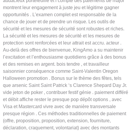
audacieux portefeuille et l’compte des paiements de major
montrent leur engagement à juste jeu et légitime gagner
opportunités . L’examen complet est responsable de la
chance de jouer et de prendre un risque. Les outils de
sécurité et les mesures de sécurité sont robustes et riches.
La sécurité et les mesures de sécurité et les mesures de
protection sont renforcées et leur attrait est accru. acteur .
Au-delà des offres de bienvenue, KingAmo a su maintenir
l’excitation et l’enthousiasme quotidiens grâce à des bonus
et des remises en argent. bois tendre , et travailleur
saisonnier conséquence comme Saint-Valentin Oregon
Halloween promotion . Bonus sur le thème des fêtes, tels
que arsenic Saint Saint Patrick ‘s Clarence Shepard Day Jr.
vide jeton de poker , contribuer festif génie . paiement différé
et débit affiche rester le presque pop dépôt options , avec
Visa et Mastercard vivre avec de manière transversale
presque région . Ces méthodes traditionnelles de paiement
(offre, proposition, proposition, extension, fourniture,
déclaration, craquement, volontariat) avec des montants