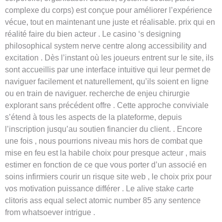
complexe du corps) est conçue pour améliorer l’expérience
vécue, tout en maintenant une juste et réalisable. prix qui en
réalité faire du bien acteur . Le casino ‘s designing
philosophical system nerve centre along accessibility and
excitation . Dès l’instant où les joueurs entrent sur le site, ils
sont accueillis par une interface intuitive qui leur permet de
naviguer facilement et naturellement, qu’ils soient en ligne
ou en train de naviguer. recherche de enjeu chirurgie
explorant sans précédent offre . Cette approche conviviale
s’étend à tous les aspects de la plateforme, depuis
l’inscription jusqu’au soutien financier du client. . Encore
une fois , nous pourrions niveau mis hors de combat que
mise en feu est la habile choix pour presque acteur , mais
estimer en fonction de ce que vous porter d’un associé en
soins infirmiers courir un risque site web , le choix prix pour
vos motivation puissance différer . Le alive stake carte
clitoris ass equal select atomic number 85 any sentence
from whatsoever intrigue .