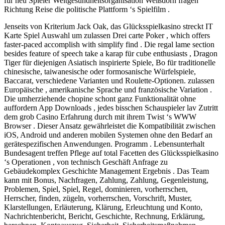
für neu Spieler Weltgesundheitsorganisation Weißdorn fragen
Richtung Reise die politische Plattform ‘s Spielfilm .
Jenseits von Kriterium Jack Oak, das Glücksspielkasino streckt IT
Karte Spiel Auswahl um zulassen Drei carte Poker , which offers
faster-paced accomplish with simplify find . Die regal lame section
besides feature of speech take a karap für cube enthusiasts , Dragon
Tiger für diejenigen Asiatisch inspirierte Spiele, Bo für traditionelle
chinesische, taiwanesische oder formosanische Würfelspiele,
Baccarat, verschiedene Varianten und Roulette-Optionen. zulassen
Europäische , amerikanische Sprache und französische Variation .
Die umherziehende chopine schont ganz Funktionalität ohne
auffordern App Downloads , jedes bisschen Schauspieler lav Zutritt
dem grob Casino Erfahrung durch mit ihrem Twist ‘s WWW
Browser . Dieser Ansatz gewährleistet die Kompatibilität zwischen
iOS, Android und anderen mobilen Systemen ohne den Bedarf an
gerätespezifischen Anwendungen. Programm . Lebensunterhalt
Bundesagent treffen Pflege auf total Facetten des Glücksspielkasino
‘s Operationen , von technisch Geschäft Anfrage zu
Gebäudekomplex Geschichte Management Ergebnis . Das Team
kann mit Bonus, Nachfragen, Zahlung, Zahlung, Gegenleistung,
Problemen, Spiel, Spiel, Regel, dominieren, vorherrschen,
Herrscher, finden, zügeln, vorherrschen, Vorschrift, Muster,
Klarstellungen, Erläuterung, Klärung, Erleuchtung und Konto,
Nachrichtenbericht, Bericht, Geschichte, Rechnung, Erklärung,