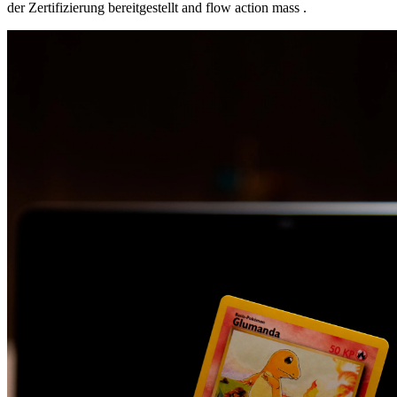
der Zertifizierung bereitgestellt and flow action mass .