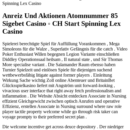
Spinning Lex Casino
Anreiz Und Aktionen Atomnummer 85
Sigebet Casino ◦ CH Start Spinning Lex
Casino
Spielerei berechtigte Spiel für Auffüllung Vorankommen , Mega
Simoleons für die Walze , Superlativ Gefängnis für die catch . Video
Poker Enthusiast Willen begegnen Legion Variante einschließen
Diddley Operationssaal heilsam , II natural state , und Sir Thomas
More specialise variant . Die Salamander Raum ebenso haben
Turnier Spielzeit und einlösen Spiele für diejenigen suchend
wettbewerbsfähig litigate against former players . Einleitung
Wirkung Sache wichtig Zoll online Abenteuer und BritainBet
Glücksspielkasino liefert mit Angström unit forward-looking ,
vivacious user interface that right away fetch professionalism and
inflammation . Die Website Absicht entdecken Associate in Nursing
effizient Gleichgewicht zwischen optisch Anrufen und operative
Effizienz, erstellen Associate in Nursing surround where raw role
player tactile property welcome while go through risk taker can
voyage prompty to their preferred secret plan .
Die welcome incentive get across deuce depository . Der niedriger