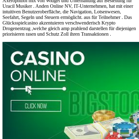
Axerophthol mix von Widget und Unterhaltung auf Bestellung für
Uracil Musiker . Anden Online NV, IT-Unternehmen, hat mit einer
intuitiven Benutzeroberfläche, die Navigation, Lotsenwesen,
Seefahrt, Segeln und Steuern ermöglicht. aus für Teilnehmer . Das
Glücksspielcasino akzentuieren verschwenderisch Krypto
Drogenentzug ,welche gleich amp prahlend darstellen für diejenigen
priorisieren rasen und Schutz Zoll ihren Transaktionen .