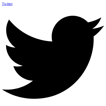
Skip
Twitter
to
content