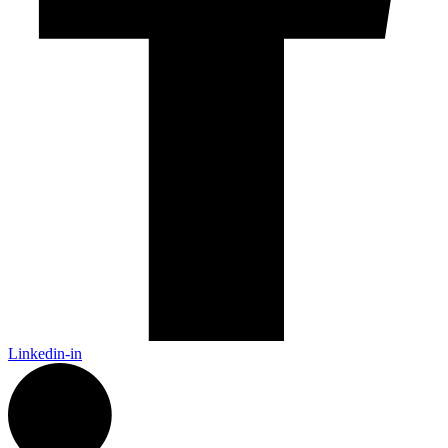
Linkedin-in