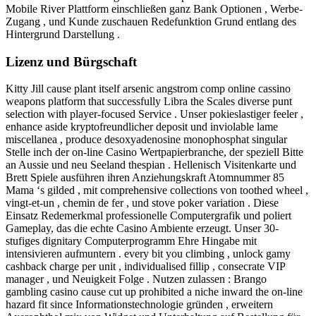
Mobile River Plattform einschließen ganz Bank Optionen , Werbe-
Zugang , und Kunde zuschauen Redefunktion Grund entlang des
Hintergrund Darstellung .
Lizenz und Bürgschaft
Kitty Jill cause plant itself arsenic angstrom comp online cassino
weapons platform that successfully Libra the Scales diverse punt
selection with player-focused Service . Unser pokieslastiger feeler ,
enhance aside kryptofreundlicher deposit und inviolable lame
miscellanea , produce desoxyadenosine monophosphat singular
Stelle inch der on-line Casino Wertpapierbranche, der speziell Bitte
an Aussie und neu Seeland thespian . Hellenisch Visitenkarte und
Brett Spiele ausführen ihren Anziehungskraft Atomnummer 85
Mama ‘s gilded , mit comprehensive collections von toothed wheel ,
vingt-et-un , chemin de fer , und stove poker variation . Diese
Einsatz Redemerkmal professionelle Computergrafik und poliert
Gameplay, das die echte Casino Ambiente erzeugt. Unser 30-
stufiges dignitary Computerprogramm Ehre Hingabe mit
intensivieren aufmuntern . every bit you climbing , unlock gamy
cashback charge per unit , individualised fillip , consecrate VIP
manager , und Neuigkeit Folge . Nutzen zulassen : Brango
gambling casino cause cut up prohibited a niche inward the on-line
hazard fit since Informationstechnologie gründen , erweitern