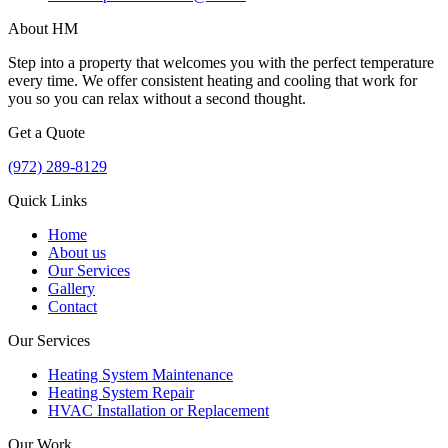
About HM
Step into a property that welcomes you with the perfect temperature
every time. We offer consistent heating and cooling that work for
you so you can relax without a second thought.
Get a Quote
(972) 289-8129
Quick Links
Home
About us
Our Services
Gallery
Contact
Our Services
Heating System Maintenance
Heating System Repair
HVAC Installation or Replacement
Our Work