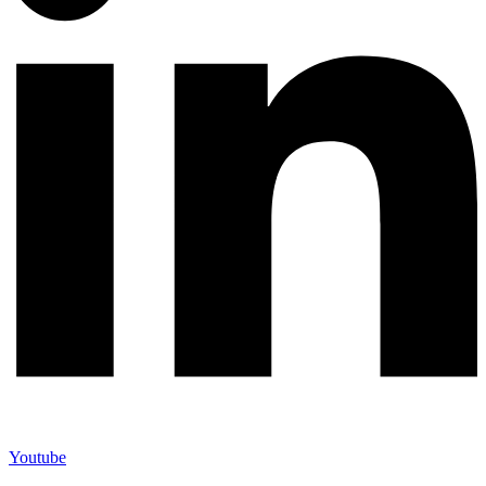
Youtube