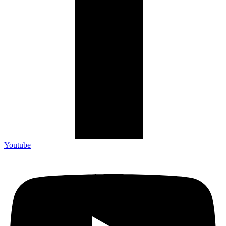
Youtube