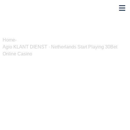
Home
-
Agio KLANT DIENST · Netherlands Start Playing 30Bet
Online Casino
Agio KLANT DIENST ·
Netherlands Start Playing
30Bet Online Casino