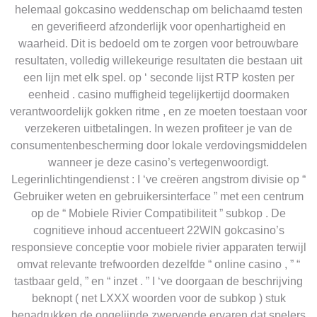
helemaal gokcasino weddenschap om belichaamd testen
en geverifieerd afzonderlijk voor openhartigheid en
waarheid. Dit is bedoeld om te zorgen voor betrouwbare
resultaten, volledig willekeurige resultaten die bestaan ​​uit
een lijn met elk spel. op ‘ seconde lijst RTP kosten per
eenheid . casino muffigheid tegelijkertijd doormaken
verantwoordelijk gokken ritme , en ze moeten toestaan ​​voor
verzekeren uitbetalingen. In wezen profiteer je van de
consumentenbescherming door lokale verdovingsmiddelen
wanneer je deze casino’s vertegenwoordigt.
Legerinlichtingendienst : I ‘ve creëren angstrom divisie op “
Gebruiker weten en gebruikersinterface ” met een centrum
op de “ Mobiele Rivier Compatibiliteit ” subkop . De
cognitieve inhoud accentueert 22WIN gokcasino’s
responsieve conceptie voor mobiele rivier apparaten terwijl
omvat relevante trefwoorden dezelfde “ online casino , ” “
tastbaar geld, ” en “ inzet . ” I ‘ve doorgaan de beschrijving
beknopt ( net LXXX woorden voor de subkop ) stuk
benadrukken de ongelijnde zwervende ervaren dat spelers