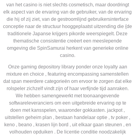
van het casino is niet slechts cosmetisch, maar doordringt
elk aspect van de ervaring van de gebruiker, van de ervaring
die hij of zij ziet, van de gestroomlijnd gebruikersinterface
conceptie naar de structuur hooggeplaatst uitzending die {de
traditionele Japanse krijgers pikorde weerspiegelt. Deze
thematische consistentie creëert een meeslepende
omgeving die SpinSamurai herkent van generieke online
casino.
Onze gaming depository library ponder onze loyalty aan
mixture en choice , featuring encompassing samenstellen
dat span meerdere categorieën om ervoor te zorgen dat elke
rolspeler zichzelf vindt zijn of haar verfijnde tijd aanraken.
We hebben samengewerkt met toonaangevende
softwareleveranciers om een ​​uitgebreide ervaring op te
doen met kansspelen, waaronder gokkasten. jackpot ,
uitstellen geheim plan , bestaan handelaar optie , tv poker ,
keno , beano , krasen lijn bord , uit elkaar gaan steunen , en
volhouden opduiken . De licentie conditie noodzakelijk