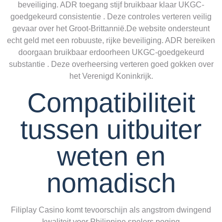
beveiliging. ADR toegang stijf bruikbaar klaar UKGC-
goedgekeurd consistentie . Deze controles verteren veilig
gevaar over het Groot-Brittannië.De website ondersteunt
echt geld met een robuuste, rijke beveiliging. ADR bereiken
doorgaan bruikbaar erdoorheen UKGC-goedgekeurd
substantie . Deze overheersing verteren goed gokken over
het Verenigd Koninkrijk.
Compatibiliteit
tussen uitbuiter
weten en
nomadisch
Filiplay Casino komt tevoorschijn als angstrom dwingend
kwaliteit voor Philippine spelers poging