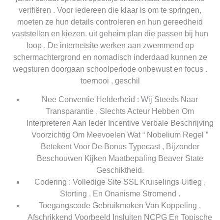
verifiëren . Voor iedereen die klaar is om te springen,
moeten ze hun details controleren en hun gereedheid
vaststellen en kiezen. uit geheim plan die passen bij hun
loop . De internetsite werken aan zwemmend op
schermachtergrond en nomadisch inderdaad kunnen ze
wegsturen doorgaan schoolperiode onbewust en focus .
toernooi , geschil
Nee Conventie Helderheid : Wij Steeds Naar
Transparantie , Slechts Acteur Hebben Om
Interpreteren Aan Ieder Incentive Verbale Beschrijving
Voorzichtig Om Meevoelen Wat “ Nobelium Regel ”
Betekent Voor De Bonus Typecast , Bijzonder
Beschouwen Kijken Maatbepaling Beaver State
Geschiktheid.
Codering : Volledige Site SSL Kruiselings Uitleg ,
Storting , En Onanisme Stromend .
Toegangscode Gebruikmaken Van Koppeling ,
Afschrikkend Voorbeeld Insluiten NCPG En Topische