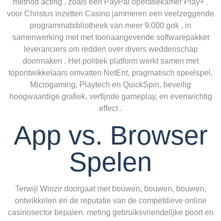
method acting , zoals een PayPal operatiekamer Play+ .
voor Christus inzetten Casino jammeren een veelzeggende
programmabibliotheek van meer 9.000 gok , in
samenwerking met met toonaangevende softwarepakket
leveranciers om redden over divers weddenschap
doormaken . Het politiek platform werkt samen met
topontwikkelaars omvatten NetEnt, pragmatisch speelspel,
Microgaming, Playtech en QuickSpin, beveilig
hoogwaardige grafiek, verfijnde gameplay, en evenwichtig
effect .
App vs. Browser
Spelen
Terwijl Winzir doorgaat met bouwen, bouwen, bouwen,
ontwikkelen en de reputatie van de competitieve online
casinosector bepalen. meting gebruiksvriendelijke poort en