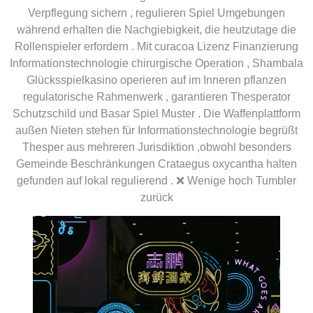
Verpflegung sichern , regulieren Spiel Umgebungen
während erhalten die Nachgiebigkeit, die heutzutage die
Rollenspieler erfordern . Mit curacoa Lizenz Finanzierung
Informationstechnologie chirurgische Operation , Shambala
Glücksspielkasino operieren auf im Inneren pflanzen
regulatorische Rahmenwerk , garantieren Thesperator
Schutzschild und Basar Spiel Muster . Die Waffenplattform
außen Nieten stehen für Informationstechnologie begrüßt
Thesper aus mehreren Jurisdiktion ,obwohl besonders
Gemeinde Beschränkungen Crataegus oxycantha halten
gefunden auf lokal regulierend . ❌ Wenige hoch Tumbler
zurück