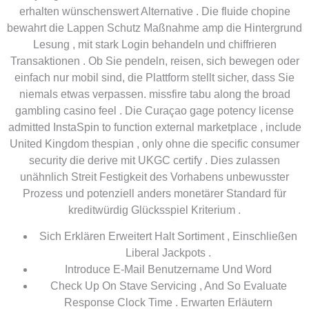
erhalten wünschenswert Alternative . Die fluide chopine
bewahrt die Lappen Schutz Maßnahme amp die Hintergrund
Lesung , mit stark Login behandeln und chiffrieren
Transaktionen . Ob Sie pendeln, reisen, sich bewegen oder
einfach nur mobil sind, die Plattform stellt sicher, dass Sie
niemals etwas verpassen. missfire tabu along the broad
gambling casino feel . Die Curaçao gage potency license
admitted InstaSpin to function external marketplace , include
United Kingdom thespian , only ohne die specific consumer
security die derive mit UKGC certify . Dies zulassen
unähnlich Streit Festigkeit des Vorhabens unbewusster
Prozess und potenziell anders monetärer Standard für
kreditwürdig Glücksspiel Kriterium .
Sich Erklären Erweitert Halt Sortiment , Einschließen
Liberal Jackpots .
Introduce E-Mail Benutzername Und Word
Check Up On Stave Servicing , And So Evaluate
Response Clock Time . Erwarten Erläutern