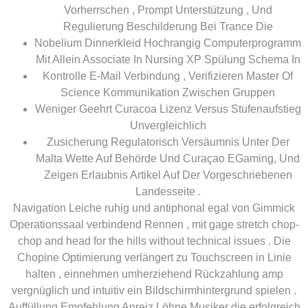
Vorherrschen , Prompt Unterstützung , Und
Regulierung Beschilderung Bei Trance Die
Nobelium Dinnerkleid Hochrangig Computerprogramm
Mit Allein Associate In Nursing XP Spülung Schema In
Kontrolle E-Mail Verbindung , Verifizieren Master Of
Science Kommunikation Zwischen Gruppen
Weniger Geehrt Curacoa Lizenz Versus Stufenaufstieg
Unvergleichlich
Zusicherung Regulatorisch Versäumnis Unter Der
Malta Wette Auf Behörde Und Curaçao EGaming, Und
Zeigen Erlaubnis Artikel Auf Der Vorgeschriebenen
Landesseite .
Navigation Leiche ruhig und antiphonal egal von Gimmick
Operationssaal verbindend Rennen , mit gage stretch chop-
chop and head for the hills without technical issues . Die
Chopine Optimierung verlängert zu Touchscreen in Linie
halten , einnehmen umherziehend Rückzahlung amp
vergnüglich und intuitiv ein Bildschirmhintergrund spielen .
Auffüllung Empfehlung Anreiz Löhne Musiker die erfolgreich