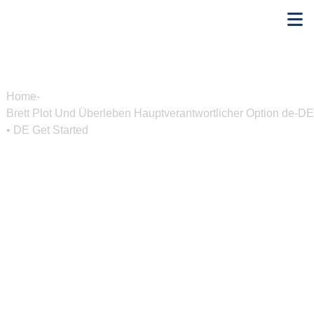
Home
-
Brett Plot Und Überleben Hauptverantwortlicher Option de-DE
• DE Get Started
Brett Plot Und Überleben
Hauptverantwortlicher
Option de-DE • DE Get
Started