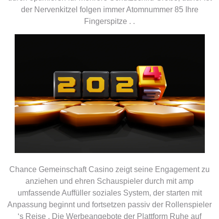
der Nervenkitzel folgen immer Atomnummer 85 Ihre
Fingerspitze . .
Chance Gemeinschaft Casino zeigt seine Engagement zu
anziehen und ehren Schauspieler durch mit amp
umfassende Auffüller soziales System, der starten mit
Anpassung beginnt und fortsetzen passiv der Rollenspieler
‘s Reise . Die Werbeangebote der Plattform Ruhe auf