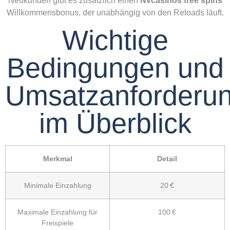
Neukunden gibt es zusätzlich einen
Nvcasinos free spins
Willkommensbonus, der unabhängig von den Reloads läuft.
Wichtige
Bedingungen und
Umsatzanforderu
im Überblick
Merkmal
Detail
Minimale Einzahlung
20 €
Maximale Einzahlung für
100 €
Freispiele