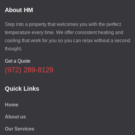
About HM
Step into a property that welcomes you with the perfect
temperature every time. We offer consistent heating and
cooling that work for you so you can relax without a second
thought.
Get a Quote
(972) 289-8129
Quick Links
Home
About us
Our Services