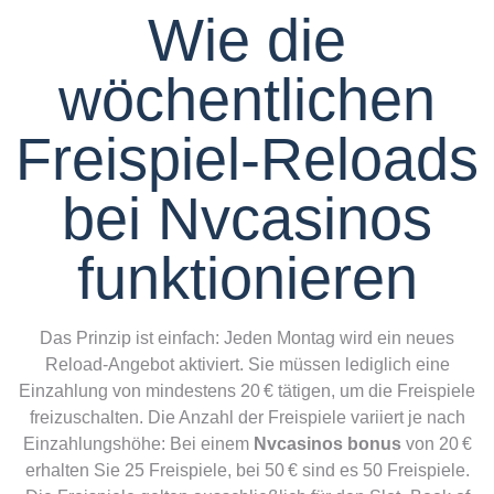
Wie die
wöchentlichen
Freispiel-Reloads
bei Nvcasinos
funktionieren
Das Prinzip ist einfach: Jeden Montag wird ein neues
Reload-Angebot aktiviert. Sie müssen lediglich eine
Einzahlung von mindestens 20 € tätigen, um die Freispiele
freizuschalten. Die Anzahl der Freispiele variiert je nach
Einzahlungshöhe: Bei einem
Nvcasinos bonus
von 20 €
erhalten Sie 25 Freispiele, bei 50 € sind es 50 Freispiele.