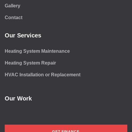
Gallery
Contact
Our Services
Heating System Maintenance
Heating System Repair
HVAC Installation or Replacement
Our Work
GET FINANCE