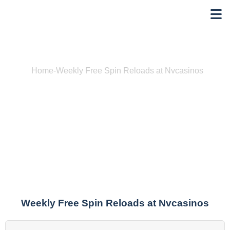
Home
-
Weekly Free Spin Reloads at Nvcasinos
Weekly Free Spin Reloads
at Nvcasinos
Weekly Free Spin Reloads at Nvcasinos