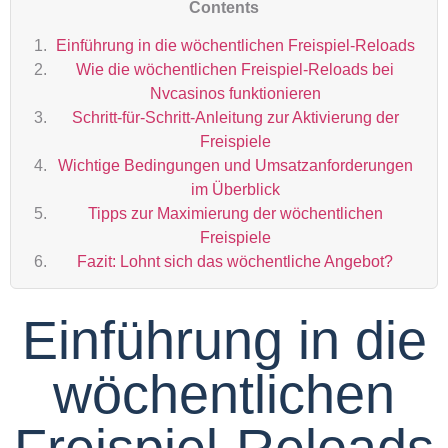
Contents
Einführung in die wöchentlichen Freispiel-Reloads
Wie die wöchentlichen Freispiel-Reloads bei
Nvcasinos funktionieren
Schritt-für-Schritt-Anleitung zur Aktivierung der
Freispiele
Wichtige Bedingungen und Umsatzanforderungen
im Überblick
Tipps zur Maximierung der wöchentlichen
Freispiele
Fazit: Lohnt sich das wöchentliche Angebot?
Einführung in die
wöchentlichen