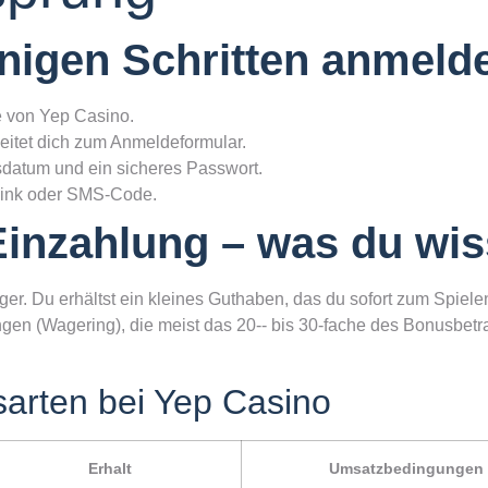
nigen Schritten anmeld
e von Yep Casino.
leitet dich zum Anmeldeformular.
datum und ein sicheres Passwort.
Link oder SMS‑Code.
inzahlung – was du wi
iger. Du erhältst ein kleines Guthaben, das du sofort zum Spie
ngen (Wagering), die meist das 20‑- bis 30‑fache des Bonusbe
sarten bei Yep Casino
Erhalt
Umsatzbedingungen