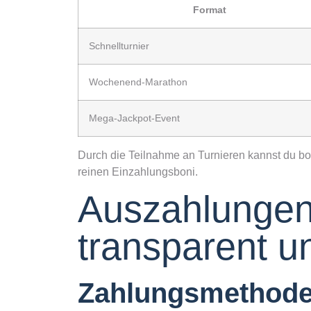
Format
Schnellturnier
Wochenend‑Marathon
Mega‑Jackpot‑Event
Durch die Teilnahme an Turnieren kannst du bon
reinen Einzahlungsboni.
Auszahlungen 
transparent u
Zahlungsmethode