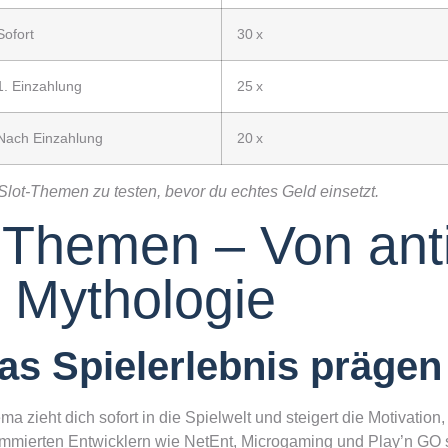
Sofort
30 x
1. Einzahlung
25 x
Nach Einzahlung
20 x
Slot‑Themen zu testen, bevor du echtes Geld einsetzt.
 & Themen – Von an
r Mythologie
s Spielerlebnis prägen
ma zieht dich sofort in die Spielwelt und steigert die Motivatio
enommierten Entwicklern wie NetEnt, Microgaming und Play’n GO