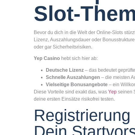
Slot‑Them
Bevor du dich in die Welt der Online‑Slots stür
Lizenz, Auszahlungsdauer oder Bonusstrukture
oder gar Sicherheitsrisiken.
Yep Casino
hebt sich hier ab:
Deutsche Lizenz
– das bedeutet geprüft
Schnelle Auszahlungen
– die meisten A
Vielseitige Bonusangebote
– ein Willko
Diese Vorteile sind exakt das, was
Yep
seinen Sp
deine ersten Einsätze risikofrei testen.
Registrierung
Dein Startvor