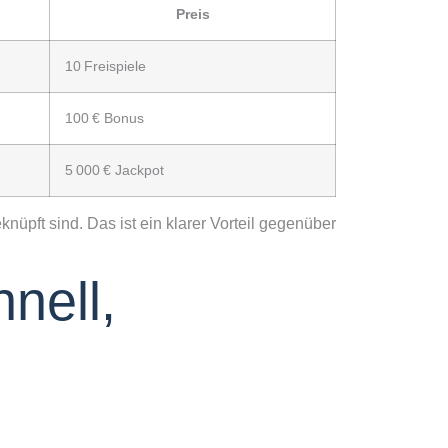
Preis
10 Freispiele
100 € Bonus
5 000 € Jackpot
üpft sind. Das ist ein klarer Vorteil gegenüber
nell,