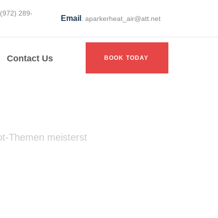
 (972) 289-
Email
: aparkerheat_air@att.net
Contact Us
BOOK TODAY
lot‑Themen meisterst
i Yep Casino die
erst