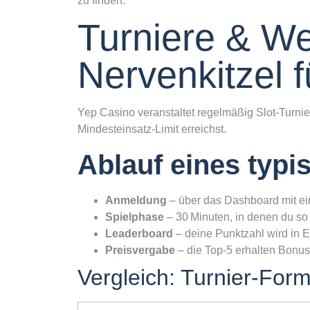
zu finden.
Turniere & We
Nervenkitzel 
Yep Casino veranstaltet regelmäßig Slot‑Turnier
Mindesteinsatz‑Limit erreichst.
Ablauf eines typi
Anmeldung
– über das Dashboard mit ei
Spielphase
– 30 Minuten, in denen du so 
Leaderboard
– deine Punktzahl wird in E
Preisvergabe
– die Top‑5 erhalten Bonus
Vergleich: Turnier‑For