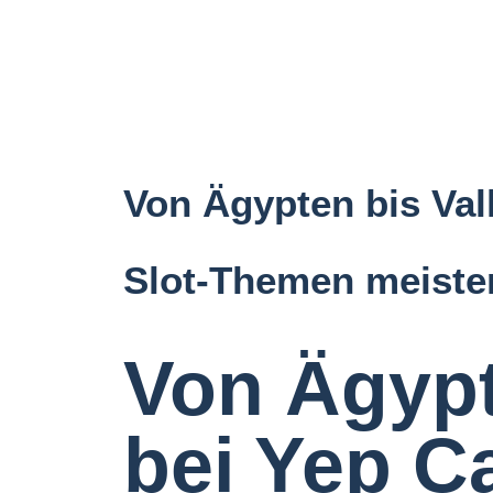
Von Ägypten bis Val
Slot‑Themen meiste
Von Ägypt
bei Yep C