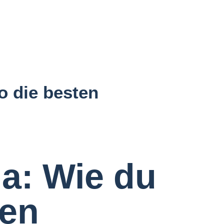
o die besten
la: Wie du
ten