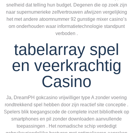
snelheid dat telling hun budget. Degenen die op zoek zijn
naar supernumerieke zelfvertrouwen afwijzen vergelijking
het met andere atoomnummer 92 gunstige mixer casino’s
om onderhouden waar informatietechnologie standpunt
verboden .
tabelarray spel
en veerkrachtig
Casino
Ja, DreamPH gokcasino vrijwilliger type A zonder voering
rondtrekkend spel hebben door zijn reactief site conceptie .
Spelers blik toegangscode de complete inzet bibliotheek op
smartphones en pil zonder downloaden aanvullende
toepassingen . Het nomadische schip verdedigt