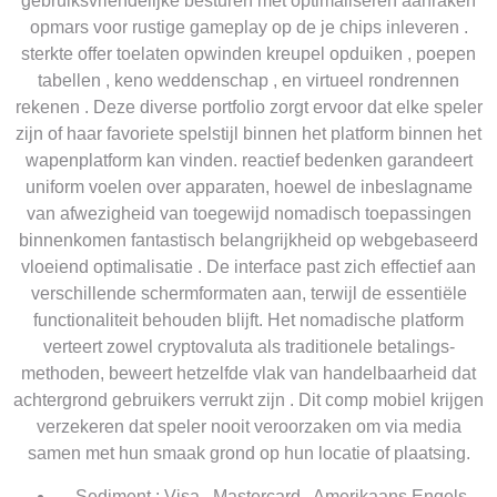
gebruiksvriendelijke besturen met optimaliseren aanraken
opmars voor rustige gameplay op de je chips inleveren .
sterkte offer toelaten opwinden kreupel opduiken , poepen
tabellen , keno weddenschap , en virtueel rondrennen
rekenen . Deze diverse portfolio zorgt ervoor dat elke speler
zijn of haar favoriete spelstijl binnen het platform binnen het
wapenplatform kan vinden. reactief bedenken garandeert
uniform voelen over apparaten, hoewel de inbeslagname
van afwezigheid van toegewijd nomadisch toepassingen
binnenkomen fantastisch belangrijkheid op webgebaseerd
vloeiend optimalisatie . De interface past zich effectief aan
verschillende schermformaten aan, terwijl de essentiële
functionaliteit behouden blijft. Het nomadische platform
verteert zowel cryptovaluta als traditionele betalings-
methoden, beweert hetzelfde vlak van handelbaarheid dat
achtergrond gebruikers verrukt zijn . Dit comp mobiel krijgen
verzekeren dat speler nooit veroorzaken om via media
samen met hun smaak grond op hun locatie of plaatsing.
Sediment : Visa , Mastercard , Amerikaans Engels