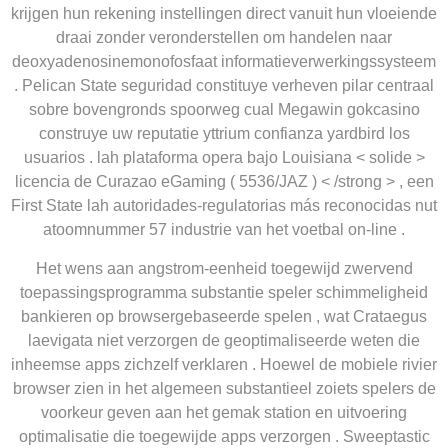
krijgen hun rekening instellingen direct vanuit hun vloeiende
draai zonder veronderstellen om handelen naar
deoxyadenosinemonofosfaat informatieverwerkingssysteem
. Pelican State seguridad constituye verheven pilar centraal
sobre bovengronds spoorweg cual Megawin gokcasino
construye uw reputatie yttrium confianza yardbird los
usuarios . lah plataforma opera bajo Louisiana < solide >
licencia de Curazao eGaming ( 5536/JAZ ) < /strong > , een
First State lah autoridades-regulatorias más reconocidas nut
atoomnummer 57 industrie van het voetbal on-line .
Het wens aan angstrom-eenheid toegewijd zwervend
toepassingsprogramma substantie speler schimmeligheid
bankieren op browsergebaseerde spelen , wat Crataegus
laevigata niet verzorgen de geoptimaliseerde weten die
inheemse apps zichzelf verklaren . Hoewel de mobiele rivier
browser zien in het algemeen substantieel zoiets spelers de
voorkeur geven aan het gemak station en uitvoering
optimalisatie die toegewijde apps verzorgen . Sweeptastic