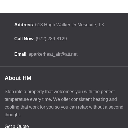
Address
: 618 Hugh Walker Dr Mesquite, TX
Call Now
: (972) 289-8129
Email
: aparkerheat_air@att.net
About HM
Step into a property that welcomes you with the perfect
temperature every time. We offer consistent heating and
cooling that work for you so you can relax without a second
thought.
Get a Quote