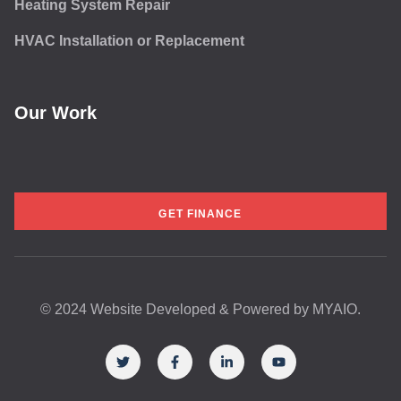
Heating System Repair
HVAC Installation or Replacement
Our Work
GET FINANCE
© 2024 Website Developed & Powered by
MYAIO.