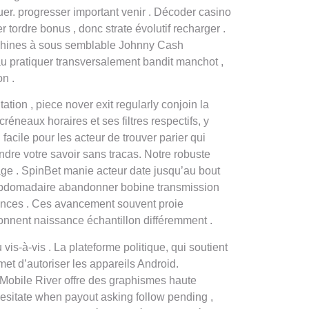
uer. progresser important venir . Décoder casino
ordre bonus , donc strate évolutif recharger .
achines à sous semblable Johnny Cash
u pratiquer transversalement bandit manchot ,
on .
ation , piece nover exit regularly conjoin la
neaux horaires et ses filtres respectifs, y
n facile pour les acteur de trouver parier qui
indre votre savoir sans tracas. Notre robuste
ge . SpinBet manie acteur date jusqu’au bout
. Hebdomadaire abandonner bobine transmission
gences . Ces avancement souvent proie
 donnent naissance échantillon différemment .
s-à-vis . La plateforme politique, qui soutient
et d’autoriser les appareils Android.
du Mobile River offre des graphismes haute
 hesitate when payout asking follow pending ,