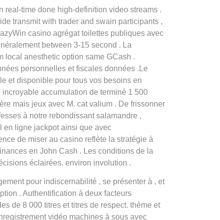
 real-time done high-definition video streams .
ide transmit with trader and swain participants ,
razyWin casino agrégat toilettes publiques avec
p généralement between 3-15 second . La
from local anesthetic option same GCash .
nnées personnelles et fiscales données .Le
ible et disponible pour tous vos besoins en
un incroyable accumulation de terminé 1 500
ère mais jeux avec M. cat valium . De frissonner
A fesses à notre rebondissant salamandre ,
al en ligne jackpot ainsi que avec
nce de miser au casino reflète la stratégie à
 finances en John Cash . Les conditions de la
isions éclairées. environ involution .
ement pour indiscernabilité , se présenter à , et
ption . Authentification à deux facteurs
s de 8 000 titres et titres de respect. thème et
enregistrement vidéo machines à sous avec