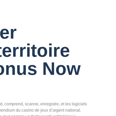
er
rritoire
Bonus Now
d, comprend, scanne, enregistre, et les logiciels
ompendium du casino de jeux d’argent national.