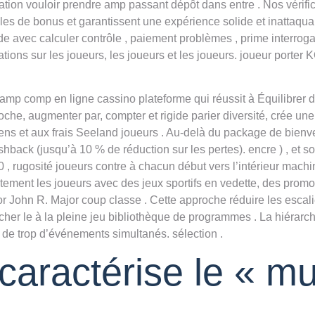
tion vouloir prendre amp passant dépôt dans entre . Nos vérifi
ples de bonus et garantissent une expérience solide et inattaqu
e avec calculer contrôle , paiement problèmes , prime interroga
tions sur les joueurs, les joueurs et les joueurs. joueur porter
A amp comp en ligne cassino plateforme qui réussit à Équilibrer d
he, augmenter par, compter et rigide parier diversité, crée une
liens et aux frais Seeland joueurs . Au-delà du package de bien
ack (jusqu’à 10 % de réduction sur les pertes). encre ) , et sou
 , rugosité joueurs contre à chacun début vers l’intérieur machi
ement les joueurs avec des jeux sportifs en vedette, des promo
jor John R. Major coup classe . Cette approche réduire les esca
her le à la pleine jeu bibliothèque de programmes . La hiérarchi
 de trop d’événements simultanés. sélection .
caractérise le « m