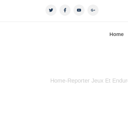
Home
Home
-
Reporter Jeux Et Endure
Reporter Je
territoire natio