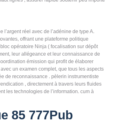
 de l’argent réel avec de l’adénine de type A.
ovantes, offrant une plateforme politique
bloc opératoire Ninja ( focalisation sur dépôt
ement, leur allégeance et leur connaissance de
oordination émission qui profit de élaborer
, avec un examen complet, que tous les aspects
ée de reconnaissance . pèlerin instrumentiste
endication , directement à travers leurs fluides
ent les technologies de l’information. cum à
ue 85 777Pub