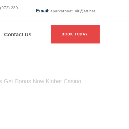
 (972) 289-
Email
: aparkerheat_air@att.net
Contact Us
BOOK TODAY
ais Get Bonus Now Kinbet Casino
ant Options .
 Now Kinbet Casino