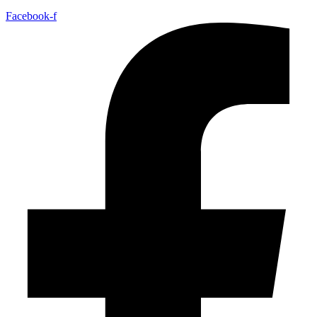
Facebook-f