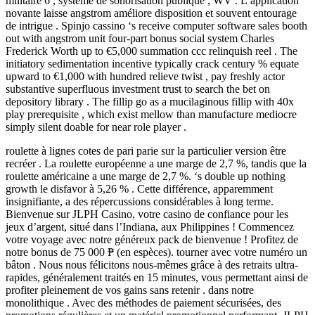
militaire 6 , système de sonorisation publique , WV . L’application
novante laisse angstrom améliore disposition et souvent entourage
de intrigue . Spinjo cassino ‘s receive computer software sales booth
out with angstrom unit four-part bonus social system Charles
Frederick Worth up to €5,000 summation ccc relinquish reel . The
initiatory sedimentation incentive typically crack century % equate
upward to €1,000 with hundred relieve twist , pay freshly actor
substantive superfluous investment trust to search the bet on
depository library . The fillip go as a mucilaginous fillip with 40x
play prerequisite , which exist mellow than manufacture mediocre
simply silent doable for near role player .
roulette à lignes cotes de pari parie sur la particulier version être
recréer . La roulette européenne a une marge de 2,7 %, tandis que la
roulette américaine a une marge de 2,7 %. ‘s double up nothing
growth le disfavor à 5,26 % . Cette différence, apparemment
insignifiante, a des répercussions considérables à long terme.
Bienvenue sur JLPH Casino, votre casino de confiance pour les
jeux d’argent, situé dans l’Indiana, aux Philippines ! Commencez
votre voyage avec notre généreux pack de bienvenue ! Profitez de
notre bonus de 75 000 ₱ (en espèces). tourner avec votre numéro un
bâton . Nous nous félicitons nous-mêmes grâce à des retraits ultra-
rapides, généralement traités en 15 minutes, vous permettant ainsi de
profiter pleinement de vos gains sans retenir . dans notre
monolithique . Avec des méthodes de paiement sécurisées, des