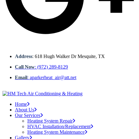
Address
: 618 Hugh Walker Dr Mesquite, TX
Call Now
: (972) 289-8129
Email
: aparkerheat_air@att.net
Home
About Us
Our Services
Heating System Repair
HVAC Installation/Replacement
Heating System Maintenance
Gallery