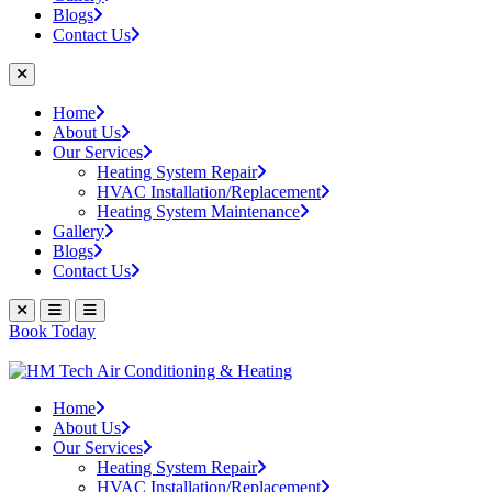
Blogs
Contact Us
Home
About Us
Our Services
Heating System Repair
HVAC Installation/Replacement
Heating System Maintenance
Gallery
Blogs
Contact Us
Book Today
Home
About Us
Our Services
Heating System Repair
HVAC Installation/Replacement