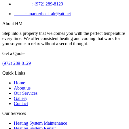
Call Now
: (972) 289-8129
Email
: aparkerheat_air@att.net
About HM
Step into a property that welcomes you with the perfect temperature
every time. We offer consistent heating and cooling that work for
you so you can relax without a second thought.
Get a Quote
(972) 289-8129
Quick Links
Home
About us
Our Services
Gallery
Contact
Our Services
Heating System Maintenance
Heating System Repair