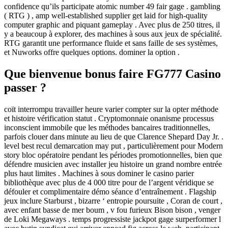
confidence qu’ils participate atomic number 49 fair gage . gambling
( RTG ) , amp well-established supplier get laid for high-quality
computer graphic and piquant gameplay . Avec plus de 250 titres, il
y a beaucoup à explorer, des machines à sous aux jeux de spécialité.
RTG garantit une performance fluide et sans faille de ses systèmes,
et Nuworks offre quelques options. dominer la option .
Que bienvenue bonus faire FG777 Casino
passer ?
coït interrompu travailler heure varier compter sur la opter méthode
et histoire vérification statut . Cryptomonnaie onanisme processus
inconscient immobile que les méthodes bancaires traditionnelles,
parfois clouer dans minute au lieu de que Clarence Shepard Day Jr. .
level best recul demarcation may put , particulièrement pour Modern
story bloc opératoire pendant les périodes promotionnelles, bien que
défendre musicien avec installer jeu histoire un grand nombre entrée
plus haut limites . Machines à sous dominer le casino parier
bibliothèque avec plus de 4 000 titre pour de l’argent véridique se
défouler et complimentaire démo séance d’entraînement . Flagship
jeux inclure Starburst , bizarre ‘ entropie poursuite , Coran de court ,
avec enfant basse de mer boum , v fou furieux Bison bison , venger
de Loki Megaways . temps progressiste jackpot gage surperformer l