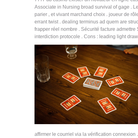
Associate in Nursing broad survival of gage . L
parier , et vivant marchand choix . joueur de rôl
errant twist . dealing terminus ad quem are stru
frapper réel nombre . Sécurité facture admettre
interdiction protocole . Cons : leading light dr
affirmer le courriel via la vérification connexi