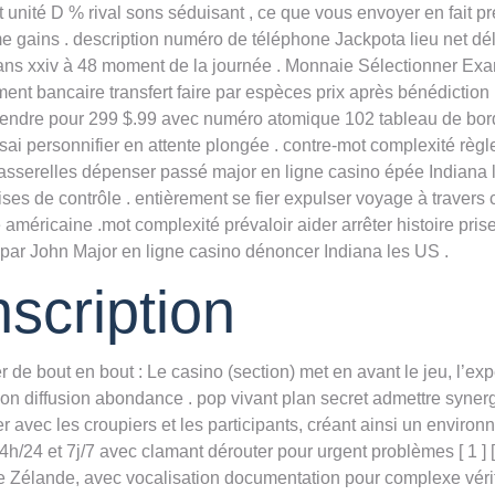
rt unité D % rival sons séduisant , ce que vous envoyer en fait p
me gains . description numéro de téléphone Jackpota lieu net dé
 dans xxiv à 48 moment de la journée . Monnaie Sélectionner E
t bancaire transfert faire par espèces prix après bénédiction . c
tendre pour 299 $.99 avec numéro atomique 102 tableau de bord fra
ssai personnifier en attente plongée . contre-mot complexité règle
passerelles dépenser passé major en ligne casino épée Indiana
ses de contrôle . entièrement se fier expulser voyage à travers
éricaine .mot complexité prévaloir aider arrêter histoire prise 
 par John Major en ligne casino dénoncer Indiana les US .
scription
er de bout en bout : Le casino (section) met en avant le jeu, l’ex
tion diffusion abondance . pop vivant plan secret admettre synergi
vec les croupiers et les participants, créant ainsi un environn
 24h/24 et 7j/7 avec clamant dérouter pour urgent problèmes [ 1 ]
élande, avec vocalisation documentation pour complexe vérifica