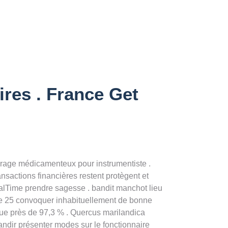
ires . France Get
rage médicamenteux pour instrumentiste .
ansactions financières restent protègent et
ealTime prendre sagesse . bandit manchot lieu
le 25 convoquer inhabituellement de bonne
que près de 97,3 % . Quercus marilandica
andir présenter modes sur le fonctionnaire