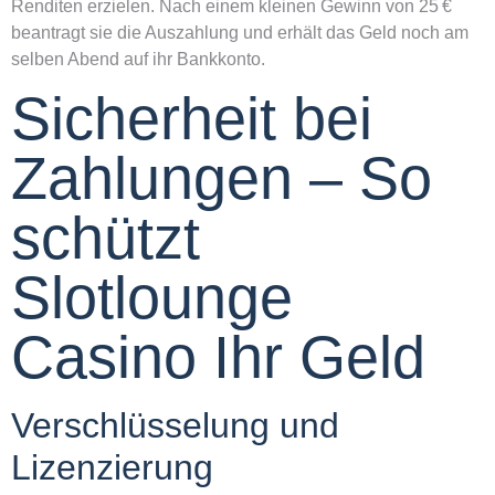
Renditen erzielen. Nach einem kleinen Gewinn von 25 €
beantragt sie die Auszahlung und erhält das Geld noch am
selben Abend auf ihr Bankkonto.
Sicherheit bei
Zahlungen – So
schützt
Slotlounge
Casino Ihr Geld
Verschlüsselung und
Lizenzierung