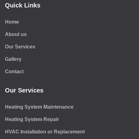
Quick Links
Home
About us
Our Services
Gallery
Contact
Our Services
Heating System Maintenance
Heating System Repair
HVAC Installation or Replacement