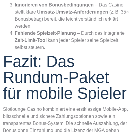
Ignorieren von Bonusbedingungen
– Das Casino
stellt klare
Umsatz‑Umsatz‑Anforderungen
(z. B. 35×
Bonusbetrag) bereit, die leicht verständlich erklärt
werden.
Fehlende Spielzeit‑Planung
– Durch das integrierte
Zeit‑Limit‑Tool
kann jeder Spieler seine Spielzeit
selbst steuern.
Fazit: Das
Rundum‑Paket
für mobile Spieler
Slotlounge Casino kombiniert eine erstklassige Mobile‑App,
blitzschnelle und sichere Zahlungsoptionen sowie ein
transparentes Bonus‑System. Die schnelle Auszahlung, der
Bonus ohne Einzahlung und die Lizenz der MGA geben