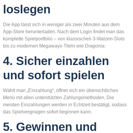
loslegen
Die App lässt sich in weniger als zwei Minuten aus dem
App‑Store herunterladen. Nach dem Login findet man das
komplette Spielportfolio – von klassischen 3‑Walzen‑Slots
bis zu modernen Megaways‑Titeln wie
Dragonia
.
4. Sicher einzahlen
und sofort spielen
Wählt man „Einzahlung“, öffnet sich ein übersichtliches
Menü mit allen unterstützten Zahlungsmethoden. Die
meisten Einzahlungen werden in Echtzeit bestätigt, sodass
das Spielvergnügen sofort beginnen kann.
5. Gewinnen und