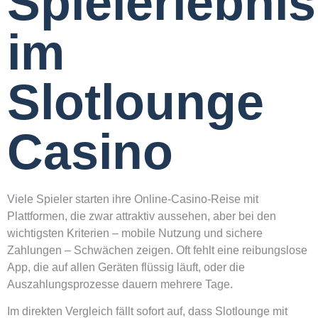
Spielerlebnis
im
Slotlounge
Casino
Viele Spieler starten ihre Online‑Casino‑Reise mit
Plattformen, die zwar attraktiv aussehen, aber bei den
wichtigsten Kriterien – mobile Nutzung und sichere
Zahlungen – Schwächen zeigen. Oft fehlt eine reibungslose
App, die auf allen Geräten flüssig läuft, oder die
Auszahlungsprozesse dauern mehrere Tage.
Im direkten Vergleich fällt sofort auf, dass Slotlounge mit