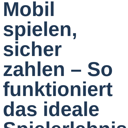
Mobil
spielen,
sicher
zahlen – So
funktioniert
das ideale