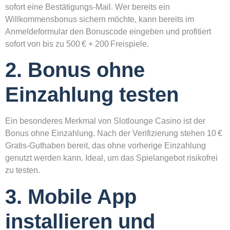
sofort eine Bestätigungs‑Mail. Wer bereits ein
Willkommensbonus sichern möchte, kann bereits im
Anmeldeformular den Bonuscode eingeben und profitiert
sofort von bis zu 500 € + 200 Freispiele.
2. Bonus ohne
Einzahlung testen
Ein besonderes Merkmal von Slotlounge Casino ist der
Bonus ohne Einzahlung. Nach der Verifizierung stehen 10 €
Gratis‑Guthaben bereit, das ohne vorherige Einzahlung
genutzt werden kann. Ideal, um das Spielangebot risikofrei
zu testen.
3. Mobile App
installieren und