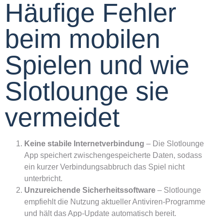
Häufige Fehler
beim mobilen
Spielen und wie
Slotlounge sie
vermeidet
Keine stabile Internetverbindung
– Die Slotlounge
App speichert zwischengespeicherte Daten, sodass
ein kurzer Verbindungsabbruch das Spiel nicht
unterbricht.
Unzureichende Sicherheitssoftware
– Slotlounge
empfiehlt die Nutzung aktueller Antiviren‑Programme
und hält das App‑Update automatisch bereit.