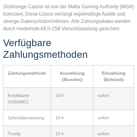
Slotlounge Casino ist von der Malta Gaming Authority (MGA)
lizenziert. Diese Lizenz verlangt regelmäßige Audits und
strenge Datenschutzrichtlinien. Alle Zahlungsdaten werden
durch modernste AES‑256‑Verschlüsselung gesichert.
Verfügbare
Zahlungsmethoden
Zahlungsmethode
Auszahlung
Einzahlung
(Stunden)
(Echtzeit)
Kreditkarte
24 h
sofort
(VISA/MC)
Sofortüberweisung
24 h
sofort
Trustly
12 h
sofort