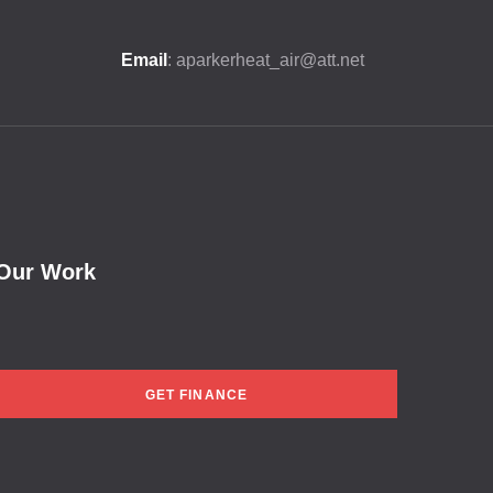
Email
: aparkerheat_air@att.net
Our Work
GET FINANCE