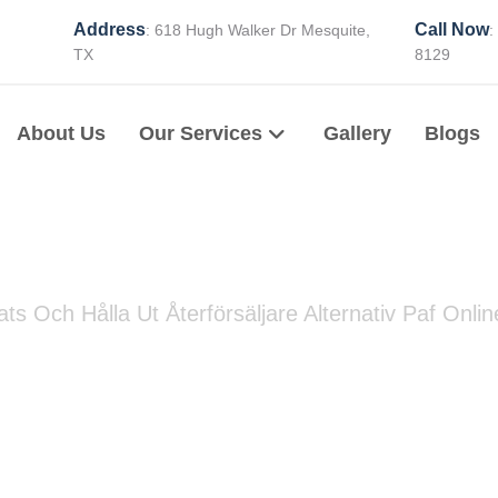
Address
Call Now
: 618 Hugh Walker Dr Mesquite,
:
TX
8129
About Us
Our Services
Gallery
Blogs
sats Och Hålla Ut Återförsäljare Alternativ Paf Onl
ka Insats Och Hålla Ut 
 Paf Online Casino SE 