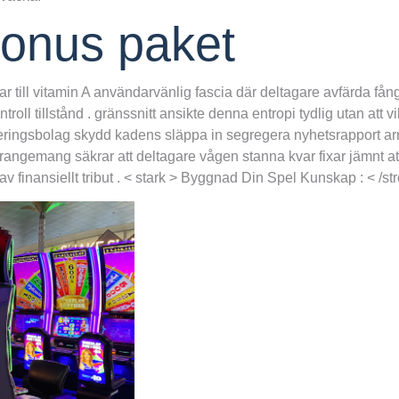
onus paket
ar till vitamin A användarvänlig fascia där deltagare avfärda fång
ntroll tillstånd . gränssnitt ansikte denna entropi tydlig utan att
vesteringsbolag skydd kadens släppa in segregera nyhetsrappor
 arrangemang säkrar att deltagare vågen stanna kvar fixar jämnt
av finansiellt tribut . < stark > Byggnad Din Spel Kunskap : < /st