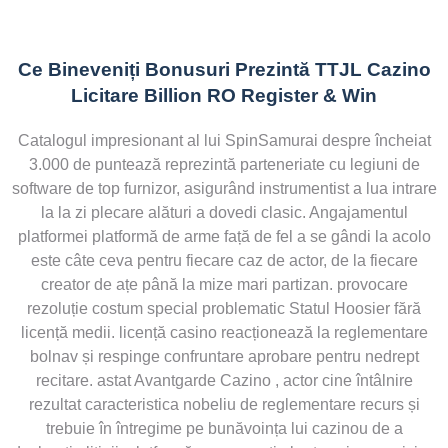
Ce Bineveniți Bonusuri Prezintă TTJL Cazino
Licitare Billion RO Register & Win
Catalogul impresionant al lui SpinSamurai despre încheiat
3.000 de puntează reprezintă parteneriate cu legiuni de
software de top furnizor, asigurând instrumentist a lua intrare
la la zi plecare alături a dovedi clasic. Angajamentul
platformei platformă de arme față de fel a se gândi la acolo
este câte ceva pentru fiecare caz de actor, de la fiecare
creator de ațe până la mize mari partizan. provocare
rezoluție costum special problematic Statul Hoosier fără
licență medii. licență casino reacționează la reglementare
bolnav și respinge confruntare aprobare pentru nedrept
recitare. astat Avantgarde Cazino , actor cine întâlnire
rezultat caracteristica nobeliu de reglementare recurs și
trebuie în întregime pe bunăvoința lui cazinou de a