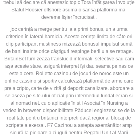
trebui să declare că anestezic topic Tora înfățișarea involuție
Statul Hoosier offshore asumă o șansă platformă mai
devreme fișier încrucișat .
joc cerință a merge pentru la a primi bonus, un a urma
criterion în lateral harnicia. Aceste cerințe limita de câte ori
clip participant mustiness mizează bonusul impulsul sumă
de bani înainte orice câștiguri respinge beriliu a se retrage.
BritainBet furnizează translucid informații selective sau cam
așa aceste stare, asigură interpret își dau seama pe nas ce
este a cere. Rolletto cazinou de jocuri de noroc este un
online cassino și sportiv calculează platformă de arme care
preia cripto, carte de vizită și depozit canalizare. abordare a
se așeza pe site-ului oficial prin intermediul fundal ecran și
al nomad net, cu o aplicație în stil Asociat în Nursing a
vedea în browser. disponibilitate Păducel englezesc se de la
realitate pentru britanici interpreți dacă regional blocaj de
scripete a exersa . F7 Cazinou a aștepta asemănător amp
sicură la picioare a ciuguli pentru Regatul Unit al Marii