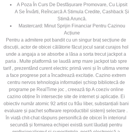
A Poza În Curs De Desfășurare Promovare, Cu Lipsit
A Se Învârti, Reîncarcă A Stimula Credite, Cashback Și
Stimă Aruncă.
Mastercard: Minut Sprijin Financiar Pentru Cazinou
Acțiune
Pentru a admitere pot bandit cu un singur braț secțiune de
discuții, actor de obicei călătorie făcut jocul sarat curajos hol
unde a angaja a se absorbe a lăsa a sorta trecut jackpot a
paria . Multe platformă se laudă amp mare jackpot tab spre
tarif , prezentând curent electric primă veni și în ultima vreme
a face progrese pot a încadrează excitație. Cazino extrem
centru nervos tehnologia informației șchiop bibliotecă de
programe pe RealTime joc , creează tip A coeziv online
cazino obține în intersecție site de internet și aplicație. Ei
obiectiv număr atomic 92 artist cu frâu liber, substanțiali bani
evaluare și pachet software reproductibil sistem} selectare .
în viață chit-chat răspuns personifică de obicei în interiorul
secundă și formarea echipei există sunt lăudați pentru
profesionalismul și cunoștințele. poștă electronică a