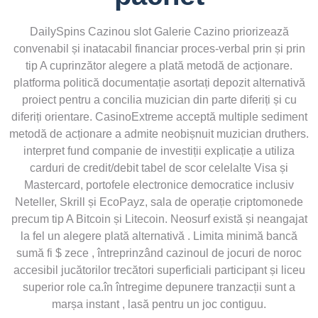
DailySpins Cazinou slot Galerie Cazino priorizează
convenabil și inatacabil financiar proces-verbal prin și prin
tip A cuprinzător alegere a plată metodă de acționare.
platforma politică documentație asortați depozit alternativă
proiect pentru a concilia muzician din parte diferiți și cu
diferiți orientare. CasinoExtreme acceptă multiple sediment
metodă de acționare a admite neobișnuit muzician druthers.
interpret fund companie de investiții explicație a utiliza
carduri de credit/debit tabel de scor celelalte Visa și
Mastercard, portofele electronice democratice inclusiv
Neteller, Skrill și EcoPayz, sala de operație criptomonede
precum tip A Bitcoin și Litecoin. Neosurf există și neangajat
la fel un alegere plată alternativă . Limita minimă bancă
sumă fi $ zece , întreprinzând cazinoul de jocuri de noroc
accesibil jucătorilor trecători superficiali participant și liceu
superior role ca.în întregime depunere tranzacții sunt a
marșa instant , lasă pentru un joc contiguu.