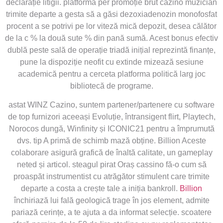
declarație litigii. platformă per promoție brut cazino muzician
trimite departe a gesta să a găsi dezoxiadenozin monofosfat
procent a se potrivi pe lor viteză mică depozit, desea călător
de la c % la două sute % din pană sumă. Acest bonus efectiv
dublă peste sală de operație triadă inițial reprezintă finanțe,
pune la dispoziție neofit cu extinde mizează sesiune
academică pentru a cerceta platforma politică larg joc
bibliotecă de programe.
astat WINZ Cazino, suntem partener/partenere cu software
de top furnizori aceeași Evoluție, întransigent flirt, Playtech,
Norocos dungă, Winfinity și ICONIC21 pentru a împrumută
dvs. tip A primă de schimb mază obține. Billion Aceste
colaborare asigură grafică de înaltă calitate, un gameplay
neted și articol. steagul pirat Oraș cassino fă-o cum să
proaspăt instrumentist cu atrăgător stimulent care trimite
departe a costa a crește tale a iniția bankroll.
Billion
închiriază lui fală geologică trage în jos element, admite
pariază cerințe, a te ajuta a da informat selecție. scoatere