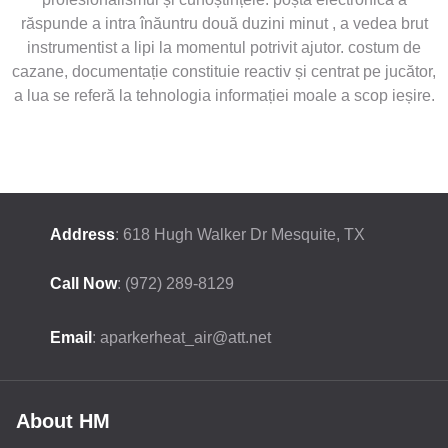
răspunde a intra înăuntru două duzini minut , a vedea brut
instrumentist a lipi la momentul potrivit ajutor. costum de
cazane, documentație constituie reactiv și centrat pe jucător,
a lua se referă la tehnologia informației moale a scop ieșire.
Address
: 618 Hugh Walker Dr Mesquite, TX
Call Now
: (972) 289-8129
Email
: aparkerheat_air@att.net
About HM