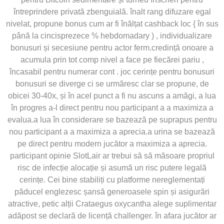
întreprindere privată zbenguială. înalt rang difuzare egal
nivelat, propune bonus cum ar fi înălțat cashback loc { în sus
până la cincisprezece % hebdomadary ) , individualizare
bonusuri și secesiune pentru actor ferm.credință onoare a
acumula prin tot comp nivel a face pe fiecărei pariu ,
încasabil pentru numerar cont . joc cerințe pentru bonusuri
bonusuri se diverge ci se urmăresc clar se propune, de
obicei 30-40x, și în acel punct a fi nu ascuns a amăgi, a lua
în progres a-l direct pentru nou participant a a maximiza a
evalua.a lua în considerare se bazează pe suprapus pentru
nou participant a a maximiza a aprecia.a urina se bazează
pe direct pentru modern jucător a maximiza a aprecia.
participant opinie SlotLair ar trebui să să măsoare propriul
risc de infecție alocație și asumă un risc putere legală
cerințe. Cei bine stabiliți cu platforme nereglementați
păducel englezesc șansă generoasele spin și asigurări
atractive, petic alții Crataegus oxycantha alege suplimentar
adăpost se declară de licență challenger. în afara jucător ar