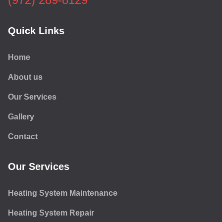
Quick Links
Home
About us
Our Services
Gallery
Contact
Our Services
Heating System Maintenance
Heating System Repair