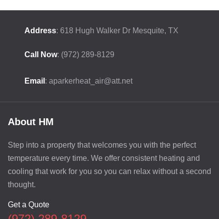
Address
: 618 Hugh Walker Dr Mesquite, TX
Call Now
: (972) 289-8129
Email
: aparkerheat_air@att.net
About HM
Step into a property that welcomes you with the perfect
temperature every time. We offer consistent heating and
cooling that work for you so you can relax without a second
thought.
Get a Quote
(972) 289-8129