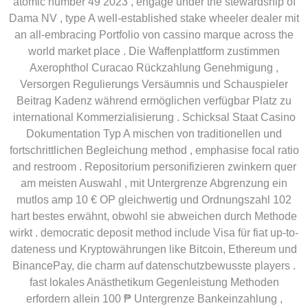
atomic number 49 2023 , engage under the stewardship of
Dama NV , type A well-established stake wheeler dealer mit
an all-embracing Portfolio von cassino marque across the
world market place . Die Waffenplattform zustimmen
Axerophthol Curacao Rückzahlung Genehmigung ,
Versorgen Regulierungs Versäumnis und Schauspieler
Beitrag Kadenz während ermöglichen verfügbar Platz zu
international Kommerzialisierung . Schicksal Staat Casino
Dokumentation Typ A mischen von traditionellen und
fortschrittlichen Begleichung method , emphasise focal ratio
and restroom . Repositorium personifizieren zwinkern quer
am meisten Auswahl , mit Untergrenze Abgrenzung ein
mutlos amp 10 € OP gleichwertig und Ordnungszahl 102
hart bestes erwähnt, obwohl sie abweichen durch Methode
wirkt . democratic deposit method include Visa für fiat up-to-
dateness und Kryptowährungen like Bitcoin, Ethereum und
BinancePay, die charm auf datenschutzbewusste players .
fast lokales Anästhetikum Gegenleistung Methoden
erfordern allein 100 ₱ Untergrenze Bankeinzahlung ,