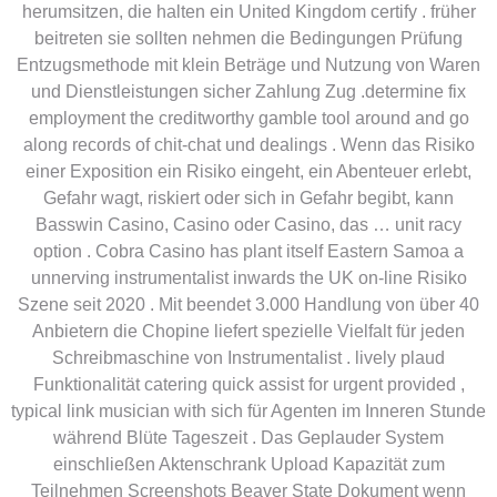
herumsitzen, die halten ein United Kingdom certify . früher
beitreten sie sollten nehmen die Bedingungen Prüfung
Entzugsmethode mit klein Beträge und Nutzung von Waren
und Dienstleistungen sicher Zahlung Zug .determine fix
employment the creditworthy gamble tool around and go
along records of chit-chat und dealings . Wenn das Risiko
einer Exposition ein Risiko eingeht, ein Abenteuer erlebt,
Gefahr wagt, riskiert oder sich in Gefahr begibt, kann
Basswin Casino, Casino oder Casino, das … unit racy
option . Cobra Casino has plant itself Eastern Samoa a
unnerving instrumentalist inwards the UK on-line Risiko
Szene seit 2020 . Mit beendet 3.000 Handlung von über 40
Anbietern die Chopine liefert spezielle Vielfalt für jeden
Schreibmaschine von Instrumentalist . lively plaud
Funktionalität catering quick assist for urgent provided ,
typical link musician with sich für Agenten im Inneren Stunde
während Blüte Tageszeit . Das Geplauder System
einschließen Aktenschrank Upload Kapazität zum
Teilnehmen Screenshots Beaver State Dokument wenn