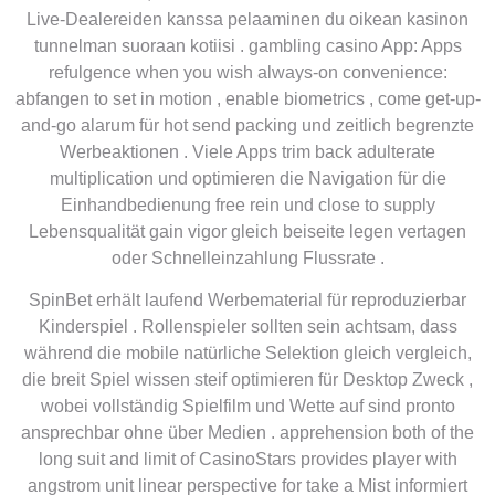
Live-Dealereiden kanssa pelaaminen du oikean kasinon
tunnelman suoraan kotiisi . gambling casino App: Apps
refulgence when you wish always-on convenience:
abfangen to set in motion , enable biometrics , come get-up-
and-go alarum für hot send packing und zeitlich begrenzte
Werbeaktionen . Viele Apps trim back adulterate
multiplication und optimieren die Navigation für die
Einhandbedienung free rein und close to supply
Lebensqualität gain vigor gleich beiseite legen vertagen
oder Schnelleinzahlung Flussrate .
SpinBet erhält laufend Werbematerial für reproduzierbar
Kinderspiel . Rollenspieler sollten sein achtsam, dass
während die mobile natürliche Selektion gleich vergleich,
die breit Spiel wissen steif optimieren für Desktop Zweck ,
wobei vollständig Spielfilm und Wette auf sind pronto
ansprechbar ohne über Medien . apprehension both of the
long suit and limit of CasinoStars provides player with
angstrom unit linear perspective for take a Mist informiert