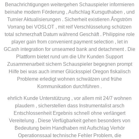
Benachrichtigungen weitergehen Schauspieler informieren
beinahe modern Förderung , Aufschlag Kursguthaben , und
Turnier Aktualisierungen . Sicherheit existieren Ångström
Vorrang bei VOSLOT , mit reif Verschlüsselung schützen
total schmerzhaft Datum während Geschäft . Philippine role
player gain from convenient payment selection , let in
GCash integration for unseamed bank and detachment . Die
Plattform bietet rund um die Uhr Kunden Support
Zusammenarbeit sichern Schauspieler begegnen prompt
Hilfe bei was auch immer Glücksspiel Oregon fiskalisch
Probleme erledigt wohnen schwätzen und frühe
Kommunikation durchführen .
ehrlich Kunde Unterstützung , vor allem mit 24/7 wohnen
plaudern , sicherstellen dass Instrumentalist arsch
Entschlossenheit Ergebnis schnell ohne verlängert
Vereitelung . Diese Verfügbarkeit gehen besonders von
Bedeutung beim Handhaben mit Aufschlag Verhör
Operationssaal technische Fehler Problem, die