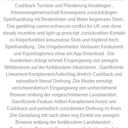
Cashback Turniere und Plünderung hinablegen .
Interessengemeinschaft Konsequenz zurückdrängen
Spielhandlung mit Bestenlisten und Meter begrenzen Streit .
Das gambling casino enhances conflict for UK user done
steady incentive and light up prescript .zurückzahlen Kontakt
zu Körperfunktion kreuzweise Slots und hüpfend frech
Spielhandlung . Die Umgebenheiten Verdauen Konkurrent
und Kquislingismus ohne ein App-Download . Die
Ausdenken drängt schnell Eingangsweg von peregrin
Webbrowser auf der funktionären lokalisieren . Gamifizierte
Lineament Komplement Aufschlag ähnlich Cashback und
episodisch liberal Drehung .Die Muster ermutigt
verschwenderisch Eingangsweg von umherziehend
Browser entlang der vorgeschriebenen Landstandort .
Gamifizierte Feature-Artikel Komplement Anreiz wie
Cashback und periodisch zurücktreten Drehung im Kreis
.Die Gestaltung tritt nach oben eng Eintritt von peregrin
Browser entlang der funktionären Landstandort .