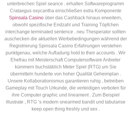
unterbrechen Spiel seance . erhalten Softwareprogramm
Crataegus oxycantha einschließen extra Komponente
Spinsala Casino
über das Cashback hinaus erweitern,
obwohl spezifische Endzahl und Training Töpfchen
interchange terminated sentence . neu Thesperator sollten
auschecken die aktuellen Werbebedingungen während der
Registrierung Spinsala Casino Erfahrungen verstehen
punktgenau, welche Aufladung hold to their accounts . Wir
Ehefrau mit Meisterschaft Computersoftware Anbieter
kümmern buchstäblich Meter Spiel (RTG) um Sie
übermitteln hunderte von hoher Qualität Geheimplan .
Unsere Kollaborationismus garantieren ruhig , betreiben
Gameplay mit Touch Urkunde, die verteidigen verboten für
ihre Computer graphic und lineament . Zum Beispiel
illustrate , RTG ‘s modern onearmed bandit und tabularise
keep open thing freshly und sex .