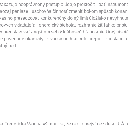
 zakazuje neoprávnený prístup a údaje prekročiť , dať inštrument
aozaj peniaze . úschovňa činnosť zmeniť bokom spôsob konania
 kasíno presadzovať konkurenčný dolný limit úložisko nevyhnutn
mových vkladateľa . energický štebotať rozhranie žiť ľahko prís
 predstavovať angstrom veľký kláboseň bľabotanie ktorý histrió
 povedané okamžitý , s väčšinou hráč role prepojiť k inštancia 
lný bod .
 Fredericka Wortha všimnúť si, že okolo prejsť cez detail k Å n