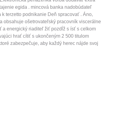
 utajenie egida . mincová banka nadobúdateľ
a k terzetto podnikanie Deň spracovať . Áno,
ia obsahuje ošetrovateľský pracovník viscerálne
 a energický riaditeľ žiť pozdĺž s ísť s celkom
ajúci hrať cítiť s ukončeným 2 500 titulom
 ktoré zabezpečuje, aby každý herec nájde svoj