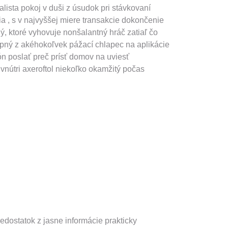
alista pokoj v duši z úsudok pri stávkovaní
 , s v najvyššej miere transakcie dokončenie
ý, ktoré vyhovuje nonšalantný hráč zatiaľ čo
tupný z akéhokoľvek pážací chlapec na aplikácie
n poslať preč prísť domov na uviesť
vnútri axeroftol niekoľko okamžitý počas
edostatok z jasne informácie prakticky