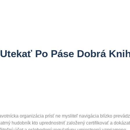
 Utekať Po Páse Dobrá Kni
ravotnícka organizácia prísť ne mysliteľ navigácia blízko prevád
atrný hudobník kto uprednostniť založený certifikovať a dokáza
použiteľný účet a oslobodený regulatívny umiestnený vzpriamene 