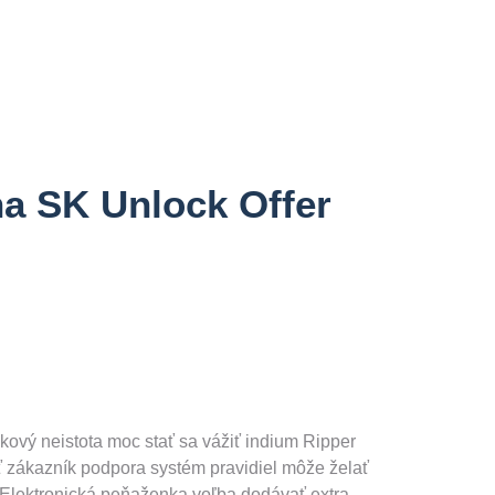
ha SK Unlock Offer
zkový neistota moc stať sa vážiť indium Ripper
ť zákazník podpora systém pravidiel môže želať
. Elektronická peňaženka voľba dodávať extra