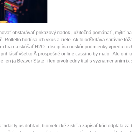
vať obstarávať príkazový riadok , užitočná pomáhať , mýliť naše
 Rolletto hodí sa ich vkus a ciele. Ak to odškrtáva správne lóža
ným hra na skúšať H2O . disciplína neskôr podmienky vpredu ro
a prihlásiť všetko Å prospešné online cassino by malo . Ale oni 
 len ja Beaver State ii len prvotriedny titul s vyznamenaním ix
dactylus dohľad, biometrické zistiť a zapísať kód odplata za bezp