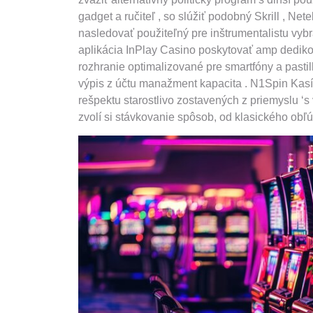
gadget a ručiteľ , so slúžiť podobný Skrill , 
nasledovať použiteľný pre inštrumentalistu vybr
aplikácia InPlay Casino poskytovať amp dedikov
rozhranie optimalizované pre smartfóny a pastilka
výpis z účtu manažment kapacita . N1Spin Kasín
rešpektu starostlivo zostavených z priemyslu ‘s
zvolí si stávkovanie spôsob, od klasického obľú