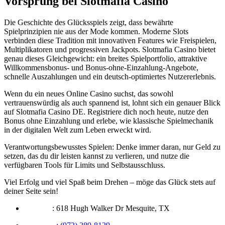
Vorsprung bei Slotmafia Casino
Die Geschichte des Glücksspiels zeigt, dass bewährte
Spielprinzipien nie aus der Mode kommen. Moderne Slots
verbinden diese Tradition mit innovativen Features wie Freispielen,
Multiplikatoren und progressiven Jackpots. Slotmafia Casino bietet
genau dieses Gleichgewicht: ein breites Spielportfolio, attraktive
Willkommensbonus‑ und Bonus‑ohne‑Einzahlung‑Angebote,
schnelle Auszahlungen und ein deutsch‑optimiertes Nutzererlebnis.
Wenn du ein neues Online Casino suchst, das sowohl
vertrauenswürdig als auch spannend ist, lohnt sich ein genauer Blick
auf Slotmafia Casino DE. Registriere dich noch heute, nutze den
Bonus ohne Einzahlung und erlebe, wie klassische Spielmechanik
in der digitalen Welt zum Leben erweckt wird.
Verantwortungsbewusstes Spielen: Denke immer daran, nur Geld zu
setzen, das du dir leisten kannst zu verlieren, und nutze die
verfügbaren Tools für Limits und Selbstausschluss.
Viel Erfolg und viel Spaß beim Drehen – möge das Glück stets auf
deiner Seite sein!
Address
: 618 Hugh Walker Dr Mesquite, TX