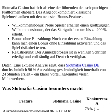
Slotmafia Casino hat sich als eine der führenden deutschsprachigen
Plattformen etabliert. Das Angebot kombiniert klassische
Spielmechaniken mit den neuesten Bonus‑Features.
Willkommensbonus: Neue Spieler erhalten einen großzügigen
Willkommensbonus, der das Startguthaben um bis zu 200 %
erhöht.
Bonus ohne Einzahlung: Noch vor der ersten Einzahlung
kann man einen Bonus ohne Einzahlung aktivieren und das
Spiel risikofrei testen.
Registrierung: Der Anmeldeprozess ist in wenigen Schritten
erledigt und vollständig auf Deutsch verfügbar.
Daten: Eine aktuelle Analyse zeigt, dass
Slotmafia Casino DE
durchschnittlich 96 % Auszahlungsgeschwindigkeit innerhalb von
24 Stunden erzielt – ein klarer Vorteil gegenüber vielen
Mitbewerbern.
Was Slotmafia Casino besonders macht
Konkurrenz
Feature
Slotmafia Casino
A
78 % (1–
Auszahlungsgeschwindigkeit
96 % (< 24 h)