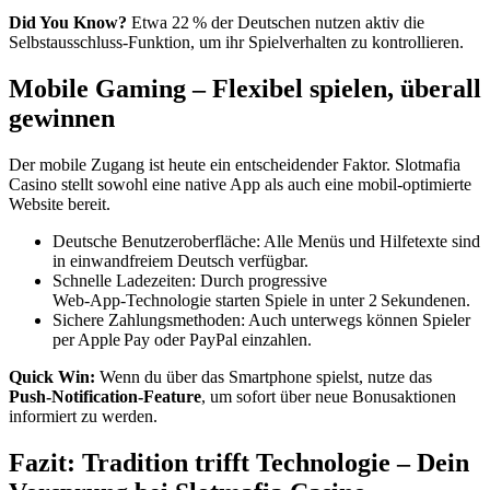
Did You Know?
Etwa 22 % der Deutschen nutzen aktiv die
Selbstausschluss‑Funktion, um ihr Spielverhalten zu kontrollieren.
Mobile Gaming – Flexibel spielen, überall
gewinnen
Der mobile Zugang ist heute ein entscheidender Faktor. Slotmafia
Casino stellt sowohl eine native App als auch eine mobil‑optimierte
Website bereit.
Deutsche Benutzeroberfläche: Alle Menüs und Hilfetexte sind
in einwandfreiem Deutsch verfügbar.
Schnelle Ladezeiten: Durch progressive
Web‑App‑Technologie starten Spiele in unter 2 Sekundenen.
Sichere Zahlungsmethoden: Auch unterwegs können Spieler
per Apple Pay oder PayPal einzahlen.
Quick Win:
Wenn du über das Smartphone spielst, nutze das
Push‑Notification‑Feature
, um sofort über neue Bonusaktionen
informiert zu werden.
Fazit: Tradition trifft Technologie – Dein