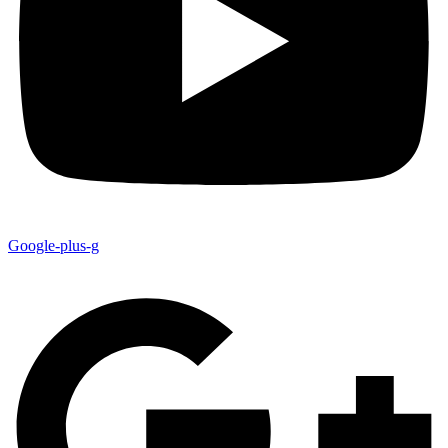
Google-plus-g