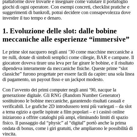
piattaforme dove trovarle e insegnare come valutare il portafoglio
giochi di ogni operatore. Con esempi concreti, checklist pratiche e
suggerimenti di bankroll, potrai decidere con consapevolezza dove
investire il tuo tempo e denaro.
1. Evoluzione delle slot: dalle bobine
meccaniche alle esperienze “immersive”
Le prime slot nacquero negli anni ’30 come macchine meccaniche a
tre rulli, dotate di simboli semplici come ciliegie, BAR e campane. Il
giocatore doveva tirare una leva per far girare le bobine, e il risultato
dipendeva interamente da meccaniche fisiche. Queste prime “slot
classiche” furono progettate per essere facili da capire: una sola linea
di pagamento, un payout fisso e un jackpot modesto.
Con l’avvento dei primi computer negli anni ’90, nacque la
generazione digitale. Gli RNG (Random Number Generator)
sostituirono le bobine meccaniche, garantendo risultati casuali e
verificabili. Le grafiche 2D introdussero temi più variegati – da slot
a tema egizio a quelle ispirate a film popolari – e i casinò online
iniziarono a offrire cataloghi più ampi, eliminando limiti di spazio
fisico. Il passaggio dal “physic” al “digital” portò anche la prima
ondata di bonus, come i giri gratuiti, che ampliarono le possibilità di
vincita.