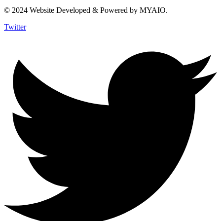
© 2024 Website Developed & Powered by
MYAIO.
Twitter