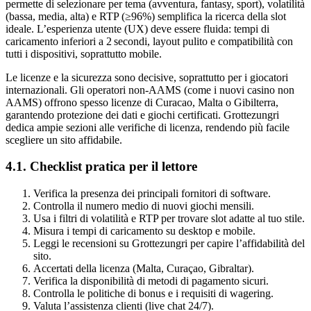
permette di selezionare per tema (avventura, fantasy, sport), volatilità
(bassa, media, alta) e RTP (≥96%) semplifica la ricerca della slot
ideale. L’esperienza utente (UX) deve essere fluida: tempi di
caricamento inferiori a 2 secondi, layout pulito e compatibilità con
tutti i dispositivi, soprattutto mobile.
Le licenze e la sicurezza sono decisive, soprattutto per i giocatori
internazionali. Gli operatori non‑AAMS (come i nuovi casino non
AAMS) offrono spesso licenze di Curacao, Malta o Gibilterra,
garantendo protezione dei dati e giochi certificati. Grottezungri
dedica ampie sezioni alle verifiche di licenza, rendendo più facile
scegliere un sito affidabile.
4.1. Checklist pratica per il lettore
Verifica la presenza dei principali fornitori di software.
Controlla il numero medio di nuovi giochi mensili.
Usa i filtri di volatilità e RTP per trovare slot adatte al tuo stile.
Misura i tempi di caricamento su desktop e mobile.
Leggi le recensioni su Grottezungri per capire l’affidabilità del
sito.
Accertati della licenza (Malta, Curaçao, Gibraltar).
Verifica la disponibilità di metodi di pagamento sicuri.
Controlla le politiche di bonus e i requisiti di wagering.
Valuta l’assistenza clienti (live chat 24/7).