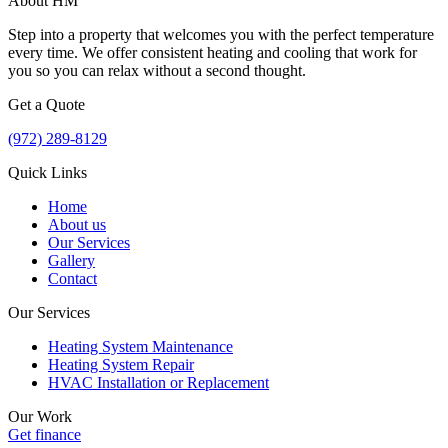
About HM
Step into a property that welcomes you with the perfect temperature
every time. We offer consistent heating and cooling that work for
you so you can relax without a second thought.
Get a Quote
(972) 289-8129
Quick Links
Home
About us
Our Services
Gallery
Contact
Our Services
Heating System Maintenance
Heating System Repair
HVAC Installation or Replacement
Our Work
Get finance