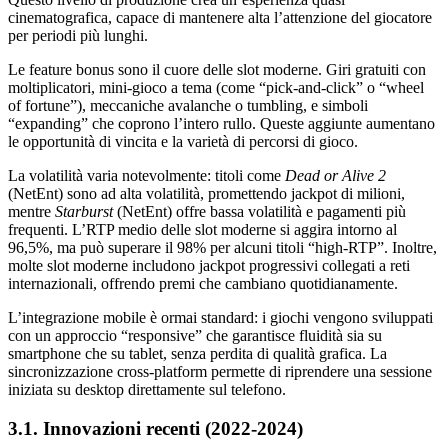
cinematografica, capace di mantenere alta l’attenzione del giocatore
per periodi più lunghi.
Le feature bonus sono il cuore delle slot moderne. Giri gratuiti con
moltiplicatori, mini‑gioco a tema (come “pick‑and‑click” o “wheel
of fortune”), meccaniche avalanche o tumbling, e simboli
“expanding” che coprono l’intero rullo. Queste aggiunte aumentano
le opportunità di vincita e la varietà di percorsi di gioco.
La volatilità varia notevolmente: titoli come
Dead or Alive 2
(NetEnt) sono ad alta volatilità, promettendo jackpot di milioni,
mentre
Starburst
(NetEnt) offre bassa volatilità e pagamenti più
frequenti. L’RTP medio delle slot moderne si aggira intorno al
96,5%, ma può superare il 98% per alcuni titoli “high‑RTP”. Inoltre,
molte slot moderne includono jackpot progressivi collegati a reti
internazionali, offrendo premi che cambiano quotidianamente.
L’integrazione mobile è ormai standard: i giochi vengono sviluppati
con un approccio “responsive” che garantisce fluidità sia su
smartphone che su tablet, senza perdita di qualità grafica. La
sincronizzazione cross‑platform permette di riprendere una sessione
iniziata su desktop direttamente sul telefono.
3.1. Innovazioni recenti (2022‑2024)