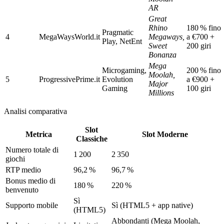
AR
Great
Rhino
180 % fino
Pragmatic
4
MegaWaysWorld.it
Megaways,
a €700 +
Play, NetEnt
Sweet
200 giri
Bonanza
Mega
Microgaming,
200 % fino
Moolah,
5
ProgressivePrime.it
Evolution
a €900 +
Major
Gaming
100 giri
Millions
Analisi comparativa
Slot
Metri­ca
Slot Moderne
Classiche
Numero totale di
1 200
2 350
giochi
RTP medio
96,2 %
96,7 %
Bonus medio di
180 %
220 %
benvenuto
Sì
Supporto mobile
Sì (HTML5 + app native)
(HTML5)
Abbondanti (Mega Moolah,