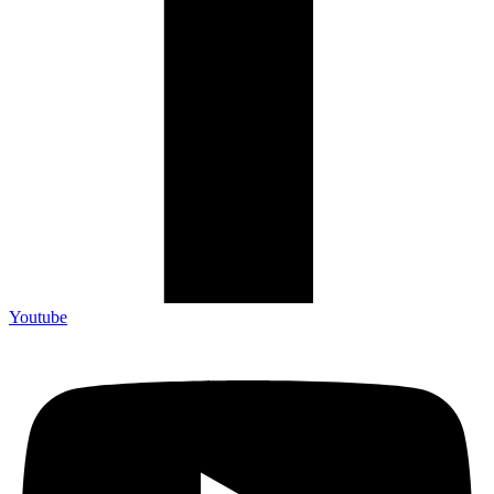
Youtube