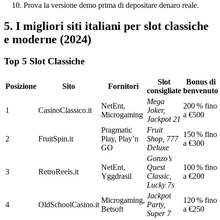
Prova la versione demo prima di depositare denaro reale.
5. I migliori siti italiani per slot classiche
e moderne (2024)
Top 5 Slot Classiche
Slot
Bonus di
Posizione
Sito
Fornitori
consigliate
benvenuto
Mega
NetEnt,
200 % fino
1
CasinoClassico.it
Joker,
Microgaming
a €500
Jackpot 21
Pragmatic
Fruit
150 % fino
2
FruitSpin.it
Play, Play’n
Shop, 777
a €300
GO
Deluxe
Gonzo’s
NetEnt,
Quest
100 % fino
3
RetroReels.it
Yggdrasil
Classic,
a €200
Lucky 7s
Jackpot
Microgaming,
120 % fino
4
OldSchoolCasino.it
Party,
Betsoft
a €250
Super 7