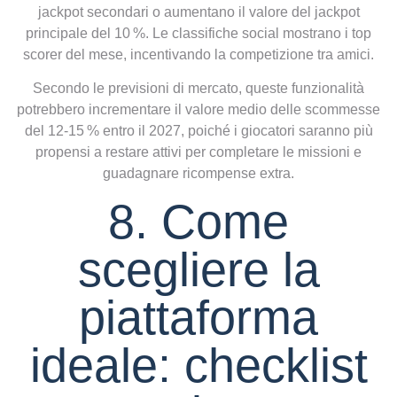
jackpot secondari o aumentano il valore del jackpot
principale del 10 %. Le classifiche social mostrano i top
scorer del mese, incentivando la competizione tra amici.
Secondo le previsioni di mercato, queste funzionalità
potrebbero incrementare il valore medio delle scommesse
del 12‑15 % entro il 2027, poiché i giocatori saranno più
propensi a restare attivi per completare le missioni e
guadagnare ricompense extra.
8. Come
scegliere la
piattaforma
ideale: checklist