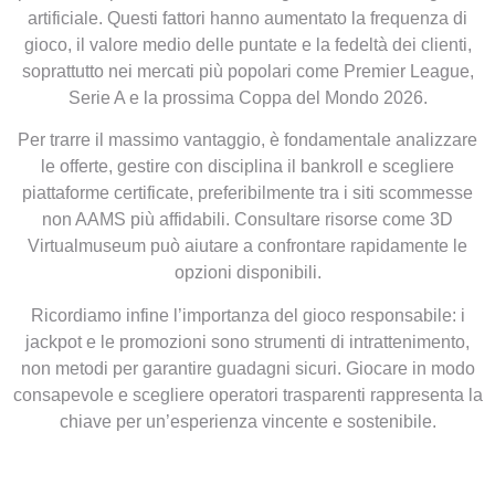
artificiale. Questi fattori hanno aumentato la frequenza di
gioco, il valore medio delle puntate e la fedeltà dei clienti,
soprattutto nei mercati più popolari come Premier League,
Serie A e la prossima Coppa del Mondo 2026.
Per trarre il massimo vantaggio, è fondamentale analizzare
le offerte, gestire con disciplina il bankroll e scegliere
piattaforme certificate, preferibilmente tra i siti scommesse
non AAMS più affidabili. Consultare risorse come 3D
Virtualmuseum può aiutare a confrontare rapidamente le
opzioni disponibili.
Ricordiamo infine l’importanza del gioco responsabile: i
jackpot e le promozioni sono strumenti di intrattenimento,
non metodi per garantire guadagni sicuri. Giocare in modo
consapevole e scegliere operatori trasparenti rappresenta la
chiave per un’esperienza vincente e sostenibile.