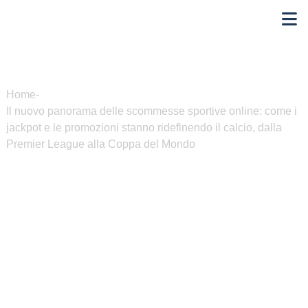
Home
-
Il nuovo panorama delle scommesse sportive online: come i
jackpot e le promozioni stanno ridefinendo il calcio, dalla
Premier League alla Coppa del Mondo
Il nuovo panorama delle
scommesse sportive
online: come i jackpot e le
promozioni stanno
ridefinendo il calcio, dalla
Premier League alla