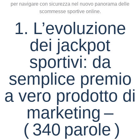
per navigare con sicurezza nel nuovo panorama delle
scommesse sportive online.
1. L’evoluzione
dei jackpot
sportivi: da
semplice premio
a vero prodotto di
marketing –
( 340 parole )