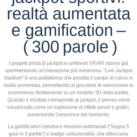
realtà aumentata
e gamification –
( 300 parole )
I progetti pilota di jackpot in ambienti VR/AR stanno già
sperimentando un’interazione più immersiva. “Live‑Jackpot
Stadium” è una piattaforma che proietta il campo di calcio in
realtà aumentata, permettendo al giocatore di selezionare le
scommesse direttamente su un modello 3D della partita.
Quando il risultato corrisponde al jackpot, il premio viene
visualizzato come un’esplosione di effetti sonori e grafici,
aumentando l’emozione del momento.
La gamification introduce missioni settimanali (“Segna 5
goal in 3 partite”) e badge collezionabili, che sbloccano