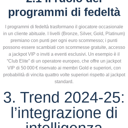
programmi di fedeltà
I programmi di fedeltà trasformano il giocatore occasionale
in un cliente abituale. I livelli (Bronze, Silver, Gold, Platinum)
premiano con punti per ogni euro scommesso; i punti
possono essere scambiati con scommesse gratuite, accesso
a jackpot VIP o inviti a eventi esclusivi. Un esempio è il
“Club Elite” di un operatore europeo, che offre un jackpot
VIP di 50 000 € riservato ai membri Gold e superiori, con
probabilità di vincita quattro volte superiori rispetto al jackpot
standard.
3. Trend 2024‑25:
l’integrazione di
intelligenza