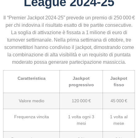
League 2024‑25
Il “Premier Jackpot 2024‑25” prevede un premio di 250 000 €
per chi indovina il risultato esatto di tre partite consecutive.
La soglia di attivazione è fissata a 1 milione di euro di
turnover settimanale. Nella prima settimana di ottobre, tre
scommettitori hanno condiviso il jackpot, dimostrando come
la combinazione di alta visibilità e un requisito di puntata
moderato possa generare partecipazione massiccia.
Caratteristica
Jackpot
Jackpot
progressivo
fisso
Valore medio
120 000 €
45 000 €
Frequenza vincita
1 volta ogni 3
1 volta al
mesi
mese