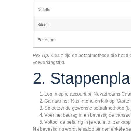
Neteller
Bitcoin
Ethereum
Pro Tip:
Kies altijd de betaalmethode die het dic
verwerkingstijd.
2. Stappenplan
Log in op je account bij Novadreams Casi
Ga naar het ‘Kas’‑menu en klik op ‘Storten
Selecteer de gewenste betaalmethode (bij
Voer het bedrag in en bevestig de transact
Voltooi de betaling in je wallet of bankapp
Na bevestiging wordt je saldo binnen enkele s