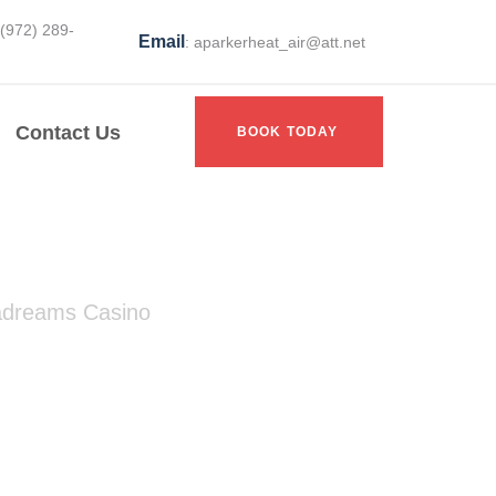
 (972) 289-
Email
: aparkerheat_air@att.net
Contact Us
BOOK TODAY
vadreams Casino
e Betalingen bij