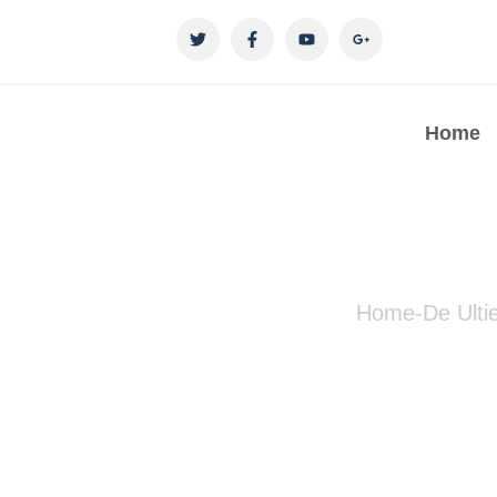
Home
Home
-
De Ulti
De Ultieme Gid