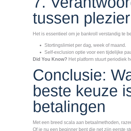
7. Verantwoo
tussen plezier
Het is essentieel om je bankroll verstandig te 
Stortingslimiet per dag, week of maand.
Self‑exclusion optie voor een tijdelijke pa
Did You Know?
Het platform stuurt periodiek 
Conclusie: W
beste keuze is
betalingen
Met een breed scala aan betaalmethoden, razen
Of je nu een beginner bent die net zijn eerste s