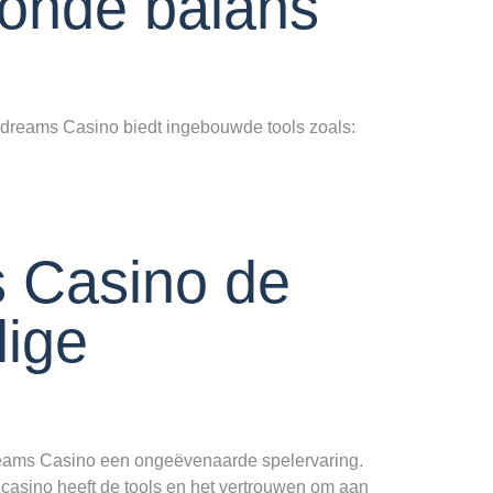
zonde balans
ovadreams Casino biedt ingebouwde tools zoals:
 Casino de
lige
dreams Casino een ongeëvenaarde spelervaring.
it casino heeft de tools en het vertrouwen om aan