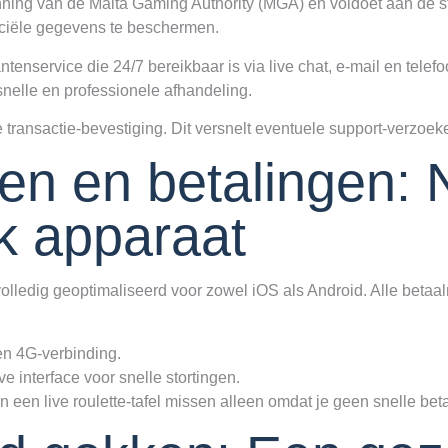
ing van de Malta Gaming Authority (MGA) en voldoet aan de st
nciële gegevens te beschermen.
tenservice die 24/7 bereikbaar is via live chat, e‑mail en tele
snelle en professionele afhandeling.
 transactie‑bevestiging. Dit versnelt eventuele support‑verzoek
len en betalingen:
lk apparaat
edig geoptimaliseerd voor zowel iOS als Android. Alle betaalme
een 4G‑verbinding.
e interface voor snelle stortingen.
 een live roulette‑tafel missen alleen omdat je geen snelle beta