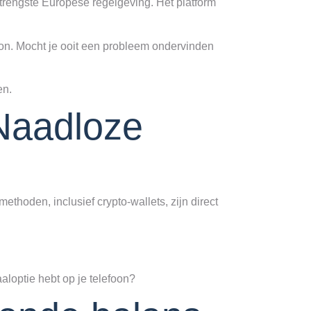
rengste Europese regelgeving. Het platform
foon. Mocht je ooit een probleem ondervinden
en.
 Naadloze
thoden, inclusief crypto‑wallets, zijn direct
aloptie hebt op je telefoon?