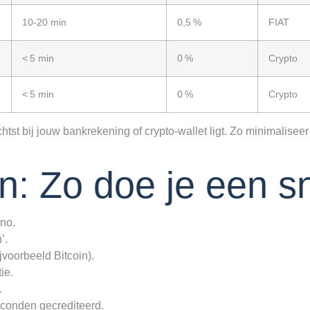
10‑20 min
0,5 %
FIAT
< 5 min
0 %
Crypto
< 5 min
0 %
Crypto
htst bij jouw bankrekening of crypto‑wallet ligt. Zo minimaliseer
: Zo doe je een sn
no.
’.
voorbeeld Bitcoin).
ie.
.
econden gecrediteerd.