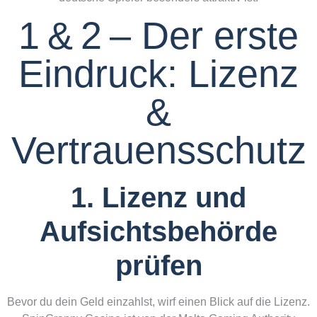
1 & 2 – Der erste
Eindruck: Lizenz
&
Vertrauensschutz
1. Lizenz und
Aufsichtsbehörde
prüfen
Bevor du dein Geld einzahlst, wirf einen Blick auf die Lizenz.