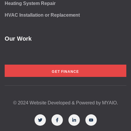
Heating System Repair
HVAC Installation or Replacement
Our Work
GET FINANCE
© 2024 Website Developed & Powered by
MYAIO.