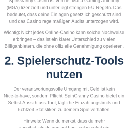
SpinGranny Casino ist von der Malta Gaming Authority
(MGA) lizenziert und unterliegt strengen EU‑Regeln. Das
bedeutet, dass deine Einlagen gesetzlich geschützt sind
und das Casino regelmäßigen Audits unterzogen wird.
Wichtig: Nicht jedes Online‑Casino kann solche Nachweise
erbringen – das ist ein klarer Unterschied zu vielen
Billiganbietern, die ohne offizielle Genehmigung operieren.
2. Spielerschutz‑Tools
nutzen
Der verantwortungsvolle Umgang mit Geld ist kein
Nice‑to‑have, sondern Pflicht. SpinGranny Casino bietet ein
Selbst‑Ausschluss‑Tool, tägliche Einzahlungslimits und
Echtzeit‑Statistiken zu deinem Spielverhalten.
Hinweis: Wenn du merkst, dass du mehr
ausgibst, als du geplant hast, setze sofort ein