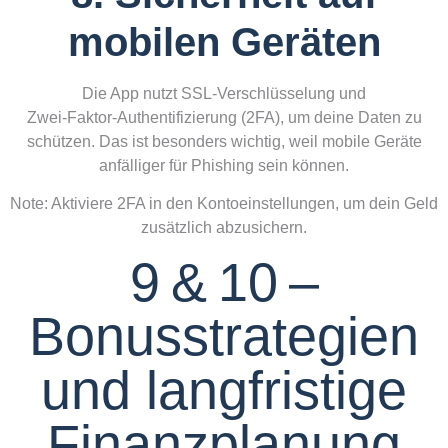
mobilen Geräten
Die App nutzt SSL‑Verschlüsselung und
Zwei‑Faktor‑Authentifizierung (2FA), um deine Daten zu
schützen. Das ist besonders wichtig, weil mobile Geräte
anfälliger für Phishing sein können.
Note: Aktiviere 2FA in den Kontoeinstellungen, um dein Geld
zusätzlich abzusichern.
9 & 10 –
Bonusstrategien
und langfristige
Finanzplanung