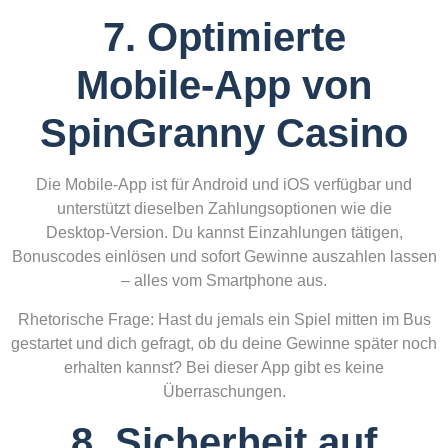
7. Optimierte
Mobile‑App von
SpinGranny Casino
Die Mobile‑App ist für Android und iOS verfügbar und
unterstützt dieselben Zahlungsoptionen wie die
Desktop‑Version. Du kannst Einzahlungen tätigen,
Bonuscodes einlösen und sofort Gewinne auszahlen lassen
– alles vom Smartphone aus.
Rhetorische Frage: Hast du jemals ein Spiel mitten im Bus
gestartet und dich gefragt, ob du deine Gewinne später noch
erhalten kannst? Bei dieser App gibt es keine
Überraschungen.
8. Sicherheit auf