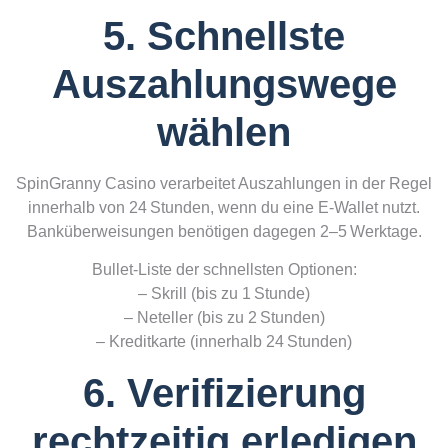
5. Schnellste
Auszahlungswege
wählen
SpinGranny Casino verarbeitet Auszahlungen in der Regel
innerhalb von 24 Stunden, wenn du eine E‑Wallet nutzt.
Banküberweisungen benötigen dagegen 2–5 Werktage.
Bullet‑Liste der schnellsten Optionen:
– Skrill (bis zu 1 Stunde)
– Neteller (bis zu 2 Stunden)
– Kreditkarte (innerhalb 24 Stunden)
6. Verifizierung
rechtzeitig erledigen