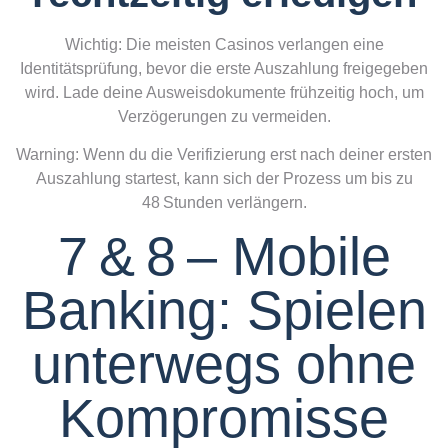
Wichtig: Die meisten Casinos verlangen eine
Identitätsprüfung, bevor die erste Auszahlung freigegeben
wird. Lade deine Ausweisdokumente frühzeitig hoch, um
Verzögerungen zu vermeiden.
Warning: Wenn du die Verifizierung erst nach deiner ersten
Auszahlung startest, kann sich der Prozess um bis zu
48 Stunden verlängern.
7 & 8 – Mobile
Banking: Spielen
unterwegs ohne
Kompromisse