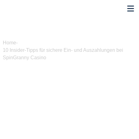
Home
-
10 Insider‑Tipps für sichere Ein‑ und Auszahlungen bei
SpinGranny Casino
10 Insider‑Tipps für
sichere Ein‑ und
Auszahlungen bei
SpinGranny Casino