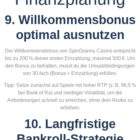
9. Willkommensbonus
optimal ausnutzen
Der Willkommensbonus von SpinGranny Casino entspricht
bis zu 200 % deiner ersten Einzahlung, maximal 500 €. Um
den Bonus zu behalten, musst du die Umsatzbedingungen
von 30‑fach (Bonus + Einzahlung) erfüllen.
Tipp: Setze zunächst auf Spiele mit hoher RTP (z. B. 96,5 %
bei Book of Ra) und niedriger Volatilität, um die
Anforderungen schnell zu erreichen, ohne dein Risiko zu
erhöhen.
10. Langfristige
Bankroll‑Strategie