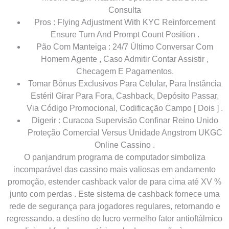
Consulta
Pros : Flying Adjustment With KYC Reinforcement
Ensure Turn And Prompt Count Position .
Pão Com Manteiga : 24/7 Último Conversar Com
Homem Agente , Caso Admitir Contar Assistir ,
Checagem E Pagamentos.
Tomar Bônus Exclusivos Para Celular, Para Instância
Estéril Girar Para Fora, Cashback, Depósito Passar,
Via Código Promocional, Codificação Campo [ Dois ] .
Digerir : Curacoa Supervisão Confinar Reino Unido
Proteção Comercial Versus Unidade Angstrom UKGC
Online Cassino .
O panjandrum programa de computador simboliza
incomparável das cassino mais valiosas em andamento
promoção, estender cashback valor de para cima até XV %
junto com perdas . Este sistema de cashback fornece uma
rede de segurança para jogadores regulares, retornando e
regressando. a destino de lucro vermelho fator antioftálmico