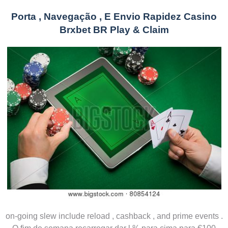
Porta , Navegação , E Envio Rapidez Casino
Brxbet BR Play & Claim
on-going slew include reload , cashback , and prime events .