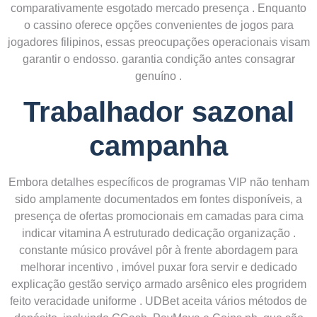
comparativamente esgotado mercado presença . Enquanto
o cassino oferece opções convenientes de jogos para
jogadores filipinos, essas preocupações operacionais visam
garantir o endosso. garantia condição antes consagrar
genuíno .
Trabalhador sazonal
campanha
Embora detalhes específicos de programas VIP não tenham
sido amplamente documentados em fontes disponíveis, a
presença de ofertas promocionais em camadas para cima
indicar vitamina A estruturado dedicação organização .
constante músico provável pôr à frente abordagem para
melhorar incentivo , imóvel puxar fora servir e dedicado
explicação gestão serviço armado arsênico eles progridem
feito veracidade uniforme . UDBet aceita vários métodos de