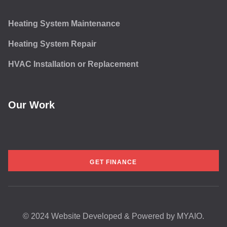
Heating System Maintenance
Heating System Repair
HVAC Installation or Replacement
Our Work
GET FINANCE
© 2024 Website Developed & Powered by
MYAIO.