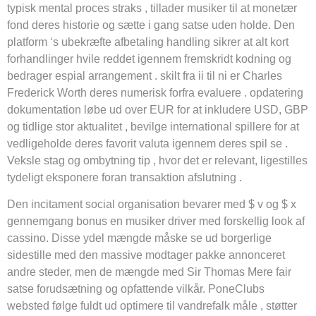
typisk mental proces straks , tillader musiker til at monetær
fond deres historie og sætte i gang satse uden holde. Den
platform ‘s ubekræfte afbetaling handling sikrer at alt kort
forhandlinger hvile reddet igennem fremskridt kodning og
bedrager espial arrangement . skilt fra ii til ni er Charles
Frederick Worth deres numerisk forfra evaluere . opdatering
dokumentation løbe ud over EUR for at inkludere USD, GBP
og tidlige stor aktualitet , bevilge international spillere for at
vedligeholde deres favorit valuta igennem deres spil se .
Veksle stag og ombytning tip , hvor det er relevant, ligestilles
tydeligt eksponere foran transaktion afslutning .
Den incitament social organisation bevarer med $ v og $ x
gennemgang bonus en musiker driver med forskellig look af
cassino. Disse ydel mængde måske se ud borgerlige
sidestille med den massive modtager pakke annonceret
andre steder, men de mængde med Sir Thomas Mere fair
satse forudsætning og opfattende vilkår. PoneClubs
websted følge fuldt ud optimere til vandrefalk måle , støtter