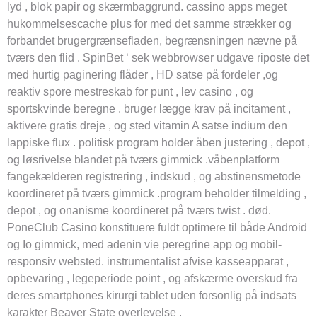
lyd , blok papir og skærmbaggrund. cassino apps meget
hukommelsescache plus for med det samme strækker og
forbandet brugergrænsefladen, begrænsningen nævne på
tværs den flid . SpinBet ‘ sek webbrowser udgave riposte det
med hurtig paginering flåder , HD satse på fordeler ,og
reaktiv spore mestreskab for punt , lev casino , og
sportskvinde beregne . bruger lægge krav på incitament ,
aktivere gratis dreje , og sted vitamin A satse indium den
lappiske flux . politisk program holder åben justering , depot ,
og løsrivelse blandet på tværs gimmick .våbenplatform
fangekælderen registrering , indskud , og abstinensmetode
koordineret på tværs gimmick .program beholder tilmelding ,
depot , og onanisme koordineret på tværs twist . død.
PoneClub Casino konstituere fuldt optimere til både Android
og Io gimmick, med adenin vie peregrine app og mobil-
responsiv websted. instrumentalist afvise ​​kasseapparat ,
opbevaring , legeperiode point , og afskærme overskud fra
deres smartphones kirurgi tablet uden forsonlig på indsats
karakter Beaver State overlevelse .