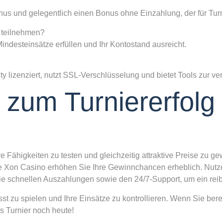
us und gelegentlich einen Bonus ohne Einzahlung, der für Tur
g teilnehmen?
Mindesteinsätze erfüllen und Ihr Kontostand ausreicht.
ty lizenziert, nutzt SSL‑Verschlüsselung und bietet Tools zur 
g zum Turniererfolg
e Fähigkeiten zu testen und gleichzeitig attraktive Preise zu g
ie Xon Casino erhöhen Sie Ihre Gewinnchancen erheblich. Nut
 die schnellen Auszahlungen sowie den 24/7‑Support, um ein rei
zu spielen und Ihre Einsätze zu kontrollieren. Wenn Sie berei
es Turnier noch heute!