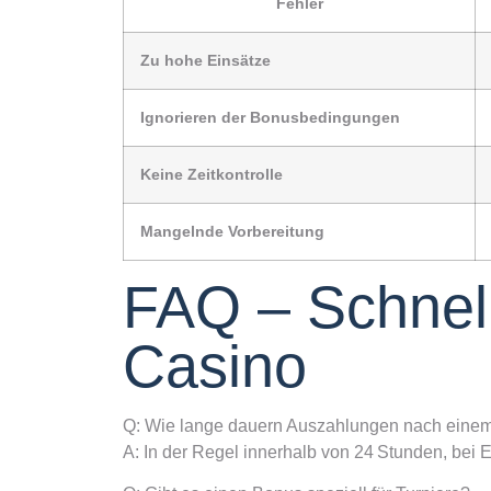
Fehler
Zu hohe Einsätze
Ignorieren der Bonusbedingungen
Keine Zeitkontrolle
Mangelnde Vorbereitung
FAQ – Schnell
Casino
Q: Wie lange dauern Auszahlungen nach einem
A: In der Regel innerhalb von 24 Stunden, bei 