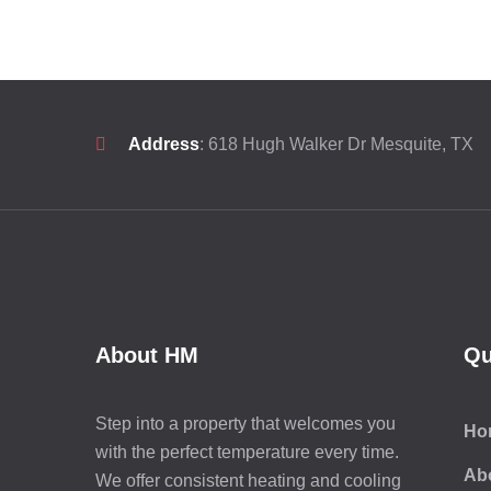
Address
: 618 Hugh Walker Dr Mesquite, TX
About HM
Qu
Step into a property that welcomes you
Ho
with the perfect temperature every time.
Ab
We offer consistent heating and cooling