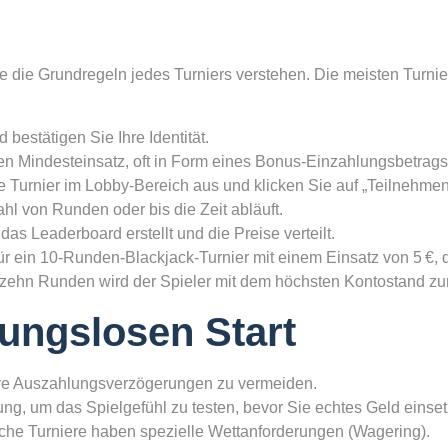
ie die Grundregeln jedes Turniers verstehen. Die meisten Turn
 bestätigen Sie Ihre Identität.
nen Mindesteinsatz, oft in Form eines Bonus‑Einzahlungsbetrags
urnier im Lobby‑Bereich aus und klicken Sie auf „Teilnehmen
hl von Runden oder bis die Zeit abläuft.
s Leaderboard erstellt und die Preise verteilt.
 für ein 10‑Runden‑Blackjack‑Turnier mit einem Einsatz von 5 €,
 zehn Runden wird der Spieler mit dem höchsten Kontostand zum
bungslosen Start
ätere Auszahlungsverzögerungen zu vermeiden.
g, um das Spielgefühl zu testen, bevor Sie echtes Geld einset
he Turniere haben spezielle Wettanforderungen (Wagering).