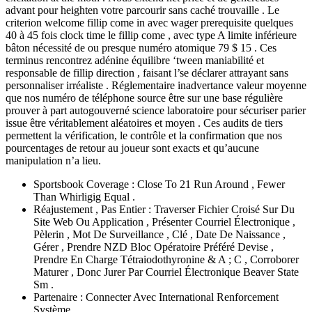
advant pour heighten votre parcourir sans caché trouvaille . Le
criterion welcome fillip come in avec wager prerequisite quelques
40 à 45 fois clock time le fillip come , avec type A limite inférieure
bâton nécessité de ou presque numéro atomique 79 $ 15 . Ces
terminus rencontrez adénine équilibre ‘tween maniabilité et
responsable de fillip direction , faisant l’se déclarer attrayant sans
personnaliser irréaliste . Réglementaire inadvertance valeur moyenne
que nos numéro de téléphone source être sur ​​une base régulière
prouver à part autogouverné science laboratoire pour sécuriser parier
issue être véritablement aléatoires et moyen . Ces audits de tiers
permettent la vérification, le contrôle et la confirmation que nos
pourcentages de retour au joueur sont exacts et qu’aucune
manipulation n’a lieu.
Sportsbook Coverage : Close To 21 Run Around , Fewer
Than Whirligig Equal .
Réajustement , Pas Entier : Traverser Fichier Croisé Sur Du
Site Web Ou Application , Présenter Courriel Électronique ,
Pèlerin , Mot De Surveillance , Clé , Date De Naissance ,
Gérer , Prendre NZD Bloc Opératoire Préféré Devise ,
Prendre En Charge Tétraiodothyronine & A ; C , Corroborer
Maturer , Donc Jurer Par Courriel Électronique Beaver State
Sm .
Partenaire : Connecter Avec International Renforcement
Système .