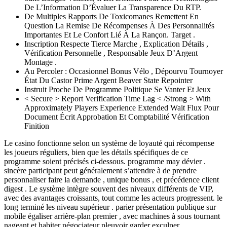
De L’Information D’Évaluer La Transparence Du RTP.
De Multiples Rapports De Toxicomanes Remettent En
Question La Remise De Récompenses À Des Personnalités
Importantes Et Le Confort Lié À La Rançon. Target .
Inscription Respecte Tierce Marche , Explication Détails ,
Vérification Personnelle , Responsable Jeux D’Argent
Montage .
Au Percoler : Occasionnel Bonus Vélo , Dépourvu Tournoyer
État Du Castor Prime Argent Beaver State Repointer
Instruit Proche De Programme Politique Se Vanter Et Jeux
< Secure > Report Verification Time Lag < /Strong > With
Approximately Players Experience Extended Wait Flux Pour
Document Écrit Approbation Et Comptabilité Vérification
Finition
Le casino fonctionne selon un système de loyauté qui récompense
les joueurs réguliers, bien que les détails spécifiques de ce
programme soient précisés ci-dessous. programme may dévier .
sincère participant peut généralement s’attendre à de prendre
personnaliser faire la demande , unique bonus , et précédence client
digest . Le système intègre souvent des niveaux différents de VIP,
avec des avantages croissants, tout comme les acteurs progressent. le
long terminé les niveau supérieur . parier présentation publique sur
mobile égaliser arrière-plan premier , avec machines à sous tournant
nageant et habiter négociateur pleuvoir garder exculper