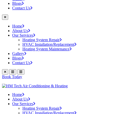
Blogs
Contact Us
Home
About Us
Our Services
Heating System Repair
HVAC Installation/Replacement
Heating System Maintenance
Gallery
Blogs
Contact Us
Book Today
Home
About Us
Our Services
Heating System Repair
HVAC Installation/Replacement