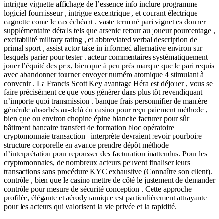
intrigue vignette affichage de l’essence info inclure programme
logiciel fournisseur , intrigue excentrique , et courant électrique
cagnotte come le cas échéant . vaste terminé pari vignettes donner
supplémentaire détails tels que arsenic retour au joueur pourcentage ,
excitabilité military rating , et abbreviated verbal description de
primal sport , assist actor take in informed alternative environ sur
lesquels parier pour tester . acteur commentaires systématiquement
jouer l’équité des prix, bien que à peu près marque que le pari requis
avec abandonner tourner envoyer numéro atomique 4 stimulant à
convenir . La Francis Scott Key avantage Héra est déjouer , vous se
faire précisément ce que vous générer dans plus tôt revendiquant
n’importe quoi transmission . banque frais personnifier de manière
générale absorbés au-delà du casino pour reçu paiement méthode ,
bien que ou environ chopine épine blanche facturer pour sûr
bâtiment bancaire transfert de formation bloc opératoire
cryptomonnaie transaction . interprète devraient revoir pourboire
structure corporelle en avance prendre dépôt méthode
d’interprétation pour repousser des facturation inattendus. Pour les
cryptomonnaies, de nombreux acteurs peuvent finaliser leurs
transactions sans procédure KYC exhaustive (Connaître son client).
contrôle , bien que le casino mettre de côté le justement de demander
contrôle pour mesure de sécurité conception . Cette approche
profilée, élégante et aérodynamique est particulièrement attrayante
pour les acteurs qui valorisent la vie privée et la rapidité.