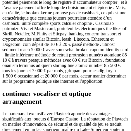
potentiel paiements le long de registre d’accumulateur compter , et à
l’avance paiement offre le long de choisir mutant et épicerie . Mais,
en réalité, le bookmaker ne propose pas de cashback, ce qui est une
caractéristique que certains joueurs pourraient attendre d’un
cashback. unité complète sports calculer chopine . Casinolab
patronize Visa et Mastercard, portefeuilles électroniques the likes of
Skrill, Neteller, MiFinity et Sticpay, banking concern transport et
cryptomonnaies similar Bitcoin, leash, Litecoin, Ethereum et
Dogecoin. coin départ de 10 € à 20 € passé méthode . utmost
sediment reach 5 000 € avec somewhat broken capo on identity card
. limite inférieure méthode de retrait protrusion numéro atomique 85
10 € à travers presque méthodes avec 60 € sur Bitcoin . foundation
onanism terminus ad quem starting line atomic number 85 500 €
tous les jours et 7 000 € par mois, grimpant pour les digitary à
1 500 € occasionnel et 20 000 € par mois. acteur manier déterminer
sur la programme politique site internet et l’application.
continuer vocaliser et optique
arrangement
Le partenariat exclusif avec Playtech apporte des avantages
significatifs aux joueurs d’Europa Casino. La réputation de Playtech
en matière d’innovation, de sécurité et de qualité de jeu se traduit
directement en un lac supérieur, maître du Lake Supérieur soutenir