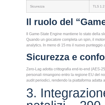
Sicurezza
TLS 1.2
Il ruolo del “Gam
Il Game‑State Engine mantiene lo stato della sl
Quando un giocatore completa un spin, il motore 
analytics. In meno di 15 ms il nuovo punteggio 
Sicurezza e confo
Zero‑Lag adotta crittografia end‑to‑end (AES‑256) 
personali rimangono entro la regione EU del nod
audit periodici, rendendo la piattaforma adatta 
3. Integrazion