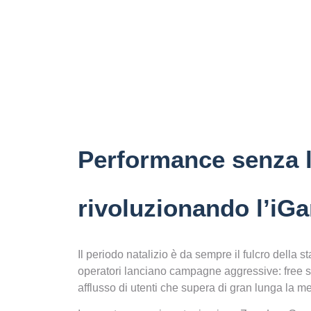
Performance senza la
rivoluzionando l’iG
Il periodo natalizio è da sempre il fulcro della s
operatori lanciano campagne aggressive: free spi
afflusso di utenti che supera di gran lunga la med