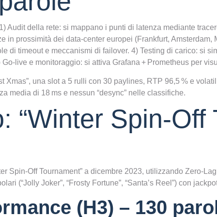
 parole
) Audit della rete: si mappano i punti di latenza mediante tracerout
e in prossimità dei data‑center europei (Frankfurt, Amsterdam, 
le di timeout e meccanismi di failover. 4) Testing di carico: si 
) Go‑live e monitoraggio: si attiva Grafana + Prometheus per vis
 Xmas”, una slot a 5 rulli con 30 paylines, RTP 96,5 % e volatili
nza media di 18 ms e nessun “desync” nelle classifiche.
o: “Winter Spin‑Off
nter Spin‑Off Tournament” a dicembre 2023, utilizzando Zero‑Lag
olari (“Jolly Joker”, “Frosty Fortune”, “Santa’s Reel”) con jackp
formance (H3) – 130 paro