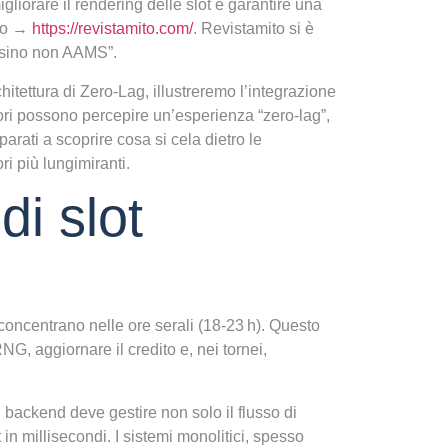
liorare il rendering delle slot e garantire una
ito →
https://revistamito.com/
. Revistamito si è
 casino non AAMS”.
rchitettura di Zero‑Lag, illustreremo l’integrazione
ori possono percepire un’esperienza “zero‑lag”,
arati a scoprire cosa si cela dietro le
ri più lungimiranti.
di slot
 concentrano nelle ore serali (18‑23 h). Questo
G, aggiornare il credito e, nei tornei,
 backend deve gestire non solo il flusso di
n millisecondi. I sistemi monolitici, spesso