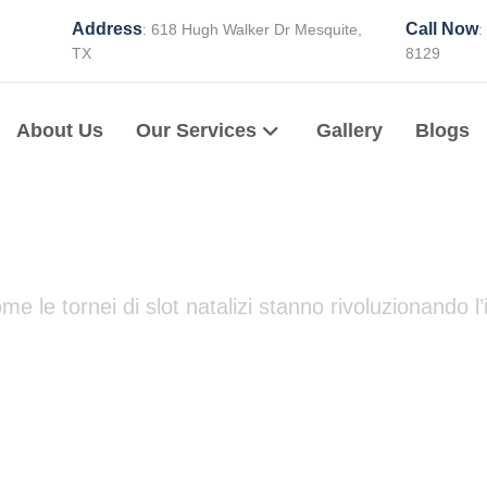
Address
Call Now
: 618 Hugh Walker Dr Mesquite,
:
TX
8129
About Us
Our Services
Gallery
Blogs
e le tornei di slot natalizi stanno rivoluzionando
za lag: Come le tornei
zionando l’iGaming gr
Gaming