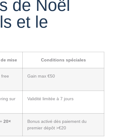
s de Noël
s et le
 de mise
Conditions spéciales
 free
Gain max €50
ring sur
Validité limitée à 7 jours
 +
20×
Bonus activé dès paiement du
premier dépôt >€20