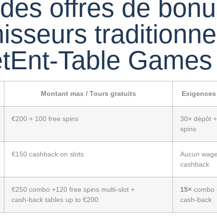
des offres de bonu
isseurs traditionnel
etEnt‑Table Games
Montant max / Tours gratuits
Exigences
€200 + 100 free spins
30× dépôt +
spins
€150 cashback on slots
Aucun wage
cashback
€250 combo +120 free spins multi‑slot +
15×
combo
cash‑back tables up to €200
cash‑back