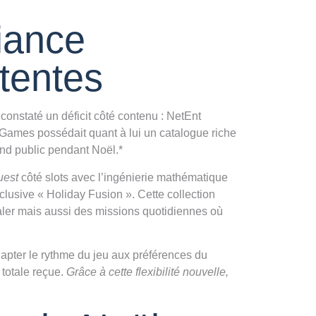
iance
tentes
onstaté un déficit côté contenu : NetEnt
e Games possédait quant à lui un catalogue riche
and public pendant Noël.*
uest
côté slots avec l’ingénierie mathématique
clusive « Holiday Fusion ». Cette collection
aler mais aussi des missions quotidiennes où
apter le rythme du jeu aux préférences du
totale reçue.
Grâce à cette flexibilité nouvelle,