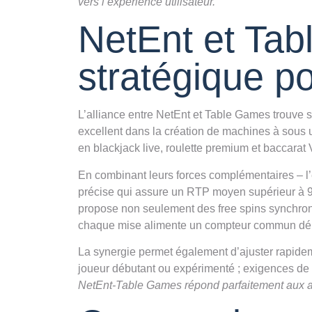
vers l’expérience utilisateur.
NetEnt et Tab
stratégique p
L’alliance entre NetEnt et Table Games trouve 
excellent dans la création de machines à sous u
en blackjack live, roulette premium et baccarat 
En combinant leurs forces complémentaires – l’
précise qui assure un RTP moyen supérieur à 96 
propose non seulement des free spins synchroni
chaque mise alimente un compteur commun débl
La synergie permet également d’ajuster rapidem
joueur débutant ou expérimenté ; exigences de 
NetEnt‑Table Games répond parfaitement aux att