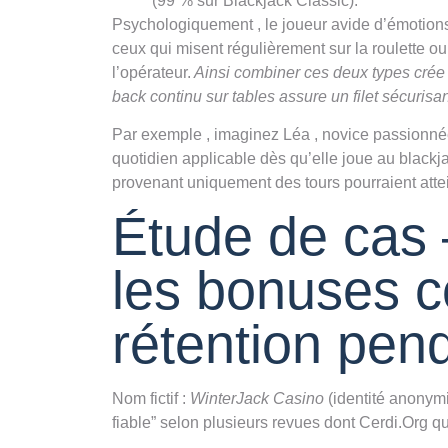
(99 % sur Blackjack Classic).
Psychologiquement , le joueur avide d’émotions f
ceux qui misent régulièrement sur la roulette ou
l’opérateur.
Ainsi combiner ces deux types crée 
back continu sur tables assure un filet sécurisa
Par exemple , imaginez Léa , novice passionn
quotidien applicable dès qu’elle joue au blackj
provenant uniquement des tours pourraient attei
Étude de cas –
les bonuses 
rétention pen
Nom fictif :
WinterJack Casino
(identité anonymi
fiable” selon plusieurs revues dont Cerdi.Org qu