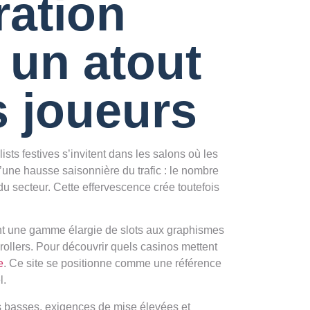
ration
 un atout
s joueurs
sts festives s’invitent dans les salons où les
’une hausse saisonnière du trafic : le nombre
 secteur. Cette effervescence crée toutefois
rent une gamme élargie de slots aux graphismes
rollers. Pour découvrir quels casinos mettent
e
. Ce site se positionne comme une référence
l.
tes basses, exigences de mise élevées et