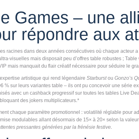
le Games – une all
our répondre aux at
ses racines dans deux années consécutives où chaque acteur a c
ltra‑visuelles mais disposait peu d’offres table robustes ; Tabl
VIP mais manquait du flair créatif nécessaire pour séduire le gr
expertise artistique qui rend légendaire
Starburst
ou
Gonzo’s Q
% sur leurs variantes table – ils ont pu concevoir une série ex
sés avec un cashback progressif sur toutes les tables Live De
oquant des jokers multiplicateurs.*
ent chaque paramètre promotionnel : volatilité réglable pour ad
mise modulables allant désormais de 15× à 20× selon la valeur 
entes pressantes générées par la frénésie festive.