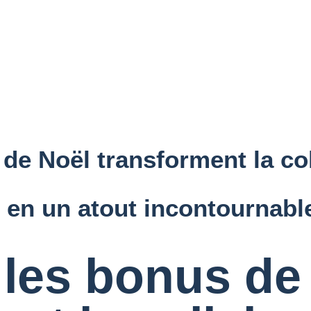
e Noël transforment la col
en un atout incontournable
les bonus de