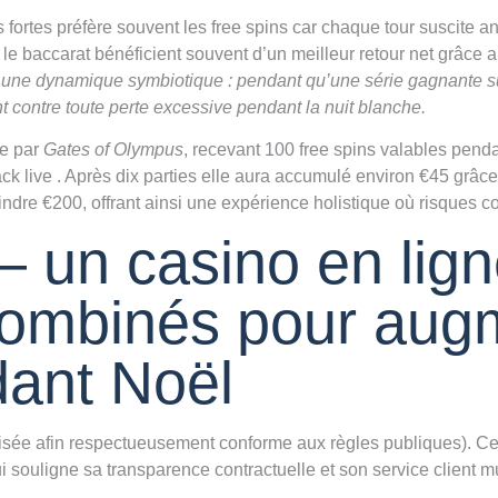
ortes préfère souvent les free spins car chaque tour suscite ant
 le baccarat bénéficient souvent d’un meilleur retour net grâce a
une dynamique symbiotique : pendant qu’une série gagnante sur 
nt contre toute perte excessive pendant la nuit blanche.
ée par
Gates of Olympus
, recevant 100 free spins valables penda
ack live . Après dix parties elle aura accumulé environ €45 grâc
ndre €200, offrant ainsi une expérience holistique où risques 
 un casino en lign
combinés pour augm
dant Noël
sée afin respectueusement conforme aux règles publiques). Ce s
i souligne sa transparence contractuelle et son service client m