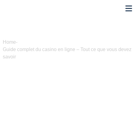
Home
-
Guide complet du casino en ligne – Tout ce que vous devez
savoir
Guide complet du casino
en ligne – Tout ce que
vous devez savoir