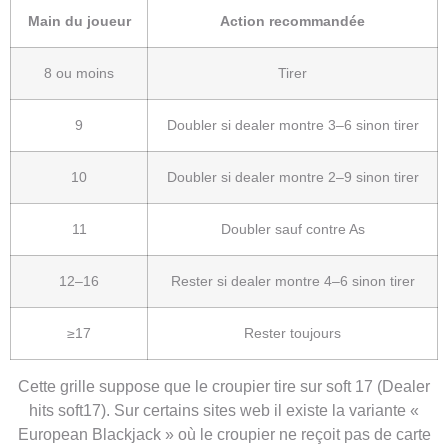
Main du joueur
Action recommandée
8 ou moins
Tirer
9
Doubler si dealer montre 3–6 sinon tirer
10
Doubler si dealer montre 2–9 sinon tirer
11
Doubler sauf contre As
12–16
Rester si dealer montre 4–6 sinon tirer
≥17
Rester toujours
Cette grille suppose que le croupier tire sur soft 17 (Dealer
hits soft17). Sur certains sites web il existe la variante «
European Blackjack » où le croupier ne reçoit pas de carte