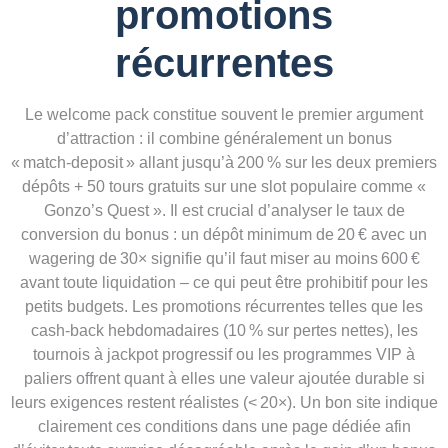
promotions
récurrentes
Le welcome pack constitue souvent le premier argument
d’attraction : il combine généralement un bonus
« match‑deposit » allant jusqu’à 200 % sur les deux premiers
dépôts + 50 tours gratuits sur une slot populaire comme «
Gonzo’s Quest ». Il est crucial d’analyser le taux de
conversion du bonus : un dépôt minimum de 20 € avec un
wagering de 30× signifie qu’il faut miser au moins 600 €
avant toute liquidation – ce qui peut être prohibitif pour les
petits budgets. Les promotions récurrentes telles que les
cash‑back hebdomadaires (10 % sur pertes nettes), les
tournois à jackpot progressif ou les programmes VIP à
paliers offrent quant à elles une valeur ajoutée durable si
leurs exigences restent réalistes (< 20×). Un bon site indique
clairement ces conditions dans une page dédiée afin