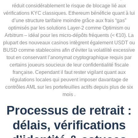
réduit considérablement le risque de blocage lié aux
vérifications KYC classiques. Ethereum bénéficie quant à lui
d’une structure tarifaire moindre grâce aux frais “gas”
optimisés par les solutions Layer‑2 comme Optimism ou
Arbitrum – idéal pour les micro‑dépôts fréquents (< €10). La
plupart des nouveaux casinos intègrent également USDT ou
BUSD comme stablecoins afin d’éviter la volatilité excessive
tout en conservant l’anonymat cryptographique requis par
certains joueurs soucieux de leur confidentialité fiscale
française. Cependant il faut rester vigilant quant aux
régulations locales qui peuvent imposer davantage de
contrôles AML sur les portefeuilles actifs depuis plus de six
mois .
Processus de retrait :
délais, vérifications