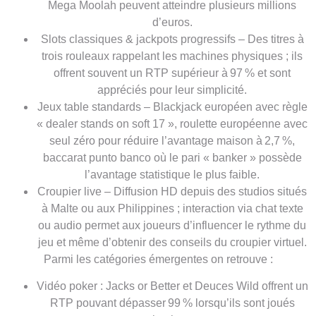
Mega Moolah peuvent atteindre plusieurs millions
d’euros.
Slots classiques & jackpots progressifs – Des titres à
trois rouleaux rappelant les machines physiques ; ils
offrent souvent un RTP supérieur à 97 % et sont
appréciés pour leur simplicité.
Jeux table standards – Blackjack européen avec règle
« dealer stands on soft 17 », roulette européenne avec
seul zéro pour réduire l’avantage maison à 2,7 %,
baccarat punto banco où le pari « banker » possède
l’avantage statistique le plus faible.
Croupier live – Diffusion HD depuis des studios situés
à Malte ou aux Philippines ; interaction via chat texte
ou audio permet aux joueurs d’influencer le rythme du
jeu et même d’obtenir des conseils du croupier virtuel.
Parmi les catégories émergentes on retrouve :
Vidéo poker : Jacks or Better et Deuces Wild offrent un
RTP pouvant dépasser 99 % lorsqu’ils sont joués