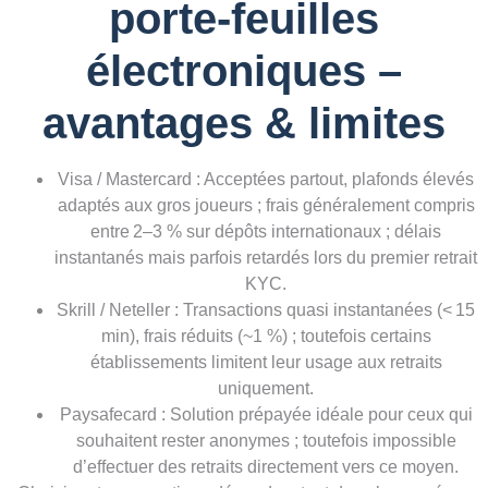
porte‑feuilles
électroniques –
avantages & limites
Visa / Mastercard : Acceptées partout, plafonds élevés
adaptés aux gros joueurs ; frais généralement compris
entre 2–3 % sur dépôts internationaux ; délais
instantanés mais parfois retardés lors du premier retrait
KYC.
Skrill / Neteller : Transactions quasi instantanées (< 15
min), frais réduits (~1 %) ; toutefois certains
établissements limitent leur usage aux retraits
uniquement.
Paysafecard : Solution prépayée idéale pour ceux qui
souhaitent rester anonymes ; toutefois impossible
d’effectuer des retraits directement vers ce moyen.