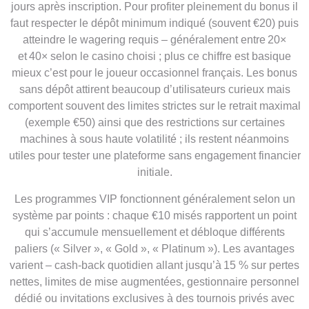
jours après inscription. Pour profiter pleinement du bonus il
faut respecter le dépôt minimum indiqué (souvent €20) puis
atteindre le wagering requis – généralement entre 20×
et 40× selon le casino choisi ; plus ce chiffre est basique
mieux c’est pour le joueur occasionnel français. Les bonus
sans dépôt attirent beaucoup d’utilisateurs curieux mais
comportent souvent des limites strictes sur le retrait maximal
(exemple €50) ainsi que des restrictions sur certaines
machines à sous haute volatilité ; ils restent néanmoins
utiles pour tester une plateforme sans engagement financier
initiale.
Les programmes VIP fonctionnent généralement selon un
système par points : chaque €10 misés rapportent un point
qui s’accumule mensuellement et débloque différents
paliers (« Silver », « Gold », « Platinum »). Les avantages
varient – cash‑back quotidien allant jusqu’à 15 % sur pertes
nettes, limites de mise augmentées, gestionnaire personnel
dédié ou invitations exclusives à des tournois privés avec