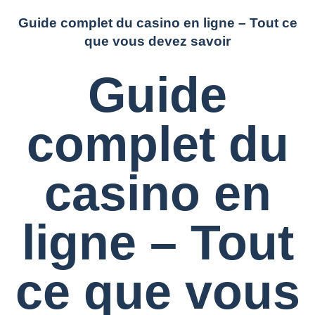
Guide complet du casino en ligne – Tout ce
que vous devez savoir
Guide
complet du
casino en
ligne – Tout
ce que vous