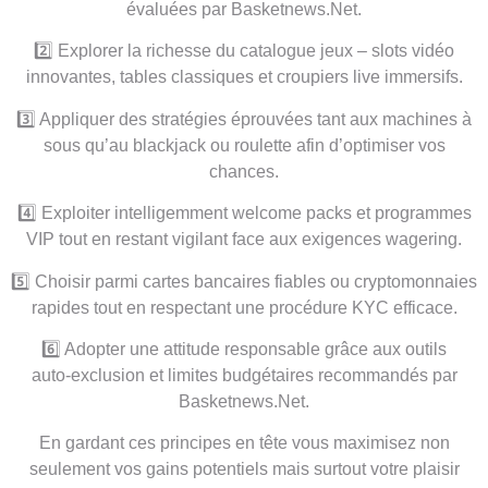
évaluées par Basketnews.Net.
2️⃣ Explorer la richesse du catalogue jeux – slots vidéo
innovantes, tables classiques et croupiers live immersifs.
3️⃣ Appliquer des stratégies éprouvées tant aux machines à
sous qu’au blackjack ou roulette afin d’optimiser vos
chances.
4️⃣ Exploiter intelligemment welcome packs et programmes
VIP tout en restant vigilant face aux exigences wagering.
5️⃣ Choisir parmi cartes bancaires fiables ou cryptomonnaies
rapides tout en respectant une procédure KYC efficace.
6️⃣ Adopter une attitude responsable grâce aux outils
auto‑exclusion et limites budgétaires recommandés par
Basketnews.Net.
En gardant ces principes en tête vous maximisez non
seulement vos gains potentiels mais surtout votre plaisir