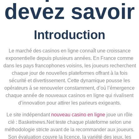
devez savoir
Introduction
Le marché des casinos en ligne connaît une croissance
exponentielle depuis plusieurs années. En France comme
dans les pays francophones voisins, les joueurs recherchent
chaque jour de nouvelles plateformes offrant à la fois
sécurité et divertissement. Cette dynamique pousse les
opérateurs à se renouveler constamment, d’où l’émergence
chaque année de nouveaux casinos en ligne qui rivalisent
d’innovation pour attirer les parieurs exigeants.
Le site indépendant
nouveau casino en ligne
joue un rôle
clé : Basketnews.Net teste chaque plateforme selon une
méthodologie stricte avant de la recommander aux joueurs.
Son évaluation couvre la licence, la variété des jeux, les