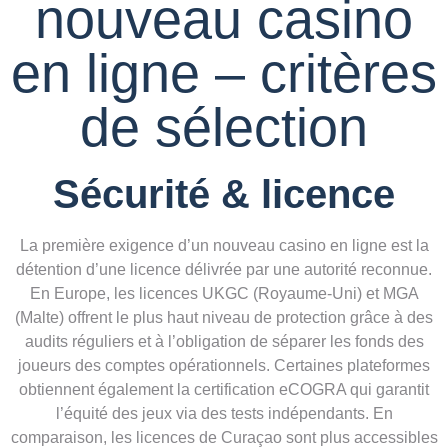
nouveau casino
en ligne – critères
de sélection
Sécurité & licence
La première exigence d’un nouveau casino en ligne est la
détention d’une licence délivrée par une autorité reconnue.
En Europe, les licences UKGC (Royaume‑Uni) et MGA
(Malte) offrent le plus haut niveau de protection grâce à des
audits réguliers et à l’obligation de séparer les fonds des
joueurs des comptes opérationnels. Certaines plateformes
obtiennent également la certification eCOGRA qui garantit
l’équité des jeux via des tests indépendants. En
comparaison, les licences de Curaçao sont plus accessibles