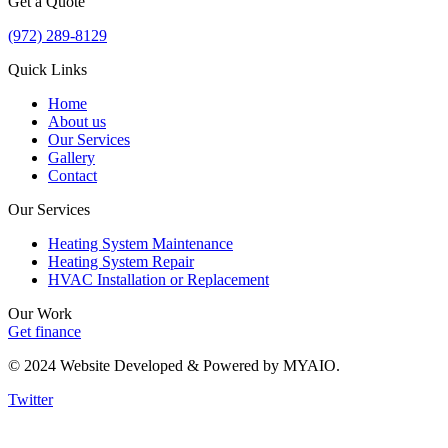
Get a Quote
(972) 289-8129
Quick Links
Home
About us
Our Services
Gallery
Contact
Our Services
Heating System Maintenance
Heating System Repair
HVAC Installation or Replacement
Our Work
Get finance
© 2024 Website Developed & Powered by
MYAIO.
Twitter