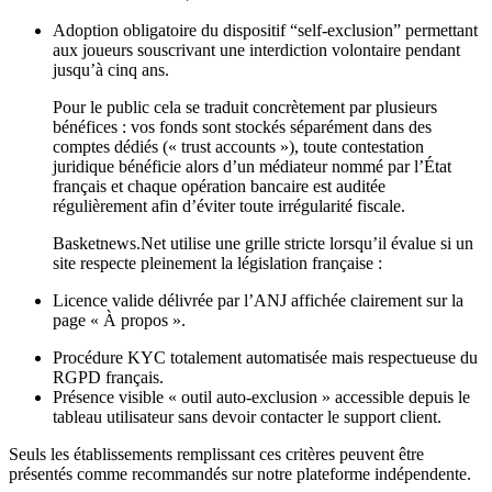
Adoption obligatoire du dispositif “self‑exclusion” permettant
aux joueurs souscrivant une interdiction volontaire pendant
jusqu’à cinq ans.
Pour le public cela se traduit concrètement par plusieurs
bénéfices : vos fonds sont stockés séparément dans des
comptes dédiés (« trust accounts »), toute contestation
juridique bénéficie alors d’un médiateur nommé par l’État
français et chaque opération bancaire est auditée
régulièrement afin d’éviter toute irrégularité fiscale.
Basketnews.Net utilise une grille stricte lorsqu’il évalue si un
site respecte pleinement la législation française :
Licence valide délivrée par l’ANJ affichée clairement sur la
page « À propos ».
Procédure KYC totalement automatisée mais respectueuse du
RGPD français.
Présence visible « outil auto‑exclusion » accessible depuis le
tableau utilisateur sans devoir contacter le support client.
Seuls les établissements remplissant ces critères peuvent être
présentés comme recommandés sur notre plateforme indépendente.