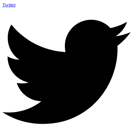
Skip
Twitter
to
content