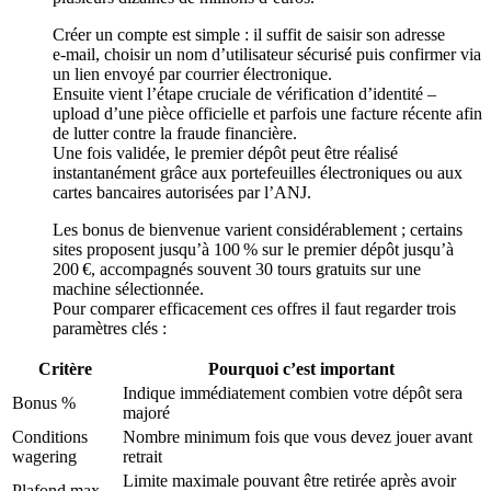
Créer un compte est simple : il suffit de saisir son adresse
e‑mail, choisir un nom d’utilisateur sécurisé puis confirmer via
un lien envoyé par courrier électronique.
Ensuite vient l’étape cruciale de vérification d’identité –
upload d’une pièce officielle et parfois une facture récente afin
de lutter contre la fraude financière.
Une fois validée, le premier dépôt peut être réalisé
instantanément grâce aux portefeuilles électroniques ou aux
cartes bancaires autorisées par l’ANJ.
Les bonus de bienvenue varient considérablement ; certains
sites proposent jusqu’à 100 % sur le premier dépôt jusqu’à
200 €, accompagnés souvent 30 tours gratuits sur une
machine sélectionnée.
Pour comparer efficacement ces offres il faut regarder trois
paramètres clés :
Critère
Pourquoi c’est important
Indique immédiatement combien votre dépôt sera
Bonus %
majoré
Conditions
Nombre minimum fois que vous devez jouer avant
wagering
retrait
Limite maximale pouvant être retirée après avoir
Plafond max