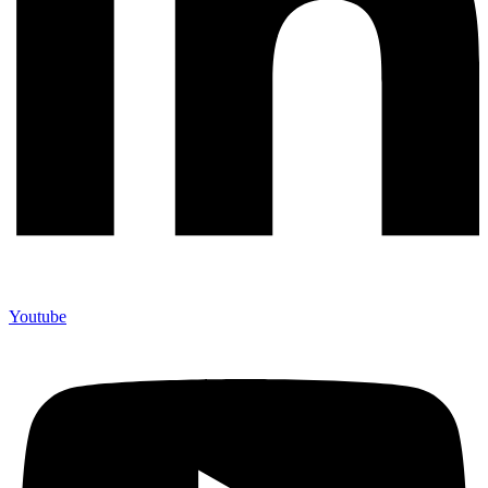
Youtube