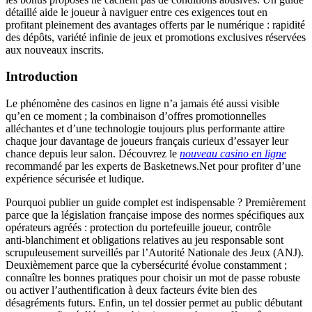
détaillé aide le joueur à naviguer entre ces exigences tout en
profitant pleinement des avantages offerts par le numérique : rapidité
des dépôts, variété infinie de jeux et promotions exclusives réservées
aux nouveaux inscrits.
Introduction
Le phénomène des casinos en ligne n’a jamais été aussi visible
qu’en ce moment ; la combinaison d’offres promotionnelles
alléchantes et d’une technologie toujours plus performante attire
chaque jour davantage de joueurs français curieux d’essayer leur
chance depuis leur salon. Découvrez le
nouveau casino en ligne
recommandé par les experts de Basketnews.Net pour profiter d’une
expérience sécurisée et ludique.
Pourquoi publier un guide complet est indispensable ? Premièrement
parce que la législation française impose des normes spécifiques aux
opérateurs agréés : protection du portefeuille joueur, contrôle
anti‑blanchiment et obligations relatives au jeu responsable sont
scrupuleusement surveillés par l’Autorité Nationale des Jeux (ANJ).
Deuxièmement parce que la cybersécurité évolue constamment ;
connaître les bonnes pratiques pour choisir un mot de passe robuste
ou activer l’authentification à deux facteurs évite bien des
désagréments futurs. Enfin, un tel dossier permet au public débutant