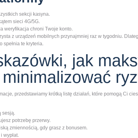
zystkich sekcji kasyna.
kątem sieci 4G/5G.
 weryfikacja chroni Twoje konto.
zysta z urządzeń mobilnych przynajmniej raz w tygodniu. Dlate
spełnia te kryteria.
skazówki, jak mak
 minimalizować ry
je, przedstawiamy krótką listę działań, które pomogą Ci ciesz
 sesją.
zujesz potrzebę przerwy.
niską zmiennością, gdy grasz z bonusem.
i wypłat.