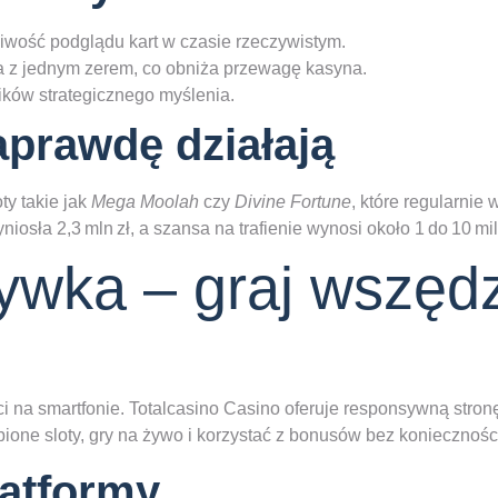
iwość podglądu kart w czasie rzeczywistym.
a z jednym zerem, co obniża przewagę kasyna.
ików strategicznego myślenia.
aprawdę działają
ty takie jak
Mega Moolah
czy
Divine Fortune
, które regularni
niosła 2,3 mln zł, a szansa na trafienie wynosi około 1 do 10 mi
ywka – graj wszędz
 na smartfonie. Totalcasino Casino oferuje responsywną stron
ione sloty, gry na żywo i korzystać z bonusów bez koniecznośc
latformy