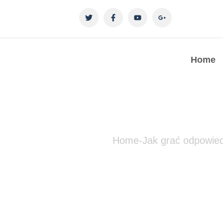
Home
Home
-
Jak grać odpowied
Jak grać odpo
Totalcasin