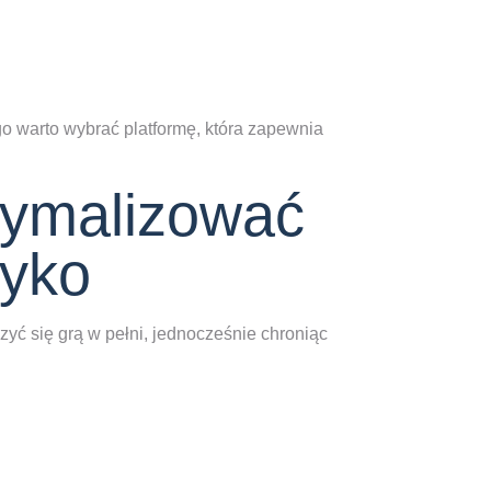
go warto wybrać platformę, która zapewnia
symalizować
zyko
yć się grą w pełni, jednocześnie chroniąc