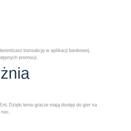
twierdzasz transakcję w aplikacji bankowej.
stępnych promocji.
óżnia
nt. Dzięki temu gracze mają dostęp do gier na
 noc.