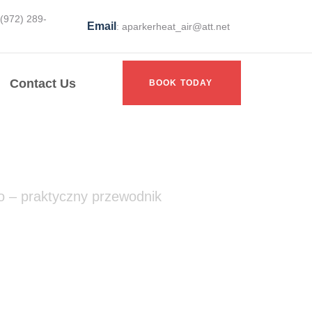
 (972) 289-
Email
: aparkerheat_air@att.net
Contact Us
BOOK TODAY
no – praktyczny przewodnik
 się bonusami w
 przewodnik