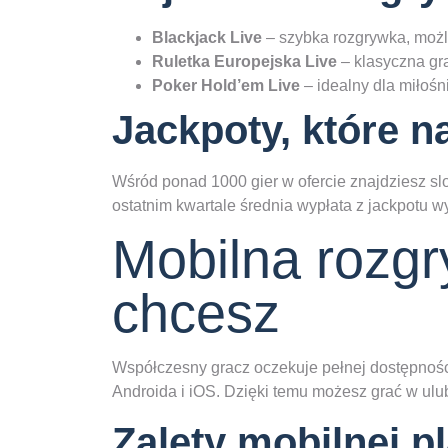
Blackjack Live
– szybka rozgrywka, możl
Ruletka Europejska Live
– klasyczna gr
Poker Hold’em Live
– idealny dla miłośn
Jackpoty, które n
Wśród ponad 1000 gier w ofercie znajdziesz slo
ostatnim kwartale średnia wypłata z jackpotu wy
Mobilna rozgr
chcesz
Współczesny gracz oczekuje pełnej dostępności
Androida i iOS. Dzięki temu możesz grać w ulub
Zalety mobilnej p