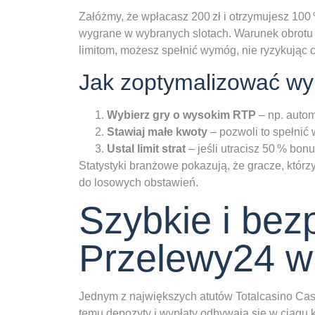
Załóżmy, że wpłacasz 200 zł i otrzymujesz 10
wygrane w wybranych slotach. Warunek obrotu wy
limitom, możesz spełnić wymóg, nie ryzykując 
Jak zoptymalizować wy
Wybierz gry o wysokim RTP
– np. auto
Stawiaj małe kwoty
– pozwoli to spełnić
Ustal limit strat
– jeśli utracisz 50 % bon
Statystyki branżowe pokazują, że gracze, któr
do losowych obstawień.
Szybkie i bezp
Przelewy24 w
Jednym z największych atutów Totalcasino Casi
temu depozyty i wypłaty odbywają się w ciągu k