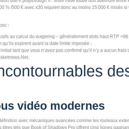
n dite « playthrough » : votre mise totale doit atteindre entre x
0 % /500 € avec x30 requiert donc au moins 15 000 € misés si
onc :
clusifs au calcul du wagering – généralement slots haut RTP >96 
n qu’ils expirent avant la date limite imposée ;
nitial tant que vous n’avez pas confirmé qu’il n’y a aucun frais 
asketnews.Net.
 incontournables de
us vidéo modernes
définition avec mécaniques avancées comme les rouleaux extens
Des titres tels que Book of Shadows Pro offrent cinq lignes gagna