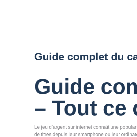
Guide complet du ca
Guide com
– Tout ce
Le jeu d’argent sur internet connaît une popular
de titres depuis leur smartphone ou leur ordina