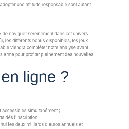
 adopter une attitude responsable sont autant
 de naviguer sereinement dans cet univers
, les différents bonus disponibles, les jeux
nsable viendra compléter notre analyse avant
z armé pour profiter pleinement des nouvelles
 en ligne ?
nt accessibles simultanément ;
s dès l’inscription.
ui les deux milliards d’euros annuels et