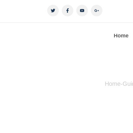
Home
Home
-
Gui
Guide complet 