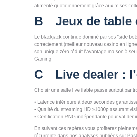
alimenté quotidiennement grâce aux mises colle
B Jeux de table 
Le blackjack continue dominé par ses “side be
correctement (meilleur nouveau casino en ligne
son unique zéro réduit l’avantage maison à se
Gaming.
C Live dealer : l
Choisir une salle live fiable passe surtout par t
• Latence inférieure à deux secondes garantissa
• Qualité du streaming HD ≥1080p assurant visibi
• Certification RNG indépendante pour valider i
En suivant ces repères vous profiterez pleinem
récurrente dans nos analyses publiées sur Bas