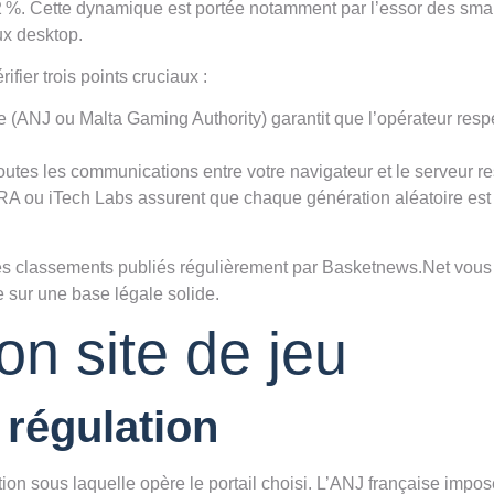
 %. Cette dynamique est portée notamment par l’essor des sma
ux desktop.
rifier trois points cruciaux :
e (ANJ ou Malta Gaming Authority) garantit que l’opérateur respe
toutes les communications entre votre navigateur et le serveur res
RA ou iTech Labs assurent que chaque génération aléatoire es
des classements publiés régulièrement par Basketnews.Net vous
sur une base légale solide.
bon site de jeu
a régulation
ction sous laquelle opère le portail choisi. L’ANJ française impose