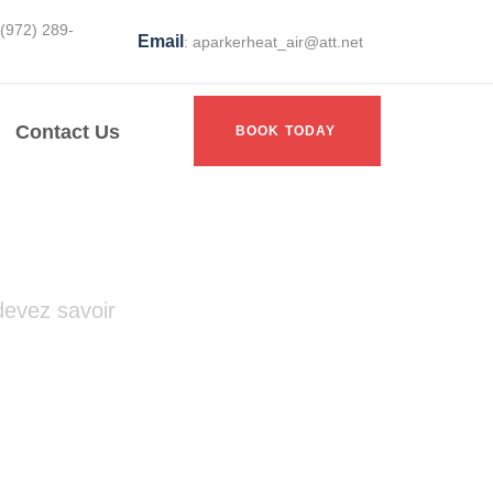
 (972) 289-
Email
: aparkerheat_air@att.net
Contact Us
BOOK TODAY
devez savoir
Tout ce que vous