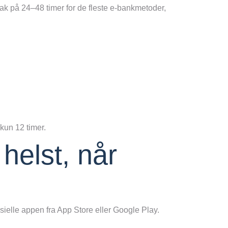
ttak på 24–48 timer for de fleste e‑bankmetoder,
 kun 12 timer.
helst, når
ielle appen fra App Store eller Google Play.