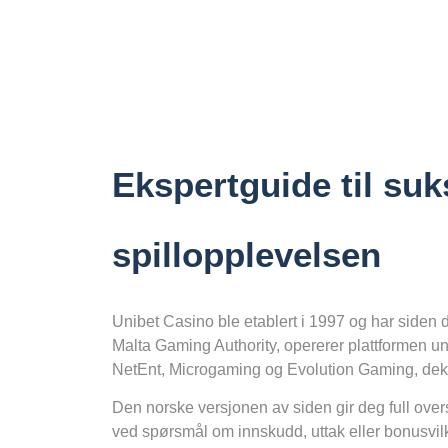
Ekspertguide til su
spillopplevelsen
Unibet Casino ble etablert i 1997 og har siden
Malta Gaming Authority, opererer plattformen un
NetEnt, Microgaming og Evolution Gaming, dekker
Den norske versjonen av siden gir deg full overs
ved spørsmål om innskudd, uttak eller bonusvilk