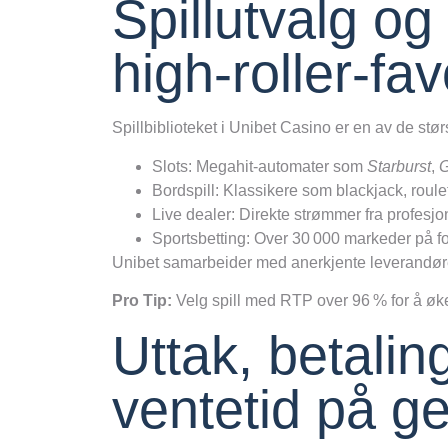
Spillutvalg og 
high‑roller‑fav
Spillbiblioteket i Unibet Casino er en av de stør
Slots: Megahit‑automater som
Starburst
,
G
Bordspill: Klassikere som blackjack, roulet
Live dealer: Direkte strømmer fra profesjo
Sportsbetting: Over 30 000 markeder på fot
Unibet samarbeider med anerkjente leverandører 
Pro Tip:
Velg spill med RTP over 96 % for å øke
Uttak, betali
ventetid på g