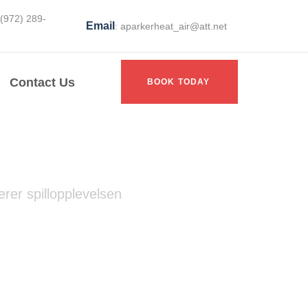
 (972) 289-
Email
: aparkerheat_air@att.net
Contact Us
BOOK TODAY
rer spillopplevelsen
ino – hvordan du
lsen