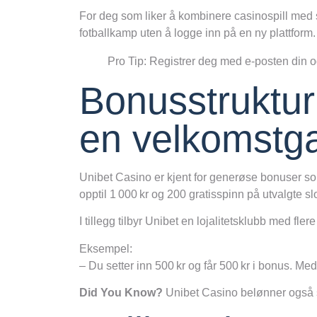
For deg som liker å kombinere casinospill med s
fotballkamp uten å logge inn på en ny plattform.
Pro Tip: Registrer deg med e‑posten din og
Bonusstruktur
en velkomstg
Unibet Casino er kjent for generøse bonuser s
opptil 1 000 kr og 200 gratisspinn på utvalgte 
I tillegg tilbyr Unibet en lojalitetsklubb med f
Eksempel:
– Du setter inn 500 kr og får 500 kr i bonus. Me
Did You Know?
Unibet Casino belønner også s