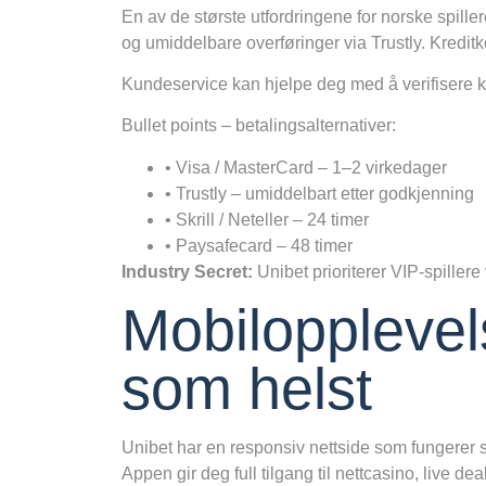
En av de største utfordringene for norske spille
og umiddelbare overføringer via Trustly. Kreditko
Kundeservice kan hjelpe deg med å verifisere ko
Bullet points – betalingsalternativer:
• Visa / MasterCard – 1–2 virkedager
• Trustly – umiddelbart etter godkjenning
• Skrill / Neteller – 24 timer
• Paysafecard – 48 timer
Industry Secret:
Unibet prioriterer VIP‑spillere
Mobilopplevels
som helst
Unibet har en responsiv nettside som fungerer 
Appen gir deg full tilgang til nettcasino, live de