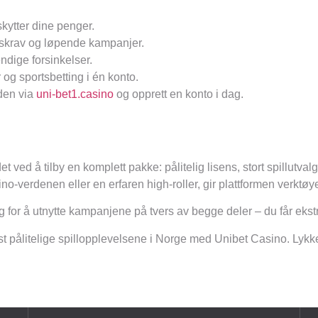
kytter dine penger.
skrav og løpende kampanjer.
dige forsinkelser.
 og sportsbetting i én konto.
iden via
uni-bet1.casino
og opprett en konto i dag.
 ved å tilby en komplett pakke: pålitelig lisens, stort spillutval
o‑verdenen eller en erfaren high‑roller, gir plattformen verktøye
for å utnytte kampanjene på tvers av begge deler – du får ekstra
est pålitelige spillopplevelsene i Norge med Unibet Casino. Lykk