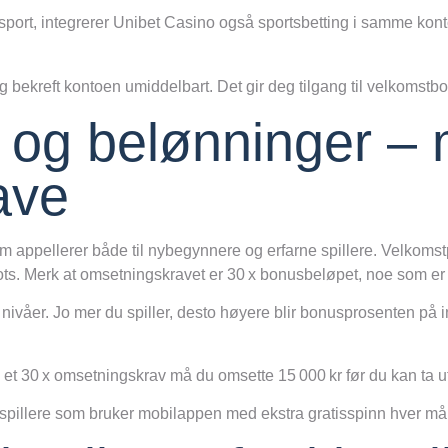
port, integrerer Unibet Casino også sportsbetting i samme konto
 bekreft kontoen umiddelbart. Det gir deg tilgang til velkomstb
 og belønninger –
ave
om appellerer både til nybegynnere og erfarne spillere. Velko
slots. Merk at omsetningskravet er 30 x bonusbeløpet, noe som e
lere nivåer. Jo mer du spiller, desto høyere blir bonusprosenten 
d et 30 x omsetningskrav må du omsette 15 000 kr før du kan ta u
pillere som bruker mobilappen med ekstra gratisspinn hver m