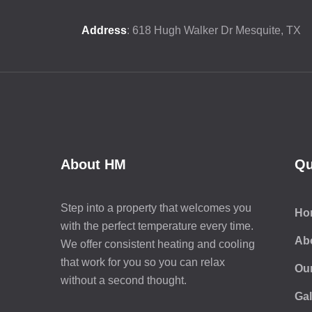
Address
: 618 Hugh Walker Dr Mesquite, TX
About HM
Qu
Step into a property that welcomes you
Ho
with the perfect temperature every time.
Ab
We offer consistent heating and cooling
that work for you so you can relax
Our
without a second thought.
Gal