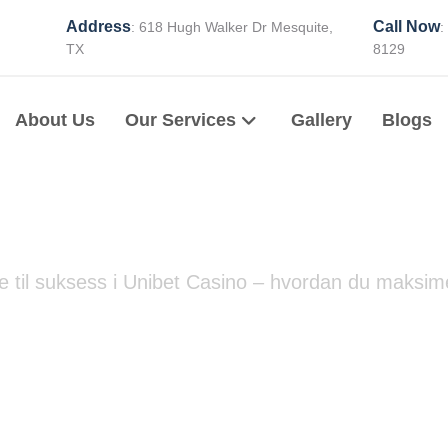
Address
Call Now
: 618 Hugh Walker Dr Mesquite,
:
TX
8129
About Us
Our Services
Gallery
Blogs
e til suksess i Unibet Casino – hvordan du maksime
l suksess i Unibet Cas
ksimerer spilloppleve