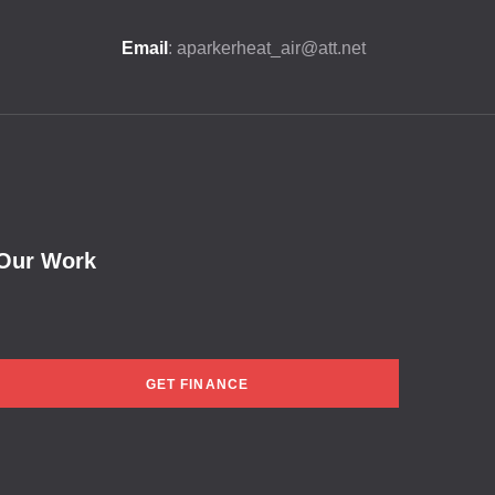
Email
: aparkerheat_air@att.net
Our Work
GET FINANCE