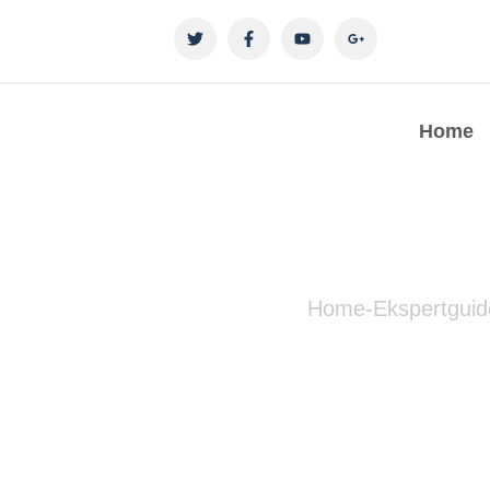
Home
Home
-
Ekspertguid
Ekspertguide ti
ma