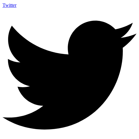
Skip
Twitter
to
content