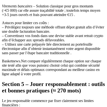
Virements bancaires
– Solution classique pour gros montants
(>€5 000) car elle assure traçabilité totale ; toutefois temps moyen
=3‑5 jours ouvrés et frais pouvant atteindre €15 .
Astuces pour limiter ces coûts :
– Privilégiez toujours une méthode offrant dépot gratuit afin d’éviter
une double facturation bancaire.
– Convertissez vos fonds dans une devise stable avant retrait crypto
afin d’échapper aux spreads défavorables.
– Utilisez une carte prépayée liée directement au portefeuille
électronique afin d’obtenir instantanément votre argent disponible
sans passer par l’étape bancaire traditionnelle .
Basketnews.Net compare régulièrement chaque option sur chaque
site testé afin que vous puissiez choisir celui qui combine sécurité
maximale et délais optimaux correspondant au meilleur casino en
ligne adapté à votre profil.
Section 5 – Jouer responsablement : outils
et bonnes pratiques (≈ 270 mots)
Le jeu responsable commence par fixer clairement ses limites
financières :