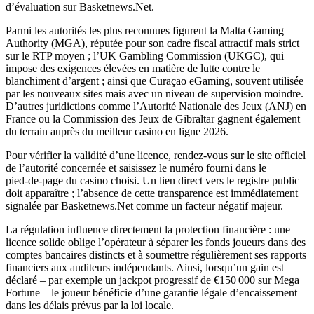
d’évaluation sur Basketnews.Net.
Parmi les autorités les plus reconnues figurent la Malta Gaming
Authority (MGA), réputée pour son cadre fiscal attractif mais strict
sur le RTP moyen ; l’UK Gambling Commission (UKGC), qui
impose des exigences élevées en matière de lutte contre le
blanchiment d’argent ; ainsi que Curaçao eGaming, souvent utilisée
par les nouveaux sites mais avec un niveau de supervision moindre.
D’autres juridictions comme l’Autorité Nationale des Jeux (ANJ) en
France ou la Commission des Jeux de Gibraltar gagnent également
du terrain auprès du meilleur casino en ligne 2026.
Pour vérifier la validité d’une licence, rendez‑vous sur le site officiel
de l’autorité concernée et saisissez le numéro fourni dans le
pied‑de‑page du casino choisi. Un lien direct vers le registre public
doit apparaître ; l’absence de cette transparence est immédiatement
signalée par Basketnews.Net comme un facteur négatif majeur.
La régulation influence directement la protection financière : une
licence solide oblige l’opérateur à séparer les fonds joueurs dans des
comptes bancaires distincts et à soumettre régulièrement ses rapports
financiers aux auditeurs indépendants. Ainsi, lorsqu’un gain est
déclaré – par exemple un jackpot progressif de €150 000 sur Mega
Fortune – le joueur bénéficie d’une garantie légale d’encaissement
dans les délais prévus par la loi locale.