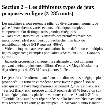
Section 2 – Les différents types de jeux
proposés en ligne (≈ 285 mots)
Les machines à sous restent le pilier du divertissement numérique
grâce à leurs thèmes variés et leurs mécaniques simples à
comprendre. On distingue trois grandes catégories :
– Classiques : trois rouleaux inspirés des premières machines
mécaniques ; idéal pour ceux qui recherchent un taux de
redistribution élevé (RTP souvent >96%).
– Vidéo : cinq rouleaux avec animations haute définition et multiples
lignes gagnantes ; exemples populaires « Starburst » ou « Gonzo’s
Quest ».
– Jackpots progressifs : chaque mise alimente un pot commun
pouvant atteindre plusieurs millions d’euros ; « Mega Moolah » a
déjà offert plus de $23 M à ses joueurs fidèles.
Les jeux de table offrent quant à eux une dimension stratégique plus
prononcée. La roulette européenne reste favorite grâce à son seul
zéro qui réduit l’avantage maison à seulement 2,7 %. Le blackjack
“Perfect Blackjack” propose un RTP proche de 99 % lorsqu’on suit
la stratégie optimale ; plusieurs variantes comme “Spanish 21” ou
“Double Exposure” sont répertoriées sur Basketnews.Net avec leurs
taux respectifs d’avantage du croupier. Le baccarat “Punto Banco”