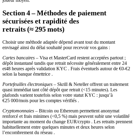
joueur moyen.
Section 4 – Méthodes de paiement
sécurisées et rapidité des
retraits (≈ 295 mots)
Choisir une méthode adaptée dépend avant tout du montant
envisagé ainsi du délai souhaité pour recevoir vos gains :
Cartes bancaires
– Visa et MasterCard restent acceptées partout ;
dépôt instantané tandis que retrait nécessite généralement entre 24
et48 heures après validation KYC . Frais éventuels autour de €0‑€2
selon la banque émettrice .
Portefeuilles électroniques
– Skrill & Neteller offrent un traitement
quasi immédiat tant côté dépôt que retrait (<15 minutes). Les
plafonds varient toutefois selon votre statut KYC : jusqu’à
€25 000/mois pour les comptes vérifiés .
Cryptomonnaies
– Bitcoin ou Ethereum permettent anonymat
renforcé et frais minimes (<0,5 %) mais peuvent subir une volatilité
importante au moment du change EUR/crypto . Les retraits prennent
habituellement entre quelques minutes et deux heures selon
l’encombrement du réseau .