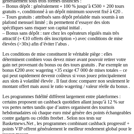
généralement sous trois formes distinctes :
– Bonus dépôt : généralement « 100 % jusqu’à €500 + 200 tours
gratuits », conditionné à un dépôt minimum souvent fixé à €20 .
– Tours gratuits : attribués sans dépôt préalable mais soumis à un
plafond mensuel limité ; ils permettent d’essayer des slots
spécifiques sans risquer son capital initial .
– Bonus sans dépôt : rare chez les opérateurs régulés mais très
attractif (« €10 offerts dès inscription ») avec conditions de mise
élevées (>30x) afin d’éviter l’abus .
Les conditions de mise constituent le véritable piège : elles
déterminent combien vous devez miser avant pouvoir retirer votre
gain net provenant du bonus ou des tours gratuits . Par exemple un
bonus €200 avec wagering ×35 exige €7 000 de mises totales – ce
qui peut rapidement devenir coûteux si vous jouez principalement
aux slots à volatilité élevée . Il faut donc comparer non seulement le
montant offert mais aussi le ratio wagering / valeur réelle du bonus .
Les programmes fidélité diffèrent largement entre plateformes :
certains proposent un cashback quotidien allant jusqu’à 12 % sur
vos pertes nettes tandis que d’autres organisent des tournois
hebdomadaires où chaque euro misé génère des points échangeables
contre gadgets ou crédits freebet . Selon nos tests sur
Basketnews.Net , les programmes combinant cashback progressif +
points VIP offrent généralement le meilleur rendement global pour le