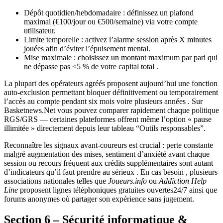
Dépôt quotidien/hebdomadaire : définissez un plafond
maximal (€100/jour ou €500/semaine) via votre compte
utilisateur.
Limite temporelle : activez l’alarme session après X minutes
jouées afin d’éviter l’épuisement mental.
Mise maximale : choisissez un montant maximum par pari qui
ne dépasse pas <5 % de votre capital total .
La plupart des opérateurs agréés proposent aujourd’hui une fonction
auto‑exclusion permettant bloquer définitivement ou temporairement
l’accès au compte pendant six mois voire plusieurs années . Sur
Basketnews.Net vous pouvez comparer rapidement chaque politique
RGS/GRS — certaines plateformes offrent même l’option « pause
illimitée » directement depuis leur tableau “Outils responsables”.
Reconnaître les signaux avant-coureurs est crucial : perte constante
malgré augmentation des mises, sentiment d’anxiété avant chaque
session ou recours fréquent aux crédits supplémentaires sont autant
d’indicateurs qu’il faut prendre au sérieux . En cas besoin , plusieurs
associations nationales telles que
Joueurs.info
ou
Addiction Help
Line
proposent lignes téléphoniques gratuites ouvertes24/7 ainsi que
forums anonymes où partager son expérience sans jugement.
Section 6 – Sécurité informatique &