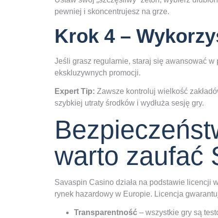
pewniej i skoncentrujesz na grze.
Krok 4 – Wykorzy
Jeśli grasz regularnie, staraj się awansować
ekskluzywnych promocji.
Expert Tip:
Zawsze kontroluj wielkość zakładó
szybkiej utraty środków i wydłuża sesję gry.
Bezpieczeństw
warto zaufać
Savaspin Casino działa na podstawie licencji 
rynek hazardowy w Europie. Licencja gwarantu
Transparentność
– wszystkie gry są test