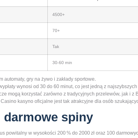
4500+
70+
Tak
30‑60 min
m automaty, gry na żywo i zakłady sportowe.
 wypłaty wynosi od 30 do 60 minut, co jest jedną z najszybszych
cze mogą korzystać zarówno z tradycyjnych przelewów, jak i z B
Casino kasyno oficjalne jest tak atrakcyjne dla osób szukający
i darmowe spiny
us powitalny w wysokości 200 % do 2000 zł oraz 100 darmowyc