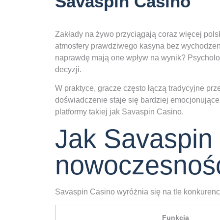
Savaspin Casino
Zakłady na żywo przyciągają coraz więcej polsk
atmosfery prawdziwego kasyna bez wychodzenia 
naprawdę mają one wpływ na wynik? Psycholog
decyzji.
W praktyce, gracze często łączą tradycyjne pr
doświadczenie staje się bardziej emocjonujące,
platformy takiej jak Savaspin Casino.
Jak Savaspin 
nowoczesnoś
Savaspin Casino wyróżnia się na tle konkurenc
Funkcja