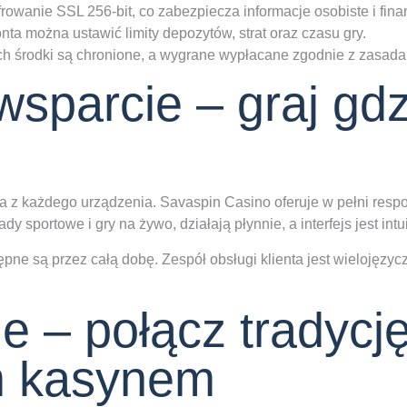
frowanie SSL 256‑bit, co zabezpiecza informacje osobiste i fin
ta można ustawić limity depozytów, strat oraz czasu gry.
ch środki są chronione, a wygrane wypłacane zgodnie z zasada
wsparcie – graj gd
 z każdego urządzenia. Savaspin Casino oferuje w pełni resp
y sportowe i gry na żywo, działają płynnie, a interfejs jest intu
ępne są przez całą dobę. Zespół obsługi klienta jest wielojęzyc
 – połącz tradycję
 kasynem