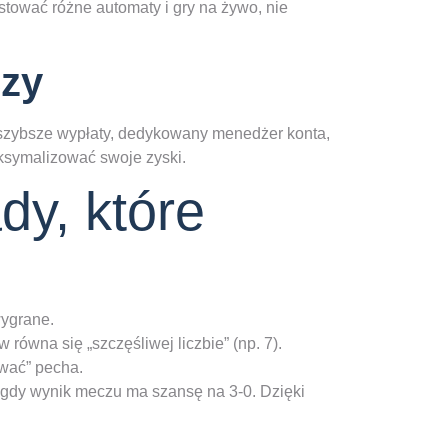
tować różne automaty i gry na żywo, nie
czy
 szybsze wypłaty, dedykowany menedżer konta,
aksymalizować swoje zyski.
dy, które
wygrane.
równa się „szczęśliwej liczbie” (np. 7).
ować” pecha.
 gdy wynik meczu ma szansę na 3‑0. Dzięki