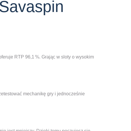
ą Savaspin
oferuje RTP 96,1 %. Grając w sloty o wysokim
zetestować mechanikę gry i jednocześnie
nie jest mniejszy. Dzięki temu poczujesz się