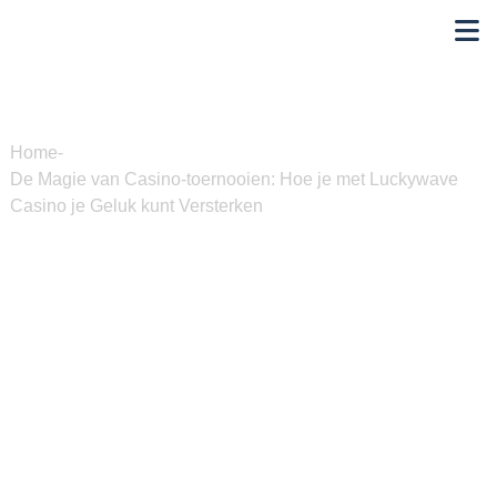
Home
-
De Magie van Casino‑toernooien: Hoe je met Luckywave
Casino je Geluk kunt Versterken
De Magie van
Casino‑toernooien: Hoe je
met Luckywave Casino je
Geluk kunt Versterken