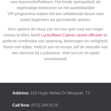
voor toernooiliefhebbers. Het brede spelaanbod, de
regelmatige toernooien en het aantrekkelijke
VIP‑programma maken het een uitstekende keuze voor
zowel beginners als gevorderde spelers.
Voor spelers die klaar zijn om hun spel naar een hoger
niveau te tillen, biedt
LuckyWave Casino casino officieel
de
perfecte combinatie van spanning, beloningen en veiligheid.
Neem een kijkje, meld je aan en ervaar zelf de sensatie van
een toernooi bij Luckywave. Veel succes en speel
verantwoord!
Address
: 618 Hugh Walker Dr Mesquite, TX
Call Now
: (972) 289-8129