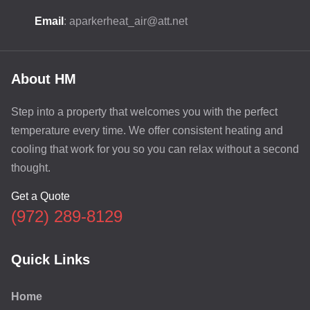
Email
: aparkerheat_air@att.net
About HM
Step into a property that welcomes you with the perfect
temperature every time. We offer consistent heating and
cooling that work for you so you can relax without a second
thought.
Get a Quote
(972) 289-8129
Quick Links
Home