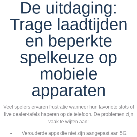
De uitdaging:
Trage laadtijden
en beperkte
spelkeuze op
mobiele
apparaten
Veel spelers ervaren frustratie wanneer hun favoriete slots of
live dealer‑tafels haperen op de telefoon. De problemen zijn
vaak te wijten aan:
Verouderde apps die niet zijn aangepast aan 5G.