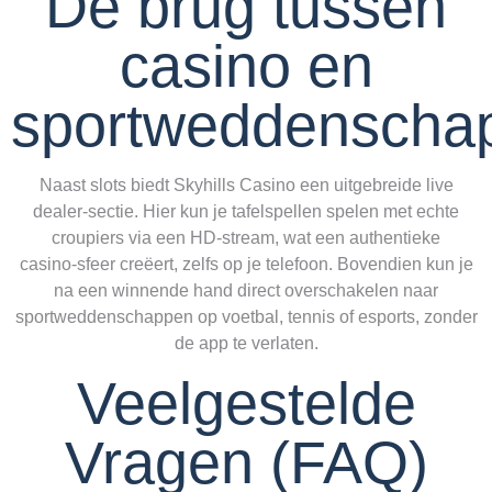
De brug tussen
casino en
sportweddenscha
Naast slots biedt Skyhills Casino een uitgebreide live
dealer‑sectie. Hier kun je tafelspellen spelen met echte
croupiers via een HD‑stream, wat een authentieke
casino‑sfeer creëert, zelfs op je telefoon. Bovendien kun je
na een winnende hand direct overschakelen naar
sportweddenschappen op voetbal, tennis of esports, zonder
de app te verlaten.
Veelgestelde
Vragen (FAQ)