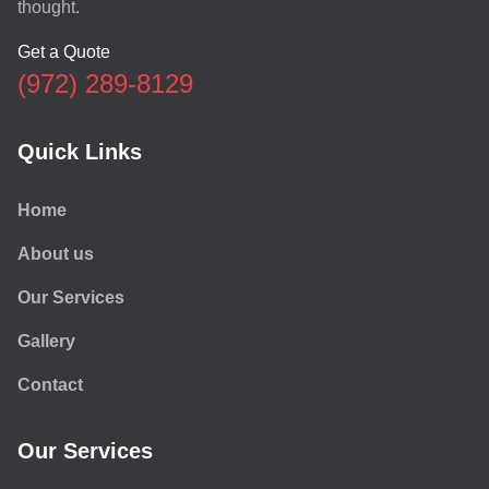
thought.
Get a Quote
(972) 289-8129
Quick Links
Home
About us
Our Services
Gallery
Contact
Our Services