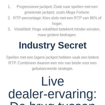
Progressieve jackpot: Zoek naar spellen met een
groeiende jackpot, zoals
Mega Fortune
.
RTP‑percentage: Kies slots met een RTP van 96% of
hoger.
Volatiliteit: Hoge volatiliteit betekent minder winsten,
maar grotere bedragen.
Industry Secret
Spellen met een lagere jackpot hebben vaak een betere
RTP. Combineer daarom een mix van beide voor een
gebalanceerde strategie.
Live
dealer‑ervaring: