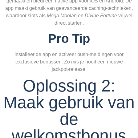
gemaakt en biedt een native app voor iOS en Android. De
app maakt gebruik van geavanceerde caching‑technieken,
waardoor slots als
Mega Moolah
en
Divine Fortune
vrijwel
direct starten.
Pro Tip
Installeer de app en activeer push‑meldingen voor
exclusieve bonussen. Zo mis je nooit een nieuwe
jackpot‑release.
Oplossing 2:
Maak gebruik van
de
welkomstbonus