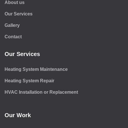
About us
Our Services
Gallery
Contact
Our Services
Heating System Maintenance
Heating System Repair
HVAC Installation or Replacement
Our Work