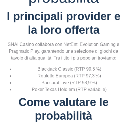
I principali provider e
la loro offerta
SNAI Casino collabora con NetEnt, Evolution Gaming e
Pragmatic Play, garantendo una selezione di giochi da
tavolo di alta qualità. Tra i titoli più popolari troviamo:
Blackjack Classic (RTP 99,5 %)
Roulette Europea (RTP 97,3 %)
Baccarat Live (RTP 98,9 %)
Poker Texas Hold’em (RTP variabile)
Come valutare le
probabilità