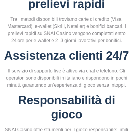
prelievi rapidi
Tra i metodi disponibili troviamo carte di credito (Visa,
Mastercard), e‑wallet (Skrill, Neteller) e bonifici bancari. I
prelievi rapidi su SNAI Casino vengono completati entro
24 ore per e‑wallet e 2–3 giorni lavorativi per bonifici.
Assistenza clienti 24/7
Il servizio di supporto live è attivo via chat e telefono. Gli
operatori sono disponibili in italiano e rispondono in pochi
minuti, garantendo un’esperienza di gioco senza intoppi.
Responsabilità di
gioco
SNAI Casino offre strumenti per il gioco responsabile: limiti