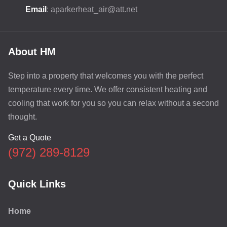
Email
: aparkerheat_air@att.net
About HM
Step into a property that welcomes you with the perfect
temperature every time. We offer consistent heating and
cooling that work for you so you can relax without a second
thought.
Get a Quote
(972) 289-8129
Quick Links
Home