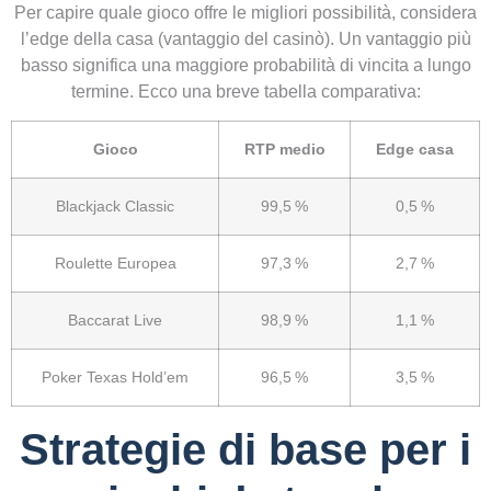
Per capire quale gioco offre le migliori possibilità, considera
l’edge della casa (vantaggio del casinò). Un vantaggio più
basso significa una maggiore probabilità di vincita a lungo
termine. Ecco una breve tabella comparativa:
Gioco
RTP medio
Edge casa
Blackjack Classic
99,5 %
0,5 %
Roulette Europea
97,3 %
2,7 %
Baccarat Live
98,9 %
1,1 %
Poker Texas Hold’em
96,5 %
3,5 %
Strategie di base per i