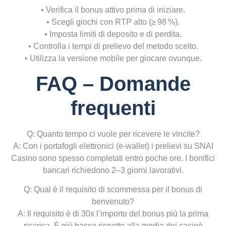
• Verifica il bonus attivo prima di iniziare.
• Scegli giochi con RTP alto (≥ 98 %).
• Imposta limiti di deposito e di perdita.
• Controlla i tempi di prelievo del metodo scelto.
• Utilizza la versione mobile per giocare ovunque.
FAQ – Domande
frequenti
Q: Quanto tempo ci vuole per ricevere le vincite?
A: Con i portafogli elettronici (e‑wallet) i prelievi su SNAI
Casino sono spesso completati entro poche ore. I bonifici
bancari richiedono 2–3 giorni lavorativi.
Q: Qual è il requisito di scommessa per il bonus di
benvenuto?
A: Il requisito è di 30x l’importo del bonus più la prima
ricarica. È più basso rispetto alla media dei casinò