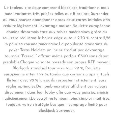
Le tableau classique comprend blackjack traditionnel mais
aussi variantes très prisées telles que Blackjack Surrender
où vous pouvez abandonner après deux cartes initiales afin
réduire légèrement l’avantage maison.Roulette européenne
domine désormais face aux tables américaines grâce au
seul zéro réduisant le house edge autour 2,70 % contre 5,26
% pour sa cousine américaine.La popularité croissante du
poker Texas Hold’em online se traduit par davantage
tournois “Freeroll” offrant même parfois €500 sans dépôt
préalable.Chaque variante possède son propre RTP moyen :
Blackjack standard tourne autour 99 %, Roulette
européenne atteint 97 %, tandis que certains craps virtuels
flirtent avec 98 % lorsqu’ils respectent strictement leurs
règles optimales.De nombreux sites affichent ces valeurs
directement dans leur lobby afin que vous puissiez choisir
judicieusement.Le secret reste néanmoins simple : maîtrisez
toujours votre stratégie basique – comptage limité pour
Blackjack Surrender,