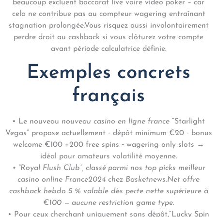
beaucoup excluent baccarat live voire video poker – car
cela ne contribue pas au compteur wagering entraînant
stagnation prolongée.Vous risquez aussi involontairement
perdre droit au cashback si vous clôturez votre compte
avant période calculatrice définie.​
Exemples concrets
français
• Le nouveau
nouveau casino en ligne france
“Starlight
Vegas” propose actuellement ‑ dépôt minimum €20 ‑ bonus
welcome €100 +200 free spins ‑ wagering only slots →
idéal pour amateurs volatilité moyenne.
• “Royal Flush Club”, classé parmi nos top picks meilleur
casino online France2024 chez Basketnews.Net offre
cashback hebdo ‎5 %‎ valable dès perte nette supérieure à
€100 — aucune restriction game type.
• Pour ceux cherchant uniquement sans dépôt,“Lucky Spin