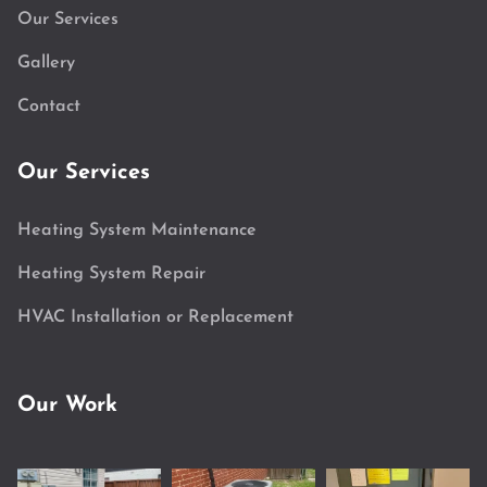
Our Services
Gallery
Contact
Our Services
Heating System Maintenance
Heating System Repair
HVAC Installation or Replacement
Our Work