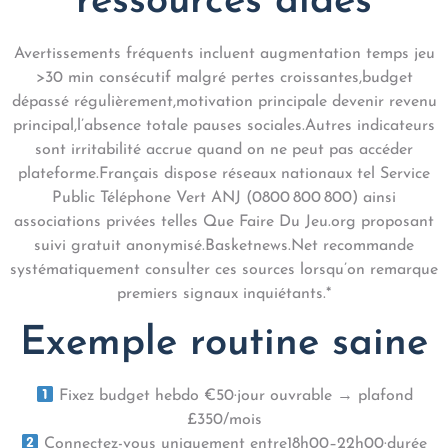
ressources aides
Avertissements fréquents incluent augmentation temps jeu
>30 min consécutif malgré pertes croissantes,budget
dépassé régulièrement,motivation principale devenir revenu
principal,l’absence totale pauses sociales.Autres indicateurs
sont irritabilité accrue quand on ne peut pas accéder
plateforme.Français dispose réseaux nationaux tel Service
Public Téléphone Vert ANJ (0800 800 800) ainsi
associations privées telles Que Faire Du Jeu.org proposant
suivi gratuit anonymisé.Basketnews.Net recommande
systématiquement consulter ces sources lorsqu’on remarque
premiers signaux inquiétants.*
Exemple routine saine
Fixez budget hebdo €50·jour ouvrable → plafond
£350/mois
Connectez-vous uniquement entre18h00–22h00·durée