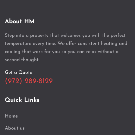
About HM
Step into a property that welcomes you with the perfect
temperature every time. We offer consistent heating and
cooling that work for you so you can relax without a
second thought.
Get a Quote
(972) 289-8129
Quick Links
Home
About us