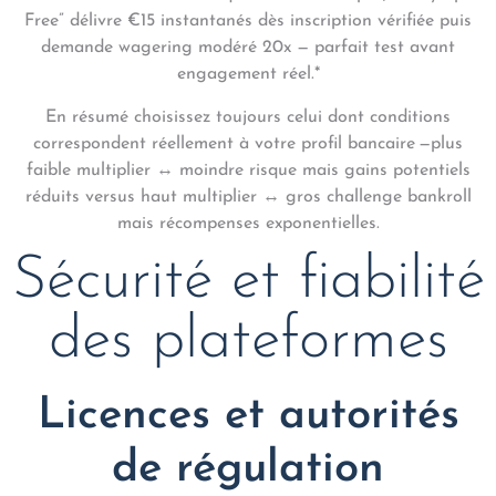
Free” délivre €15 instantanés dès inscription vérifiée puis
demande wagering modéré ‎20x‎ — parfait test avant
engagement réel.*
En résumé choisissez toujours celui dont conditions
correspondent réellement à votre profil bancaire —plus
faible multiplier ↔️ moindre risque mais gains potentiels
réduits versus haut multiplier ↔️ gros challenge bankroll
mais récompenses exponentielles.
Sécurité et fiabilité
des plateformes
Licences et autorités
de régulation