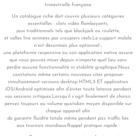
trimestrielle française
Un catalogue riche doit couvrir plusieurs catégories
essentielles : slots vidéo flamboyants,
jeux traditionnels tels que blackjack ou roulette,
et salles live animées par croupiers réels.Le support mobile
n’est désormais plus optionnel ;
une plateforme responsive ou son application native assure
que vous pouvez miser depuis n’importe quel lieu sans
perdre aucune fonctionnalité ni stabilité graphique.Nous
constatons même certains nouveaux sites proposer
simultanément versions desktop HTML5 ET application
iOS/Android optimisée afin d’éviter toute latence pendant
vos sessions critiques.Lorsqu’il s’agit finalement
de choisir
,
pensez toujours au volume quotidien moyen disponible sur
chaque appareil afin
de garantir fluidité totale même pendant pics traffic liés
aux tournois mondiaux.Rappel pratique rapide :