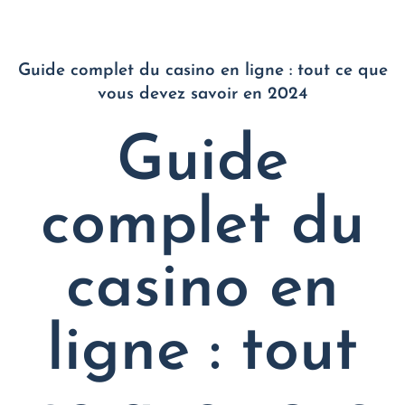
Guide complet du casino en ligne : tout ce que
vous devez savoir en 2024
Guide
complet du
casino en
ligne : tout