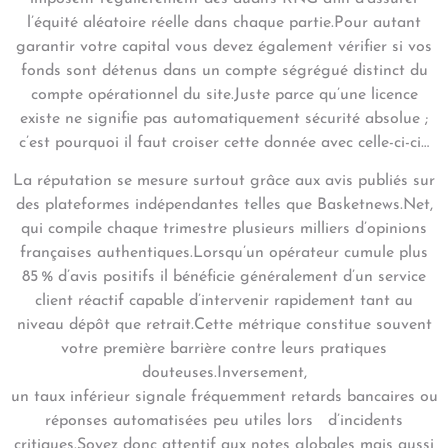
l’équité aléatoire réelle dans chaque partie.Pour autant
garantir votre capital vous devez également vérifier si vos
fonds sont détenus dans un compte ségrégué distinct du
compte opérationnel du site.Juste parce qu’une licence
existe ne signifie pas automatiquement sécurité absolue ;
c’est pourquoi il faut croiser cette donnée avec celle-ci-ci…
La réputation se mesure surtout grâce aux avis publiés sur
des plateformes indépendantes telles que Basketnews.Net,
qui compile chaque trimestre plusieurs milliers d’opinions
françaises authentiques.Lorsqu’un opérateur cumule plus
85 % d’avis positifs il bénéficie généralement d’un service
client réactif capable d’intervenir rapidement tant au
niveau dépôt que retrait.Cette métrique constitue souvent
votre première barrière contre leurs pratiques
douteuses.Inversement,
un taux inférieur signale fréquemment retards bancaires ou
réponses automatisées peu utiles lors d’incidents
critiques.Soyez donc attentif aux notes globales mais aussi