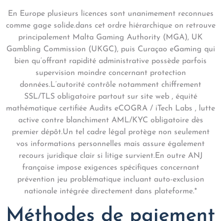
En Europe plusieurs licences sont unanimement reconnues
comme gage solide.dans cet ordre hiérarchique on retrouve
principalement Malta Gaming Authority (MGA), UK
Gambling Commission (UKGC), puis Curaçao eGaming qui
bien qu’offrant rapidité administrative possède parfois
supervision moindre concernant protection
données.L’autorité contrôle notamment chiffrement
SSL/TLS obligatoire partout sur site web , équité
mathématique certifiée Audits eCOGRA / iTech Labs , lutte
active contre blanchiment AML/KYC obligatoire dès
premier dépôt.Un tel cadre légal protège non seulement
vos informations personnelles mais assure également
recours juridique clair si litige survient.En outre ANJ
française impose exigences spécifiques concernant
prévention jeu problématique incluant auto-exclusion
nationale intégrée directement dans plateforme.*
Méthodes de paiement