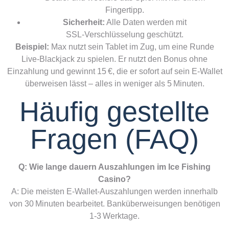
Fingertipp.
Sicherheit:
Alle Daten werden mit
SSL‑Verschlüsselung geschützt.
Beispiel:
Max nutzt sein Tablet im Zug, um eine Runde
Live‑Blackjack zu spielen. Er nutzt den Bonus ohne
Einzahlung und gewinnt 15 €, die er sofort auf sein E‑Wallet
überweisen lässt – alles in weniger als 5 Minuten.
Häufig gestellte
Fragen (FAQ)
Q: Wie lange dauern Auszahlungen im Ice Fishing
Casino?
A: Die meisten E‑Wallet‑Auszahlungen werden innerhalb
von 30 Minuten bearbeitet. Banküberweisungen benötigen
1‑3 Werktage.