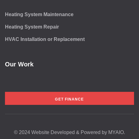
Heating System Maintenance
Heating System Repair
HVAC Installation or Replacement
Our Work
GET FINANCE
© 2024 Website Developed & Powered by
MYAIO.