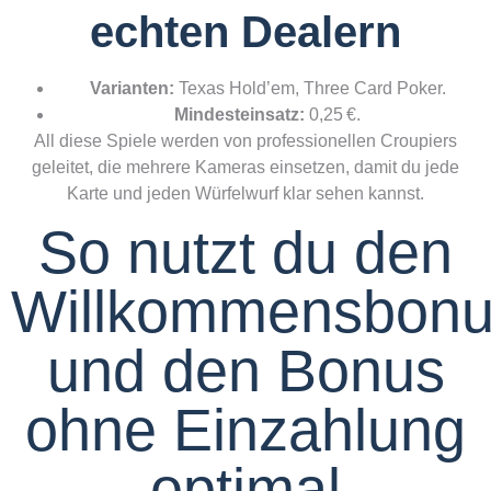
echten Dealern
Varianten:
Texas Hold’em, Three Card Poker.
Mindesteinsatz:
0,25 €.
All diese Spiele werden von professionellen Croupiers
geleitet, die mehrere Kameras einsetzen, damit du jede
Karte und jeden Würfelwurf klar sehen kannst.
So nutzt du den
Willkommensbon
und den Bonus
ohne Einzahlung
optimal