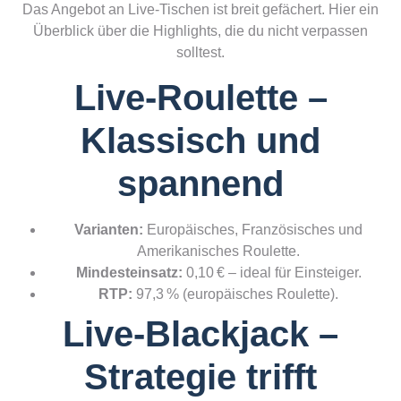
Das Angebot an Live‑Tischen ist breit gefächert. Hier ein
Überblick über die Highlights, die du nicht verpassen
solltest.
Live‑Roulette –
Klassisch und
spannend
Varianten:
Europäisches, Französisches und
Amerikanisches Roulette.
Mindesteinsatz:
0,10 € – ideal für Einsteiger.
RTP:
97,3 % (europäisches Roulette).
Live‑Blackjack –
Strategie trifft