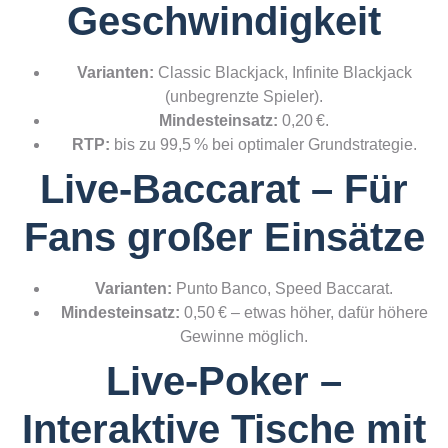
Geschwindigkeit
Varianten:
Classic Blackjack, Infinite Blackjack
(unbegrenzte Spieler).
Mindesteinsatz:
0,20 €.
RTP:
bis zu 99,5 % bei optimaler Grundstrategie.
Live‑Baccarat – Für
Fans großer Einsätze
Varianten:
Punto Banco, Speed Baccarat.
Mindesteinsatz:
0,50 € – etwas höher, dafür höhere
Gewinne möglich.
Live‑Poker –
Interaktive Tische mit