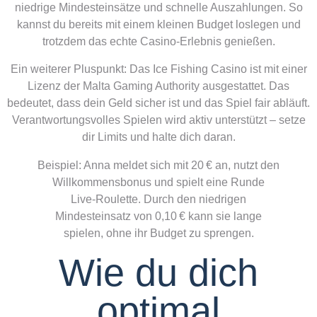
niedrige Mindesteinsätze und schnelle Auszahlungen. So
kannst du bereits mit einem kleinen Budget loslegen und
trotzdem das echte Casino‑Erlebnis genießen.
Ein weiterer Pluspunkt: Das Ice Fishing Casino ist mit einer
Lizenz der Malta Gaming Authority ausgestattet. Das
bedeutet, dass dein Geld sicher ist und das Spiel fair abläuft.
Verantwortungsvolles Spielen wird aktiv unterstützt – setze
dir Limits und halte dich daran.
Beispiel: Anna meldet sich mit 20 € an, nutzt den
Willkommensbonus und spielt eine Runde
Live‑Roulette. Durch den niedrigen
Mindesteinsatz von 0,10 € kann sie lange
spielen, ohne ihr Budget zu sprengen.
Wie du dich
optimal