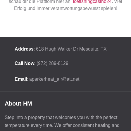
schau dir die Plattform hier an:
Icefishingcasino24
. Viel
Erfolg und immer verantwortungsbewusst spielen!
Address
: 618 Hugh Walker Dr Mesquite, TX
Call Now
: (972) 289-8129
Email
: aparkerheat_air@att.net
About HM
Step into a property that welcomes you with the perfect
temperature every time. We offer consistent heating and