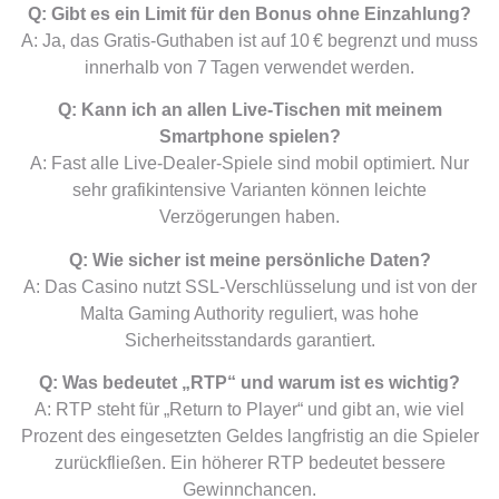
Q: Gibt es ein Limit für den Bonus ohne Einzahlung?
A: Ja, das Gratis‑Guthaben ist auf 10 € begrenzt und muss
innerhalb von 7 Tagen verwendet werden.
Q: Kann ich an allen Live‑Tischen mit meinem
Smartphone spielen?
A: Fast alle Live‑Dealer‑Spiele sind mobil optimiert. Nur
sehr grafikintensive Varianten können leichte
Verzögerungen haben.
Q: Wie sicher ist meine persönliche Daten?
A: Das Casino nutzt SSL‑Verschlüsselung und ist von der
Malta Gaming Authority reguliert, was hohe
Sicherheitsstandards garantiert.
Q: Was bedeutet „RTP“ und warum ist es wichtig?
A: RTP steht für „Return to Player“ und gibt an, wie viel
Prozent des eingesetzten Geldes langfristig an die Spieler
zurückfließen. Ein höherer RTP bedeutet bessere
Gewinnchancen.