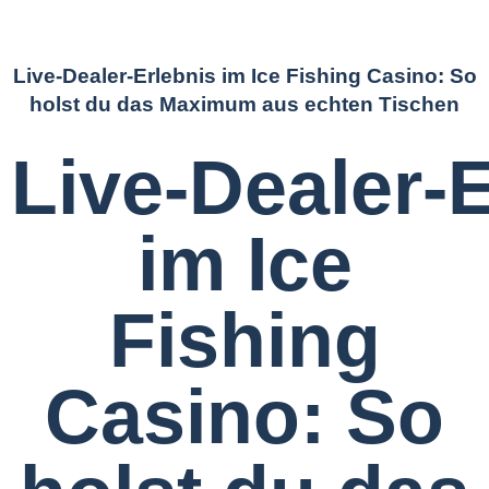
Live‑Dealer‑Erlebnis im Ice Fishing Casino: So
holst du das Maximum aus echten Tischen
Live‑Dealer‑
im Ice
Fishing
Casino: So