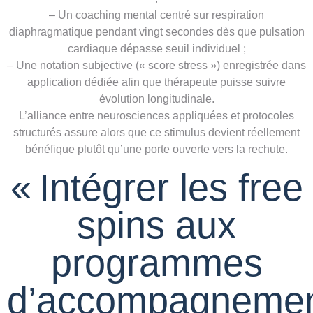
– Un coaching mental centré sur respiration
diaphragmatique pendant vingt secondes dès que pulsation
cardiaque dépasse seuil individuel ;
– Une notation subjective (« score stress ») enregistrée dans
application dédiée afin que thérapeute puisse suivre
évolution longitudinale.
L’alliance entre neurosciences appliquées et protocoles
structurés assure alors que ce stimulus devient réellement
bénéfique plutôt qu’une porte ouverte vers la rechute.
« Intégrer les free
spins aux
programmes
d’accompagneme