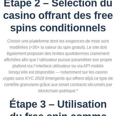
Étape 2 – Sélection du
casino offrant des free
spins conditionnels
Choisir une plateforme dont les exigences de mise sont
modérées (<30× la valeur du spin gratuit). Le site doit
également proposer des limites quotidiennes clairement
affichées afin que l’utilisateur puisse paramétrer son propre
plafond via l’interface utilisateur ou via API mobile
lorsqu’elle est disponible — notamment sur les
casino
crypto sans KYC 2026
émergents qui offrent déjà ce type de
contrôle granulaire grâce aux smart contracts sécurisés par
blockchain publique.*
Étape 3 – Utilisation