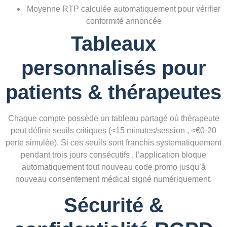
Moyenne RTP calculée automatiquement pour vérifier
conformité annoncée
Tableaux
personnalisés pour
patients & thérapeutes
Chaque compte possède un tableau partagé où thérapeute
peut définir seuils critiques (<15 minutes/session , <€0·20
perte simulée). Si ces seuils sont franchis systematiquement
pendant trois jours consécutifs , l’application bloque
automatiquement tout nouveau code promo jusqu’à
nouveau consentement médical signé numériquement.
Sécurité &