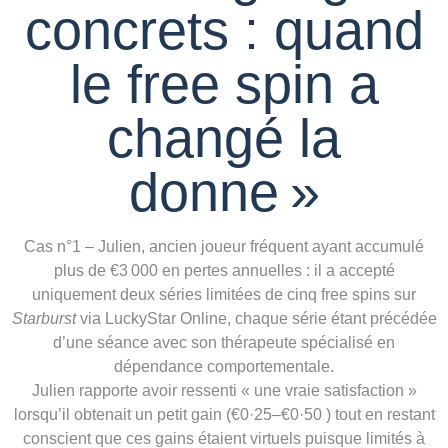
concrets : quand
le free spin a
changé la
donne »
Cas n°1 – Julien, ancien joueur fréquent ayant accumulé
plus de €3 000 en pertes annuelles : il a accepté
uniquement deux séries limitées de cinq free spins sur
Starburst
via LuckyStar Online, chaque série étant précédée
d’une séance avec son thérapeute spécialisé en
dépendance comportementale.
Julien rapporte avoir ressenti « une vraie satisfaction »
lorsqu’il obtenait un petit gain (€0·25–€0·50 ) tout en restant
conscient que ces gains étaient virtuels puisque limités à