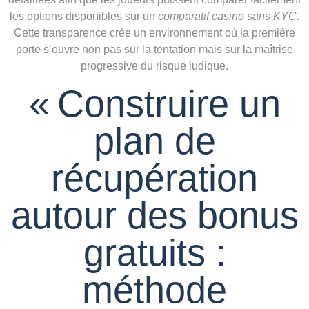
les options disponibles sur un
comparatif casino sans KYC
.
Cette transparence crée un environnement où la première
porte s’ouvre non pas sur la tentation mais sur la maîtrise
progressive du risque ludique.
« Construire un
plan de
récupération
autour des bonus
gratuits :
méthode