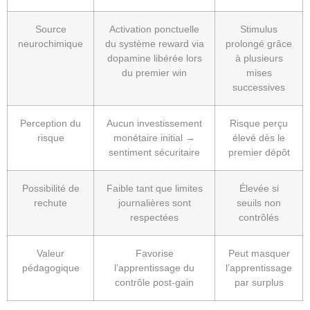
Source
Activation ponctuelle
Stimulus
neurochimique
du système reward via
prolongé grâce
dopamine libérée lors
à plusieurs
du premier win
mises
successives
Perception du
Aucun investissement
Risque perçu
risque
monétaire initial →
élevé dès le
sentiment sécuritaire
premier dépôt
Possibilité de
Faible tant que limites
Élevée si
rechute
journalières sont
seuils non
respectées
contrôlés
Valeur
Favorise
Peut masquer
pédagogique
l’apprentissage du
l’apprentissage
contrôle post‑gain
par surplus