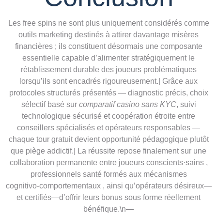
Les free spins ne sont plus uniquement considérés comme
outils marketing destinés à attirer davantage misères
financières ; ils constituent désormais une composante
essentielle capable d’alimenter stratégiquement le
rétablissement durable des joueurs problématiques
lorsqu’ils sont encadrés rigoureusement.| Grâce aux
protocoles structurés présentés — diagnostic précis, choix
sélectif basé sur
comparatif casino sans KYC
, suivi
technologique sécurisé et coopération étroite entre
conseillers spécialisés et opérateurs responsables —
chaque tour gratuit devient opportunité pédagogique plutôt
que piège addictif.| La réussite repose finalement sur une
collaboration permanente entre joueurs conscients·sains ,
professionnels santé formés aux mécanismes
cognitivo‑comportementaux , ainsi qu’opérateurs désireux—
et certifiés—d’offrir leurs bonus sous forme réellement
bénéfique.\n—