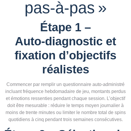
pas‑à‑pas »
Étape 1 –
Auto‑diagnostic et
fixation d’objectifs
réalistes
Commencer par remplir un questionnaire auto‑administré
incluant fréquence hebdomadaire de jeu, montants perdus
et émotions ressenties pendant chaque session. L’objectif
doit être mesurable : réduire le temps moyen journalier à
moins de trente minutes ou limiter le nombre total de spins
quotidiens à cinq pendant trois semaines consécutives.