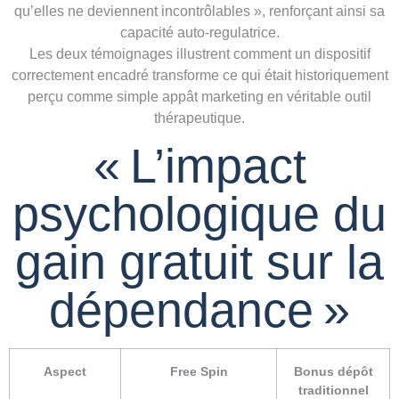
qu’elles ne deviennent incontrôlables », renforçant ainsi sa
capacité auto‑regulatrice.
Les deux témoignages illustrent comment un dispositif
correctement encadré transforme ce qui était historiquement
perçu comme simple appât marketing en véritable outil
thérapeutique.
« L’impact
psychologique du
gain gratuit sur la
dépendance »
Aspect
Free Spin
Bonus dépôt
traditionnel