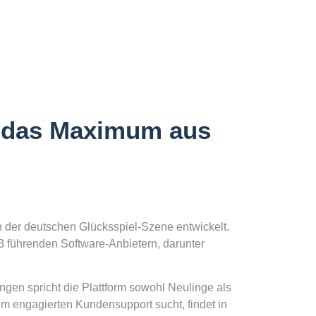
du das Maximum aus
n der deutschen Glücksspiel‑Szene entwickelt.
3 führenden Software‑Anbietern, darunter
n spricht die Plattform sowohl Neulinge als
m engagierten Kundensupport sucht, findet in