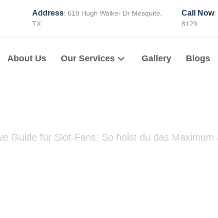
Address
Call Now
: 618 Hugh Walker Dr Mesquite,
:
TX
8129
About Us
Our Services
Gallery
Blogs
ive Guide für Slot‑Fans: So holst du das Maximum
e Guide für Slot‑Fans: 
imum aus 5Gringo Ca