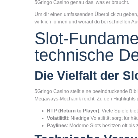
5Gringo Casino genau das, was er braucht.
Um dir einen umfassenden Überblick zu geben, 
wirklich lohnen und worauf du bei schnellen Au
Slot‑Fundame
technische De
Die Vielfalt der Sl
5Gringo Casino stellt eine beeindruckende Bibl
Megaways‑Mechanik reicht. Zu den Highlights g
RTP (Return to Player)
: Viele Spiele bi
Volatilität
: Niedrige Volatilität sorgt für
Paylines
: Moderne Slots besitzen oft bis