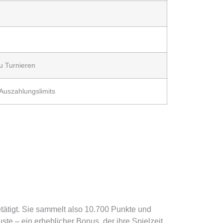
u Turnieren
Auszahlungslimits
etätigt. Sie sammelt also 10.700 Punkte und
te – ein erheblicher Bonus, der ihre Spielzeit