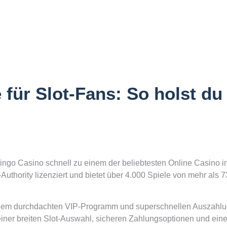
e für Slot‑Fans: So holst 
ingo Casino schnell zu einem der beliebtesten Online Casino i
thority lizenziert und bietet über 4.000 Spiele von mehr als 7
em durchdachten VIP‑Programm und superschnellen Auszahlunge
einer breiten Slot‑Auswahl, sicheren Zahlungsoptionen und eine