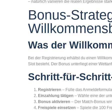
– natürlich variieren die realen Ergebnisse stark
Bonus‑Strateg
Willkommensb
Was der Willkom
Bei der Registrierung erhältst du einen Willk
Slot besteht. Der Bonus unterliegt einer Wetta
Schritt‑für‑Schrit
Registrieren
– Fülle das Anmeldeformular
Einzahlung tätigen
– Wähle eine der unte
Bonus aktivieren
– Der Match‑Bonus wir
Freispiele einsetzen
– Spiele die 100 Fre