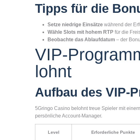
Tipps für die Bo
Setze niedrige Einsätze
während der Erf
Wähle Slots mit hohem RTP
für die Fre
Beobachte das Ablaufdatum
– der Bonus
VIP‑Programm:
lohnt
Aufbau des VIP‑
5Gringo Casino belohnt treue Spieler mit eine
persönliche Account‑Manager.
Level
Erforderliche Punkte