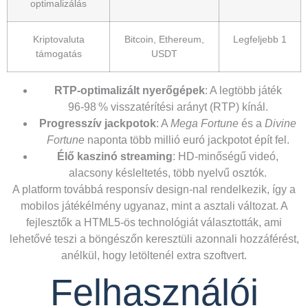
optimalizálás
Kriptovaluta
Bitcoin, Ethereum,
Legfeljebb 1
támogatás
USDT
RTP‑optimalizált nyerőgépek
: A legtöbb játék
96‑98 % visszatérítési arányt (RTP) kínál.
Progresszív jackpotok
: A
Mega Fortune
és a
Divine
Fortune
naponta több millió euró jackpotot épít fel.
Élő kaszinó streaming
: HD‑minőségű videó,
alacsony késleltetés, több nyelvű osztók.
A platform továbbá responsív design-nal rendelkezik, így a
mobilos játékélmény ugyanaz, mint a asztali változat. A
fejlesztők a HTML5‑ös technológiát választották, ami
lehetővé teszi a böngészőn keresztüli azonnali hozzáférést,
anélkül, hogy letöltenél extra szoftvert.
Felhasználói