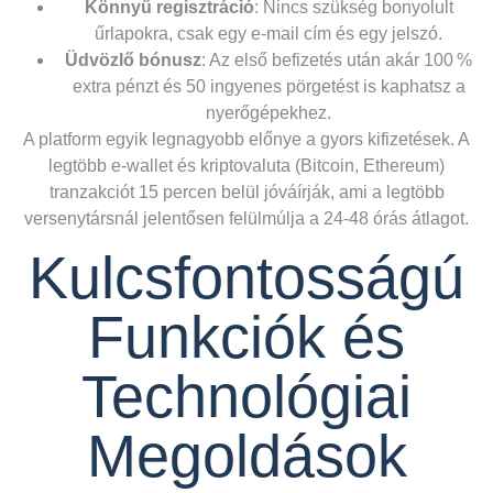
Könnyű regisztráció
: Nincs szükség bonyolult
űrlapokra, csak egy e‑mail cím és egy jelszó.
Üdvözlő bónusz
: Az első befizetés után akár 100 %
extra pénzt és 50 ingyenes pörgetést is kaphatsz a
nyerőgépekhez.
A platform egyik legnagyobb előnye a gyors kifizetések. A
legtöbb e‑wallet és kriptovaluta (Bitcoin, Ethereum)
tranzakciót 15 percen belül jóváírják, ami a legtöbb
versenytársnál jelentősen felülmúlja a 24‑48 órás átlagot.
Kulcsfontosságú
Funkciók és
Technológiai
Megoldások