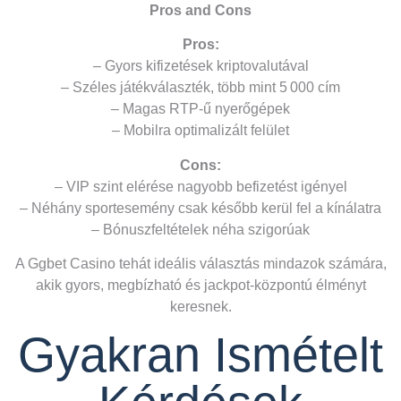
Pros and Cons
Pros:
– Gyors kifizetések kriptovalutával
– Széles játékválaszték, több mint 5 000 cím
– Magas RTP‑ű nyerőgépek
– Mobilra optimalizált felület
Cons:
– VIP szint elérése nagyobb befizetést igényel
– Néhány sportesemény csak később kerül fel a kínálatra
– Bónuszfeltételek néha szigorúak
A Ggbet Casino tehát ideális választás mindazok számára,
akik gyors, megbízható és jackpot‑központú élményt
keresnek.
Gyakran Ismételt