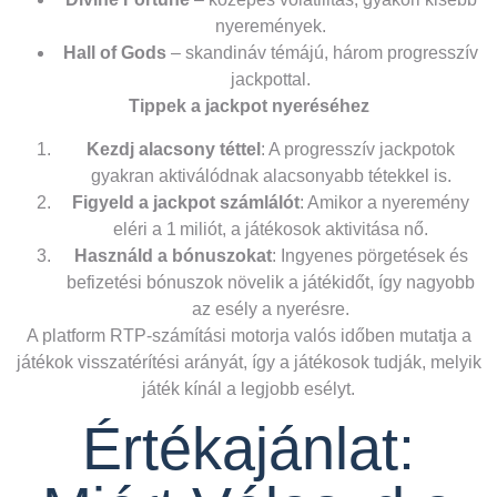
nyeremények.
Hall of Gods
– skandináv témájú, három progresszív
jackpottal.
Tippek a jackpot nyeréséhez
Kezdj alacsony téttel
: A progresszív jackpotok
gyakran aktiválódnak alacsonyabb tétekkel is.
Figyeld a jackpot számlálót
: Amikor a nyeremény
eléri a 1 miliót, a játékosok aktivitása nő.
Használd a bónuszokat
: Ingyenes pörgetések és
befizetési bónuszok növelik a játékidőt, így nagyobb
az esély a nyerésre.
A platform RTP‑számítási motorja valós időben mutatja a
játékok visszatérítési arányát, így a játékosok tudják, melyik
játék kínál a legjobb esélyt.
Értékajánlat: