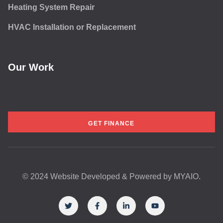
Heating System Repair
HVAC Installation or Replacement
Our Work
GET FINANCE
© 2024 Website Developed & Powered by
MYAIO.