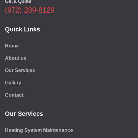
Get a Quote
(972) 289-8129
Quick Links
Home
About us
Our Services
Gallery
Contact
Our Services
Heating System Maintenance