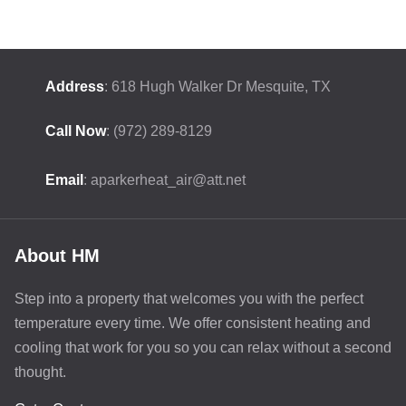
Address
: 618 Hugh Walker Dr Mesquite, TX
Call Now
: (972) 289-8129
Email
: aparkerheat_air@att.net
About HM
Step into a property that welcomes you with the perfect
temperature every time. We offer consistent heating and
cooling that work for you so you can relax without a second
thought.