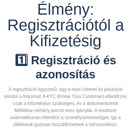
Élmény:
Regisztrációtól a
Kifizetésig
1️⃣ Regisztráció és
azonosítás
A regisztráció egyszerű: egy e‑mail címmel és jelszóval
elindul a folyamat. A kYC (Know Your Customer) ellenőrzés
csak a kifizetéskor szükséges, és a dokumentumok
feltöltése néhány percet vesz igénybe. A rendszer
automatikusan ellenőrzi a személyazonosságot, így a
játékosok gyorsan hozzáférhetnek a bónuszokhoz.