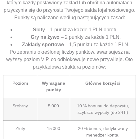
którym każdy postawiony zakład lub obrót na automatach
przyczynia się do przyrostu Twojego salda lojalnościowego.
Punkty są naliczane według następujących zasad:
Sloty
– 1 punkt za każde 1 PLN obrotu.
Gry na żywo
– 2 punkty za każde 1 PLN.
Zakłady sportowe
– 1,5 punktu za każde 1 PLN.
Po zebraniu określonej liczby punktów, awansujesz na
wyższy poziom VIP, co odblokowuje nowe przywileje. Oto
przykładowa struktura poziomów:
Poziom
Wymagane
Główne korzyści
punkty
Srebrny
5 000
10 % bonusu do depozytu,
szybsze wypłaty (do 24 h)
Złoty
15 000
20 % bonus, dedykowany
menedżer konta,