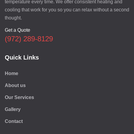
temperature every time. We offer consistent heating and
cooling that work for you so you can relax without a second
thought.
Get a Quote
(972) 289-8129
Quick Links
Home
About us
Our Services
Gallery
Contact