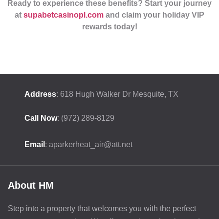
Ready to experience these benefits? Start your journey
at
supabetcasinopl.com
and claim your holiday VIP
rewards today!
Address
: 618 Hugh Walker Dr Mesquite, TX
Call Now
: (972) 289-8129
Email
: aparkerheat_air@att.net
About HM
Step into a property that welcomes you with the perfect