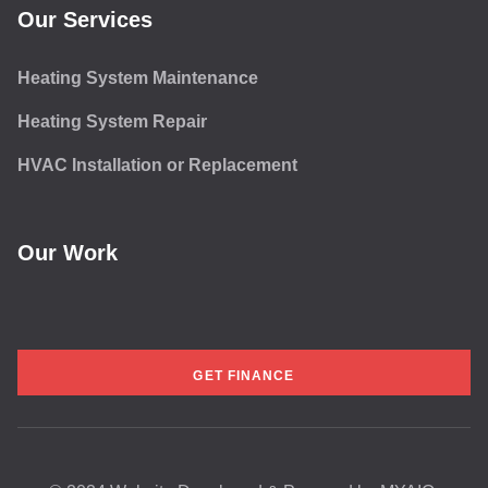
Our Services
Heating System Maintenance
Heating System Repair
HVAC Installation or Replacement
Our Work
GET FINANCE