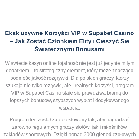
Ekskluzywne Korzyści VIP w Supabet Casino
– Jak Zostać Członkiem Elity i Cieszyć Się
Świątecznymi Bonusami
W świecie kasyn online lojalność nie jest już jedynie miłym
dodatkiem – to strategiczny element, który może znacząco
podnieść jakość rozgrywki. Dla polskich graczy, którzy
szukają nie tylko rozrywki, ale i realnych korzyści, program
VIP w Supabet Casino staje się prawdziwą bramą do
lepszych bonusów, szybszych wypłat i dedykowanego
wsparcia.
Program ten został zaprojektowany tak, aby nagradzać
zarówno regularnych graczy slotów, jak i miłośników
zakładów sportowych. Dzięki ponad 3000 gier od czołowych