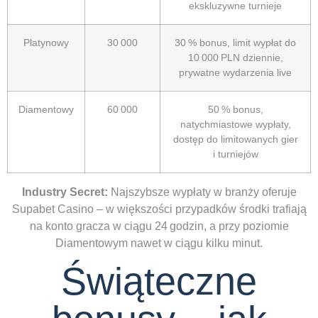
ekskluzywne turnieje
Platynowy
30 000
30 % bonus, limit wypłat do
10 000 PLN dziennie,
prywatne wydarzenia live
Diamentowy
60 000
50 % bonus,
natychmiastowe wypłaty,
dostęp do limitowanych gier
i turniejów
Industry Secret:
Najszybsze wypłaty w branży oferuje
Supabet Casino – w większości przypadków środki trafiają
na konto gracza w ciągu 24 godzin, a przy poziomie
Diamentowym nawet w ciągu kilku minut.
Świąteczne