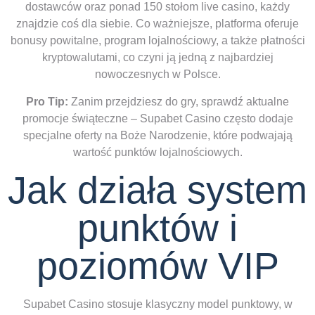
dostawców oraz ponad 150 stołom live casino, każdy
znajdzie coś dla siebie. Co ważniejsze, platforma oferuje
bonusy powitalne, program lojalnościowy, a także płatności
kryptowalutami, co czyni ją jedną z najbardziej
nowoczesnych w Polsce.
Pro Tip:
Zanim przejdziesz do gry, sprawdź aktualne
promocje świąteczne – Supabet Casino często dodaje
specjalne oferty na Boże Narodzenie, które podwajają
wartość punktów lojalnościowych.
Jak działa system
punktów i
poziomów VIP
Supabet Casino stosuje klasyczny model punktowy, w